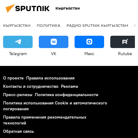
Кыргызстан
КЫРГЫЗСТАН
ПОЛИТИКА
РАДИО SPUTNIK КЫРГЫЗСТАН
Р
Telegram
VK
Макс
Rutube
О проекте
Правила использования
Контакты и сотрудничество
Реклама
Пресс-релизы
Политика конфиденциальности
Политика использования Cookie и автоматического
логирования
Правила применения рекомендательных
технологий
Обратная связь