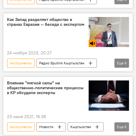
Кыргызстан
музыка
комуз
история
происхождение
Как Запад разделяет общество в
странах Евразии — беседа с экспертом
Особый акцент
24 ноября 2023, 20:27
инструменты
Радио Sputnik Кыргызстан
Еще
9
Запад
Евразия
интеграция
информация
Особый акцент
Влияние "мягкой силы" на
общественно-политические процессы
Кыргызстан
разобщение
в КР обсудили эксперты
прокси-война
Сергей Лущ
23 июня 2021, 18:38
инструменты
Новости
Кыргызстан
Еще
6
Политика
геополитика
влияние