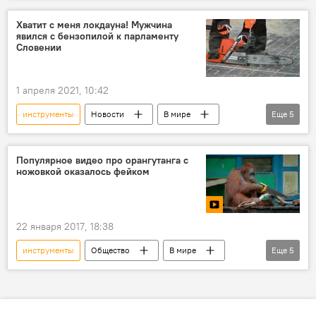
эксперт
мягкая сила
Мнение
Хватит с меня локдауна! Мужчина
явился с бензопилой к парламенту
Словении
1 апреля 2021, 10:42
инструменты
Новости
В мире
Еще
5
Общество
Словения
парламент
локдаун
нарушители
Популярное видео про орангутанга с
ножовкой оказалось фейком
22 января 2017, 18:38
инструменты
Общество
В мире
Еще
5
Мультимедиа
Видеоклуб
животное
орангутанг
Опровержение фейковой информации