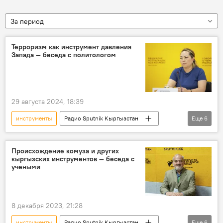
За период
Терроризм как инструмент давления
Запада — беседа с политологом
29 августа 2024, 18:39
инструменты
Радио Sputnik Кыргызстан
Еще
6
Запад
терроризм
религия
давление
Политика
Происхождение комуза и других
кыргызских инструментов — беседа с
Особый акцент
учеными
8 декабря 2023, 21:28
инструменты
Радио Sputnik Кыргызстан
Еще
6