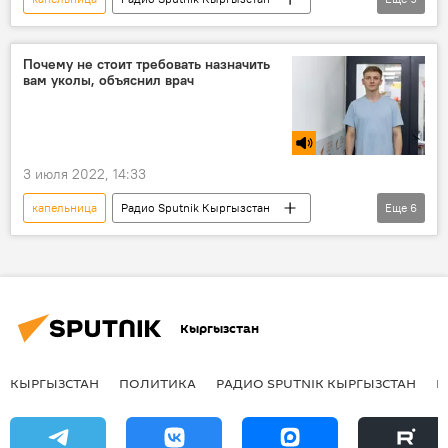
Игорь Князев
врач
уролог
БАД
гомеопатия
укол
Почему не стоит требовать назначить
вам уколы, объяснил врач
Личный доктор
квантовый излучатель
медицина
3 июля 2022, 14:33
капельница
Радио Sputnik Кыргызстан
Еще
6
Игорь Князев
врач
уролог
инъекция
укол
лечение
Кыргызстан
КЫРГЫЗСТАН
ПОЛИТИКА
РАДИО SPUTNIK КЫРГЫЗСТАН
Р