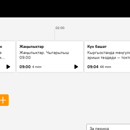
02:00
н
Жаңылыктар
Күн башат
е
Жаңылыктар. Чыгарылыш
Кыргызстанда мөңгүл
х
09:00
эриши тездеди — токт
мүмкүн эмеспи?
09:00
09:04
4 мин
46 мин
За период