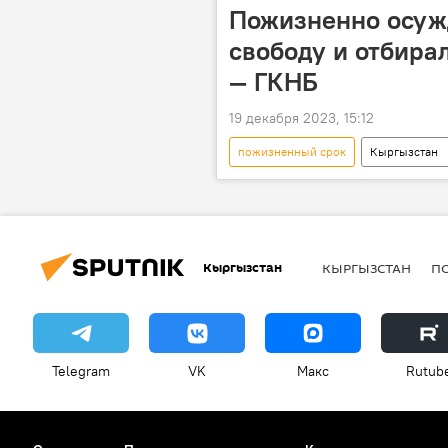
Пожизненно осуж
свободу и отбира
— ГКНБ
19 декабря 2023, 15:12
пожизненный срок
Кыргызстан
ОПГ
задержание
в
Кыргызстан
КЫРГЫЗСТАН
П
Telegram
VK
Макс
Rutub