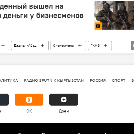
денный вышел на
л деньги у бизнесменов
Джалал-Абад
бизнесмены
ГКНБ
идео
судьи
ОЛИТИКА
РАДИО SPUTNIK КЫРГЫЗСТАН
РОССИЯ
СПОРТ
e
OK
Дзен