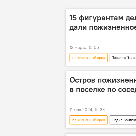
15 фигурантам дел
дали пожизненно
12 марта, 15:05
пожизненный срок
Теракт в "Кро
теракт в "Крокус сити холл"
Остров пожизнен
в поселке по сос
11 мая 2024, 15:38
пожизненный срок
Радио Sputni
Подкасты РИА Новости
зак