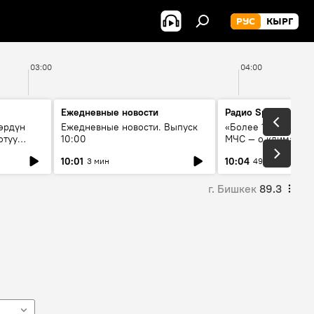
РУС
КЫРГ
03:00
04:00
Ежедневные новости
Радио Sputnik Кыр
өрдүн
Ежедневные новости. Выпуск
«Более 1200 сёл в 
отуу
10:00
МЧС — о климате, 
системе оповещен
10:01
10:04
3 мин
49 мин
населения
г. Бишкек
89.3