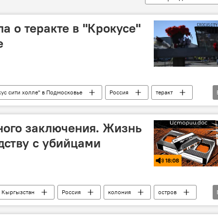
а о теракте в "Крокусе"
е
кус сити холле" в Подмосковье
Россия
теракт
суд
приговор
ПЛС
ного заключения. Жизнь
едству с убийцами
18:08
k Кыргызстан
Россия
колония
остров
люченные