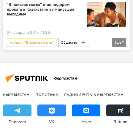
фильм
мама
показ
"В поисках мамы" стал лидером
проката в Казахстане за минувшие
кинопрокат
выходные
27 февраля 2017, 11:26
комедия "В поисках мамы"
Общество
Еще
7
Новости
Кыргызстан
Культура
Казахстан
фильм
лидеры
кинопрокат
Кыргызстан
КЫРГЫЗСТАН
ПОЛИТИКА
РАДИО SPUTNIK КЫРГЫЗСТАН
Р
Telegram
VK
Макс
Rutube