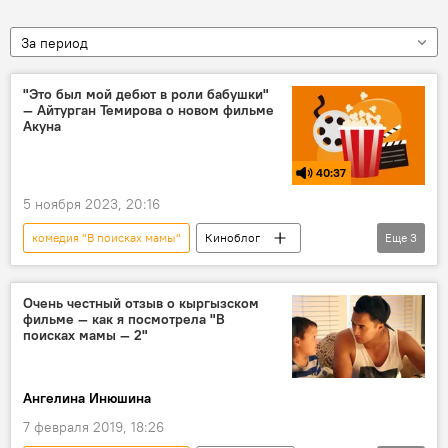
За период
"Это был мой дебют в роли бабушки"
— Айтурган Темирова о новом фильме
Акуна
40:37
5 ноября 2023, 20:16
комедия "В поисках мамы"
Киноблог
Еще
3
Кыргызстан
Руслан Акун
Айтурган Темирова
Очень честный отзыв о кыргызском
фильме — как я посмотрела "В
поисках мамы — 2"
Ангелина Инюшина
7 февраля 2019, 18:26