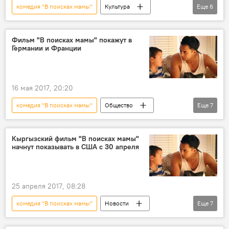
комедия "В поисках мамы"
Культура
Еще
6
Кыргызстан
Общество
Новости
Руслан Акун
Азамат Уланов
фильм
Фильм "В поисках мамы" покажут в
Германии и Франции
16 мая 2017, 20:20
комедия "В поисках мамы"
Общество
Еще
7
Новости
Кыргызстан
Культура
Руслан Акун
фильм
показ
Кыргызский фильм "В поисках мамы"
начнут показывать в США с 30 апреля
кинопрокат
25 апреля 2017, 08:28
комедия "В поисках мамы"
Новости
Еще
7
Кыргызстан
Культура
Руслан Акун