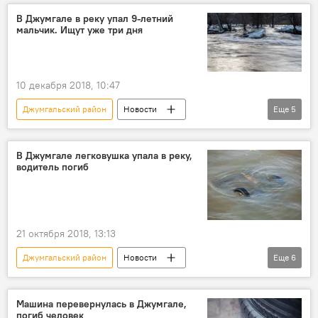
снежный барс
Бишкек
В Джумгале в реку упал 9-летний
мальчик. Ищут уже три дня
ветеринария
10 декабря 2018, 10:47
Джумгальский район
Новости
Еще
5
Кыргызстан
Происшествия
МЧС
ребенок
поиски
В Джумгале легковушка упала в реку,
водитель погиб
21 октября 2018, 13:13
Джумгальский район
Новости
Еще
6
Кыргызстан
Происшествия
ДТП
река
гибель
Машина перевернулась в Джумгале,
погиб человек