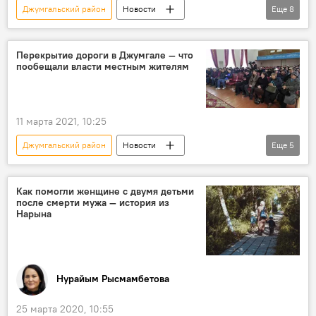
Джумгальский район
Новости
Еще
8
Общество
Кыргызстан
Происшествия
ДТП
митинг
Перекрытие дороги в Джумгале — что
пообещали власти местным жителям
перекрытие
дорога
переговоры
МВД
11 марта 2021, 10:25
Джумгальский район
Новости
Еще
5
Общество
Кыргызстан
митинг
встреча
дорога
переговоры
Как помогли женщине с двумя детьми
после смерти мужа — история из
Нарына
Нурайым Рысмамбетова
25 марта 2020, 10:55