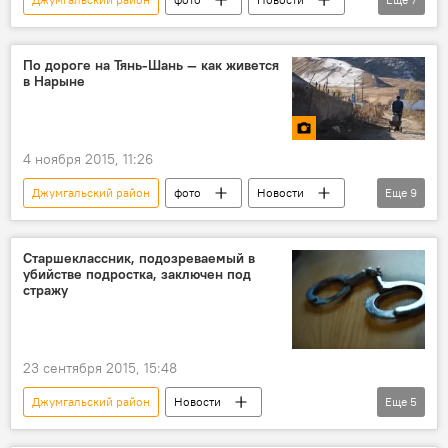
Кыргызстан
Общество
Нарын
Ат-Башинский район
рыба
По дороге на Тянь-Шань — как живется
в Нарыне
портреты
лица
4 ноября 2015, 11:26
Джумгальский район
фото
Новости
Еще
9
Кыргызстан
Общество
Нарын
Ат-Башинский район
лошадь
Старшеклассник, подозреваемый в
убийстве подростка, заключен под
жители
село
животноводство
стражу
быт
23 сентября 2015, 15:48
Джумгальский район
Новости
Еще
5
Кыргызстан
Происшествия
МВД