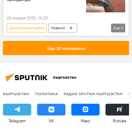
28 января 2015, 14:20
Джумгальский район
Новости
Еще
4
Кыргызстан
Происшествия
Нарынская область
прокуратура
Еще 20 материалов
Кыргызстан
КЫРГЫЗСТАН
ПОЛИТИКА
РАДИО SPUTNIK КЫРГЫЗСТАН
Р
Telegram
VK
Макс
Rutube