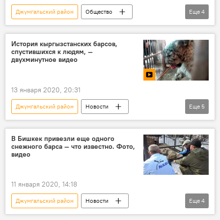
Джумгальский район
Общество
Еще
4
Новости
Кыргызстан
добро
вдова
Добрые истории кыргызстанцев
История кыргызстанских барсов,
спустившихся к людям, —
двухминутное видео
13 января 2020, 20:31
Джумгальский район
Новости
Еще
5
Общество
видео
Мультимедиа
Кыргызстан
снежный барс
Талас
В Бишкек привезли еще одного
снежного барса — что известно. Фото,
видео
11 января 2020, 14:18
Джумгальский район
Новости
Еще
4
Общество
Кыргызстан