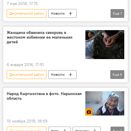
7 мая 2016, 17:15
Джумгальский район
Новости
Еще
7
Кыргызстан
Общество
Происшествия
Чаек
Нарын
Женщина обвинила свекровь в
жестоком избиении ее маленьких
Суйеркул Байтоев
суицид
детей
6 января 2016, 17:51
Джумгальский район
Новости
Еще
5
Кыргызстан
Происшествия
женщины
расследование
Народ Кыргызстана в фото. Нарынская
область
избиение
10 ноября 2015, 18:59
Джумгальский район
фото
Новости
Еще
7