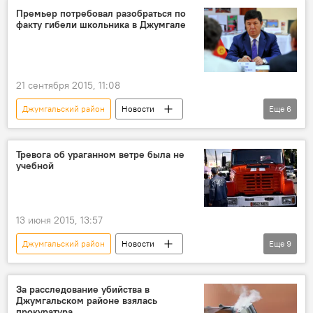
убийство
школьники
Премьер потребовал разобраться по
факту гибели школьника в Джумгале
21 сентября 2015, 11:08
Джумгальский район
Новости
Еще
6
Кыргызстан
Происшествия
Темир Сариев
Дамира Ниязалиева
Тревога об ураганном ветре была не
учебной
драка
гибель
13 июня 2015, 13:57
Джумгальский район
Новости
Еще
9
Кыргызстан
Общество
Бишкек
Чуйская область
Чаек
МЧС
За расследование убийства в
Джумгальском районе взялась
Кыргызгидромет
ветер
учения
прокуратура