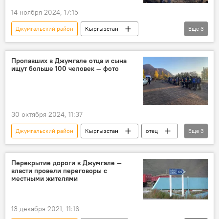
14 ноября 2024, 17:15
Джумгальский район
Кыргызстан
Еще
3
поиски
тело
пропавшие без вести
фото
Пропавших в Джумгале отца и сына
ищут больше 100 человек — фото
30 октября 2024, 11:37
Джумгальский район
Кыргызстан
отец
Еще
3
сын
поиски
МЧС
Перекрытие дороги в Джумгале —
власти провели переговоры с
местными жителями
13 декабря 2021, 11:16