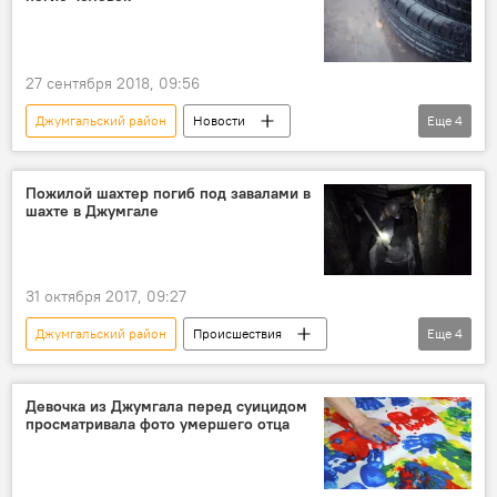
ДТП в Кыргызстане с начала 2018 года
27 сентября 2018, 09:56
Джумгальский район
Новости
Еще
4
Кыргызстан
Происшествия
ДТП
ДТП в Кыргызстане с начала 2018 года
Пожилой шахтер погиб под завалами в
шахте в Джумгале
31 октября 2017, 09:27
Джумгальский район
Происшествия
Еще
4
Новости
Кыргызстан
Шахтер
гибель
Девочка из Джумгала перед суицидом
просматривала фото умершего отца