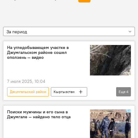
За период
На угледобывающем участке в
Джумгальском районе сошел
оползень — видео
7 июля 2025, 10:04
Джумгальский район
Кыргызстан
Еще
4
Нарынская область
оползень
уголь
МЧС
Поиски мужчины и его сына в
Джумгале — найдено тело отца