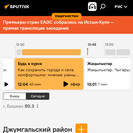
РУС
Кыргызстан
Премьеры стран ЕАЭС собрались на Иссык-Куле —
прямая трансляция заседания
12:00
12:48
13:00
Будь в курсе
Жаңылыктар
уск
Как сохранить города и села
Жаңылыктар. Чыгарыл
комфортными: мнение ученых
Евразии
эфир
12:04
13:01
40 мин
7 мин
Вчера
Сегодня
г. Бишкек
89.3
Джумгальский район