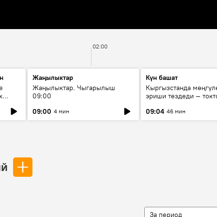
02:00
н
Жаңылыктар
Күн башат
е
Жаңылыктар. Чыгарылыш
Кыргызстанда мөңгүл
х
09:00
эриши тездеди — токт
мүмкүн эмеспи?
09:00
09:04
4 мин
46 мин
ый
За период