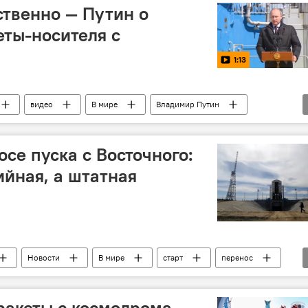
ственно — Путин о
еты-носителя с
1:13
видео
В мире
Владимир Путин
се пуска с Восточного:
ийная, а штатная
Новости
В мире
старт
перенос
 ракеты с космодрома