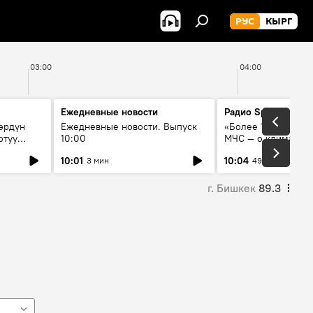
РУС
КЫРГ
03:00
04:00
Ежедневные новости
Радио Sputnik Кыр
өрдүн
Ежедневные новости. Выпуск
«Более 1200 сёл в 
отуу
10:00
МЧС — о климате, 
системе оповещен
10:01
10:04
3 мин
49 мин
населения
г. Бишкек
89.3