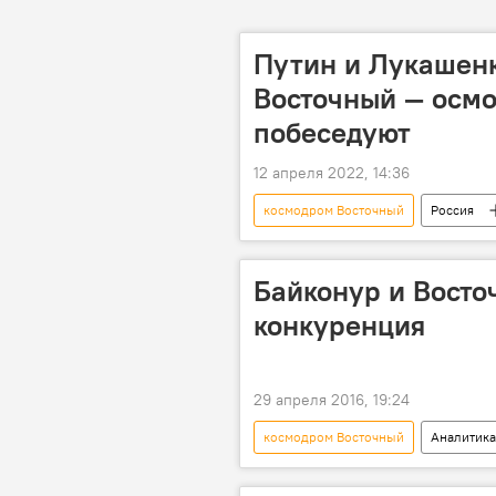
Путин и Лукашен
Восточный — осмо
побеседуют
12 апреля 2022, 14:36
космодром Восточный
Россия
космодром
видео
Байконур и Восто
конкуренция
29 апреля 2016, 19:24
космодром Восточный
Аналитика
Байконур
Александр Герман