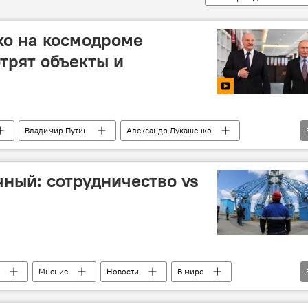
ко на космодроме
трят объекты и
Владимир Путин
Александр Лукашенко
чный: сотрудничество vs
Мнение
Новости
В мире
Роскосмос
Казкосмос