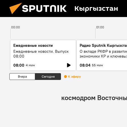
Кыргызстан
00:00
01:00
Ежедневные новости
Радио Sputnik Кыргызста
Ежедневные новости. Выпуск
О вкладе РКФР в развити
08:00
экономики КР и ключевы
секторах до 2030 года
08:00
08:04
4 мин
55 мин
Вчера
Сегодня
К эфиру
космодром Восточн