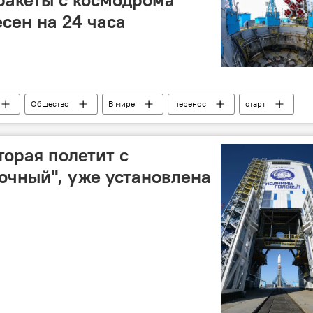
сен на 24 часа
Общество
В мире
перенос
старт
торая полетит с
очный", уже установлена