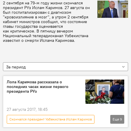
2 сентября на 79-м году жизни скончался
президент РУз Ислам Каримов. 27 августа он
был госпитализирован с диагнозом
"кровоизлияние в мозг", а утром 2 сентября
кабинет министров сообщил, что состояние
главы государства оценивается
как критическое. В пятницу вечером
Национальный телерадиоканал Узбекистана
известил о смерти Ислама Каримова.
За период
Лола Каримова рассказала о
последних часах жизни первого
президента РУз
27 августа 2017, 18:45
Скончался президент Узбекистана Ислам Каримов
Еще
9
Общество
Новости
В мире