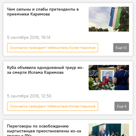
В мире
Узбекистан
Чем сильны и слабы претенденты в
преемники Каримова
Владимир Путин
Ислам Каримов
похороны
саммит
Россия
5 сентября 2016, 19:14
Скончался президент Узбекистана Ислам Каримов
Еще
10
Политика
Новости
В мире
Азия
Узбекистан
Феликс Кулов
Куба объявила однодневный траур из-
за смерти Ислама Каримова
Артур Медетбеков
Рустам Азимов
кандидат
Выборы президента в Узбекистане
5 сентября 2016, 12:50
Скончался президент Узбекистана Ислам Каримов
Еще
8
Пресс-дайджест
Новости
В мире
Азия
Куба
Ислам Каримов
Переговоры по освобождению
кыргыстанцев приостановлены из-за
траур
указ
траура в РУз