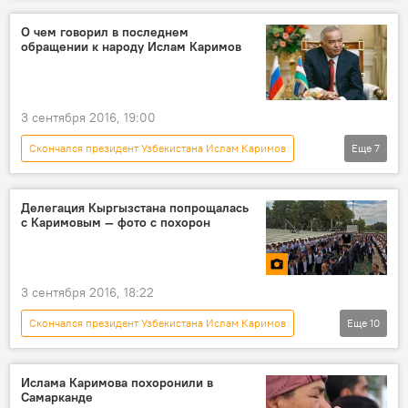
Общество
В мире
Азия
О чем говорил в последнем
обращении к народу Ислам Каримов
Ислам Каримов
президент
похороны
кончина
гроб
3 сентября 2016, 19:00
Скончался президент Узбекистана Ислам Каримов
Еще
7
Новости
Общество
В мире
Азия
Узбекистан
Ислам Каримов
Делегация Кыргызстана попрощалась
с Каримовым — фото с похорон
обращение
3 сентября 2016, 18:22
Скончался президент Узбекистана Ислам Каримов
Еще
10
Мультимедиа
фото
Новости
Общество
В мире
Азия
Ислама Каримова похоронили в
Самарканде
Ислам Каримов
Сооронбай Жээнбеков