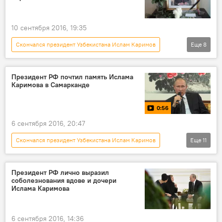
могила
10 сентября 2016, 19:35
Скончался президент Узбекистана Ислам Каримов
Еще
8
Новости
Общество
В мире
Азия
Узбекистан
Ислам Каримов
Президент РФ почтил память Ислама
Каримова в Самарканде
МВД
слухи
0:56
6 сентября 2016, 20:47
Скончался президент Узбекистана Ислам Каримов
Еще
11
Россия
Мультимедиа
Новости
видео
Общество
В мире
Президент РФ лично выразил
соболезнования вдове и дочери
Азия
Владимир Путин
Ислама Каримова
Ислам Каримов
память
кончина
6 сентября 2016, 14:36