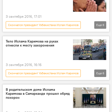
похороны
делегация
3 сентября 2016, 17:01
Скончался президент Узбекистана Ислам Каримов
Еще
8
Новости
Общество
В мире
Азия
Пресс-дайджест
Узбекистан
Тело Ислама Каримова на руках
отнесли к месту захоронения
Ислам Каримов
похороны
3 сентября 2016, 16:16
Скончался президент Узбекистана Ислам Каримов
Еще
6
Общество
Пресс-дайджест
Новости
В мире
Азия
В родительском доме Ислама
Каримова в Самарканде прошел обряд
Узбекистан
похорон