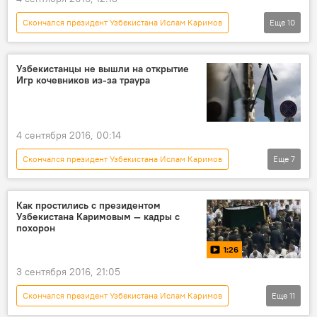
Скончался президент Узбекистана Ислам Каримов
Еще
10
Политика
Новости
В мире
Узбекистан
Ислам Каримов
Узбекистанцы не вышли на открытие
Игр кочевников из-за траура
политолог
лидеры
обзор
Выборы президента в Узбекистане
Мнение
4 сентября 2016, 00:14
Скончался президент Узбекистана Ислам Каримов
Еще
7
Кыргызстан
Общество
спорт
Узбекистан
Ислам Каримов
траур
Как простились с президентом
Узбекистана Каримовым — кадры с
II Всемирные игры кочевников
похорон
1:26
3 сентября 2016, 21:05
Скончался президент Узбекистана Ислам Каримов
Еще
11
Мультимедиа
Новости
видео