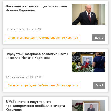
Азия
Узбекистан
Ислам Каримов
Лукашенко возложил цветы к могиле
Ислама Каримова
Лола Каримова
смерть
жизнь
6 октября 2016, 20:26
Скончался президент Узбекистана Ислам Каримов
Еще
10
Пресс-дайджест
Новости
Общество
В мире
Азия
Нурсултан Назарбаев возложил цветы
к могиле Ислама Каримова
Беларусь
Узбекистан
Ислам Каримов
память
похороны
12 сентября 2016, 17:13
Скончался президент Узбекистана Ислам Каримов
Еще
9
Новости
Общество
В мире
Азия
Узбекистан
Ислам Каримов
В Узбекистане ищут тех, кто
преждевременно сообщал о смерти
Нурсултан Назарбаев
цветы
Каримова