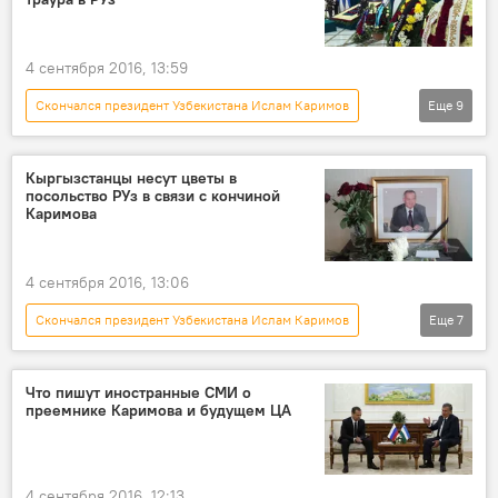
4 сентября 2016, 13:59
Скончался президент Узбекистана Ислам Каримов
Еще
9
Новости
Общество
В мире
Азия
Узбекистан
переговоры
Кыргызстанцы несут цветы в
посольство РУз в связи с кончиной
траур
кыргызстанцы
Каримова
Милиционеры Узбекистана высадились на вертолете на Ункур-Тоо
4 сентября 2016, 13:06
Скончался президент Узбекистана Ислам Каримов
Еще
7
Новости
Кыргызстан
Общество
Узбекистан
Ислам Каримов
Что пишут иностранные СМИ о
преемнике Каримова и будущем ЦА
смерть
соболезнование
4 сентября 2016, 12:13