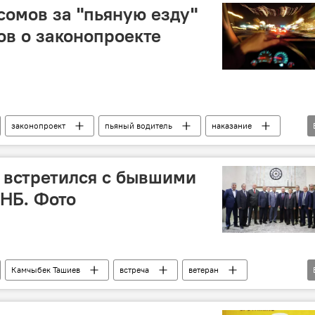
сомов за "пьяную езду"
ов о законопроекте
законопроект
пьяный водитель
наказание
Болот Ибрагимов
ПДД
ГУОБДД
 встретился с бывшими
НБ. Фото
Камчыбек Ташиев
встреча
ветеран
ев
Шамиль Атаханов
фото