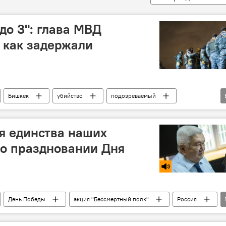
до 3": глава МВД
, как задержали
Бишкек
убийство
подозреваемый
в
я единства наших
 о праздновании Дня
День Победы
акция "Бессмертный полк"
Россия
дио Sputnik Кыргызстан