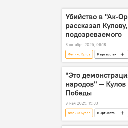
Убийство в "Ак-Ор
рассказал Кулову
подозреваемого
8 октября 2025, 09:18
Феликс Кулов
Кыргызстан
задержание
Улан Ниязбеко
"Это демонстраци
народов" — Кулов
Победы
9 мая 2025, 15:33
Феликс Кулов
Кыргызстан
парад
единство
Ра