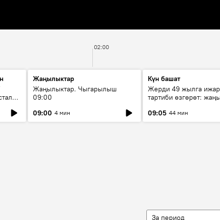
02:00
н
Жаңылыктар
Күн башат
F
Жаңылыктар. Чыгарылыш
Жерди 49 жылга ижар
стала
09:00
тартиби өзгөрөт: жаңы
эмнени көздөйт?
09:00
09:05
4 мин
44 мин
За период