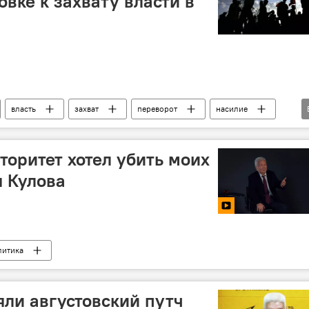
овке к захвату власти в
власть
захват
переворот
насилие
Аналитика
оритет хотел убить моих
я Кулова
литика
яли августовский путч