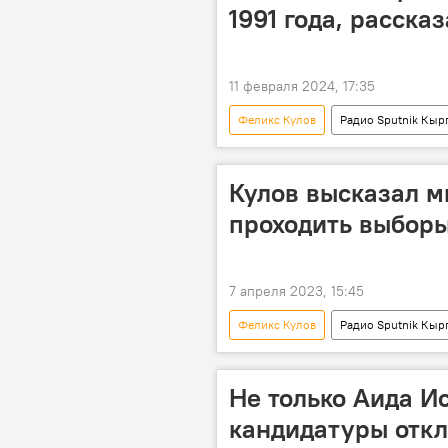
1991 года, расска
11 февраля 2024, 17:35
Феликс Кулов
Радио Sputnik Кыр
история
Михаил Горбачев
Кулов высказал м
проходить выбор
7 апреля 2023, 15:45
Феликс Кулов
Радио Sputnik Кыр
Бишкек
Ош
выбор
Не только Аида И
кандидатуры отк