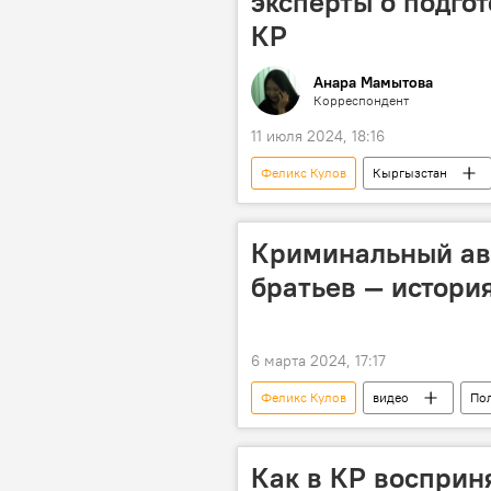
эксперты о подгот
КР
Анара Мамытова
Корреспондент
11 июля 2024, 18:16
Феликс Кулов
Кыргызстан
попытка
Андрей Грозин
Криминальный авт
братьев — истори
6 марта 2024, 17:17
Феликс Кулов
видео
По
Как в КР восприн