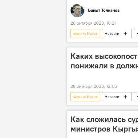
Бакыт Толканов
28 октября 2020, 18:21
Феликс Кулов
Новости
Аида Исмаилова
Омурбек Т
Бактыгуль Жээнбаева
Каких высокопос
понижали в должн
28 октября 2020, 12:05
Феликс Кулов
Новости
Дуйшенбек Зилалиев
Замир
чиновники
Как сложилась су
министров Кыргы