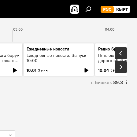
РУС
КЫРГ
03:00
04:00
Ежедневные новости
Радио Sputnik Кыр
ага берүү
Ежедневные новости. Выпуск
Пять ошибок котор
 талаптар
10:00
дорого обойтись п
жилья
10:01
10:04
3 мин
39 мин
г. Бишкек
89.3