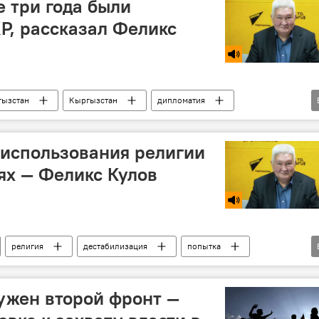
 три года были
Р, рассказал Феликс
гызстан
Кыргызстан
дипломатия
ния
Россия
Китай
 использования религии
ях — Феликс Кулов
религия
дестабилизация
попытка
о Sputnik Кыргызстан
ужен второй фронт —