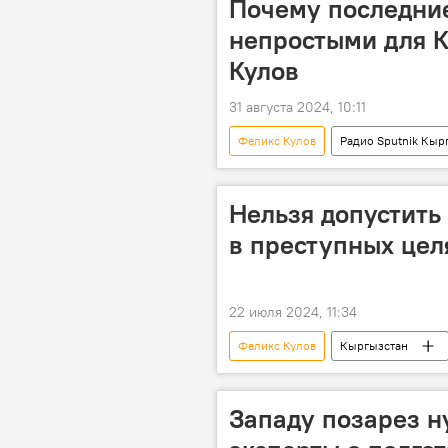
Почему последние
непростыми для К
Кулов
31 августа 2024, 10:11
Феликс Кулов
Радио Sputnik Кыр
геополитика
взаимоотноше
Нельзя допустить
в преступных цел
22 июля 2024, 11:34
Феликс Кулов
Кыргызстан
захват
власть
Ради
Западу позарез н