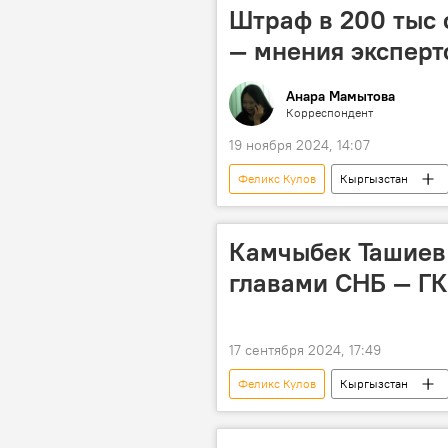
Штраф в 200 тыс 
— мнения эксперт
Анара Мамытова
Корреспондент
19 ноября 2024, 14:07
Феликс Кулов
Кыргызстан
штраф
Эрнис Айдаралиев
Камчыбек Ташиев
главами СНБ — ГК
17 сентября 2024, 17:49
Феликс Кулов
Кыргызстан
ГКНБ
Бусурманкул Табалди