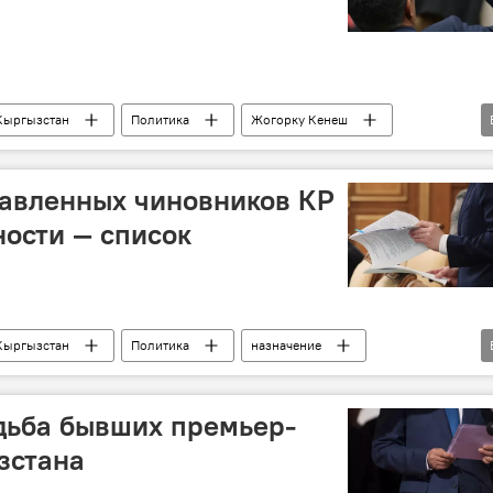
Кыргызстан
Политика
Жогорку Кенеш
екебаев
Алмазбек Атамбаев
Сапар Исаков
тавленных чиновников КР
ости — список
Кыргызстан
Политика
назначение
бек Аскаров
должность
понижение
дьба бывших премьер-
зстана