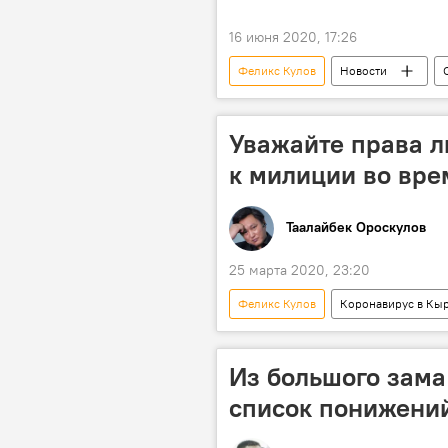
16 июня 2020, 17:26
Феликс Кулов
Новости
премьер-министр
отставка
Данияр Усенов
Алмазбек Ат
Уважайте права л
Омурбек Бабанов
Жанторо 
к милиции во вре
Сооронбай Жээнбеков
Сапа
Таалайбек Ороскулов
25 марта 2020, 23:20
Феликс Кулов
Коронавирус в Кы
Чрезвычайное положение в Кыргызс
Коронавирус - 2020
Бишкек
Из большого зама
список понижений