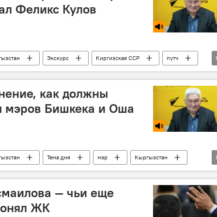
зал Феликс Кулов
гызстан
Экскурс
Киргизская ССР
путч
нение, как должны
ы мэров Бишкека и Оша
гызстан
Тема дня
мэр
Кыргызстан
ы
смаилова — чьи еще
лонял ЖК