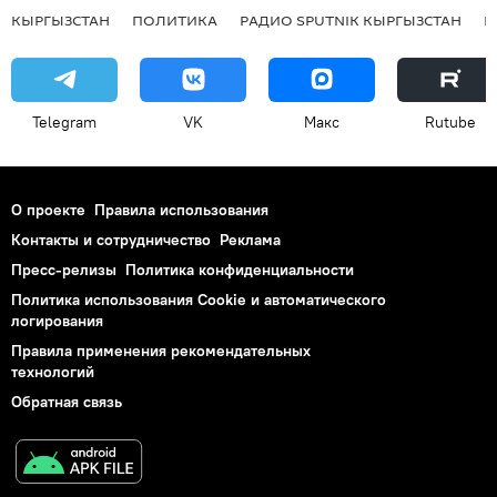
КЫРГЫЗСТАН
ПОЛИТИКА
РАДИО SPUTNIK КЫРГЫЗСТАН
Р
Telegram
VK
Макс
Rutube
О проекте
Правила использования
Контакты и сотрудничество
Реклама
Пресс-релизы
Политика конфиденциальности
Политика использования Cookie и автоматического
логирования
Правила применения рекомендательных
технологий
Обратная связь