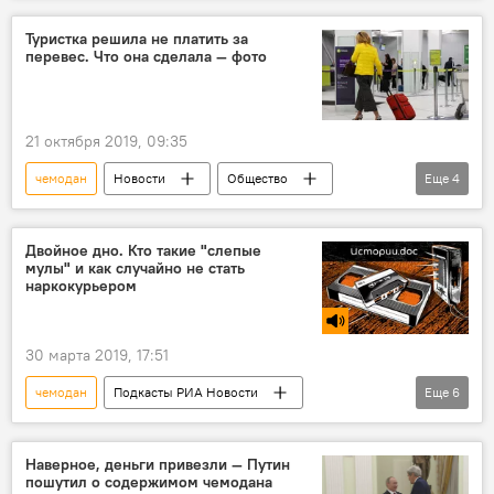
деньги
Туристка решила не платить за
перевес. Что она сделала — фото
21 октября 2019, 09:35
чемодан
Новости
Общество
Еще
4
В мире
туристка
одежда
лайфхак
Двойное дно. Кто такие "слепые
мулы" и как случайно не стать
наркокурьером
30 марта 2019, 17:51
чемодан
Подкасты РИА Новости
Еще
6
Радио Sputnik Кыргызстан
В мире
Новости
наркотики
турист
Наверное, деньги привезли — Путин
пошутил о содержимом чемодана
вербовщик