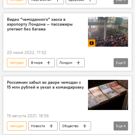
медицина
искусственный интеллект
Алымкадыр Бейшеналиев
Видео "чемоданного" хаоса в
аэропорту Лондона — пассажиры
улетают без багажа
20 июня 2022, 17:52
чемодан
В мире
Лондон
Еще
6
аэропорт
багаж
сбой
хаос
видео
пассажиры
Россиянин забыл во дворе чемодан с
15 млн рублей и уехал в командировку
19 августа 2021, 18:56
чемодан
Новости
Общество
Еще
4
Россия
В мире
пропажа