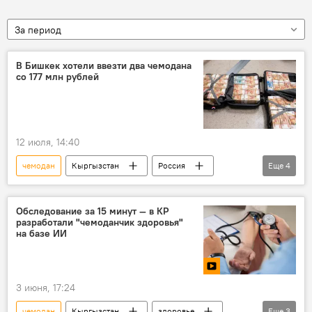
За период
В Бишкек хотели ввезти два чемодана
со 177 млн рублей
12 июля, 14:40
чемодан
Кыргызстан
Россия
Еще
4
Бишкек
Махачкала
деньги
Федеральная таможенная служба
Обследование за 15 минут — в КР
разработали "чемоданчик здоровья"
на базе ИИ
3 июня, 17:24
чемодан
Кыргызстан
здоровье
Еще
3