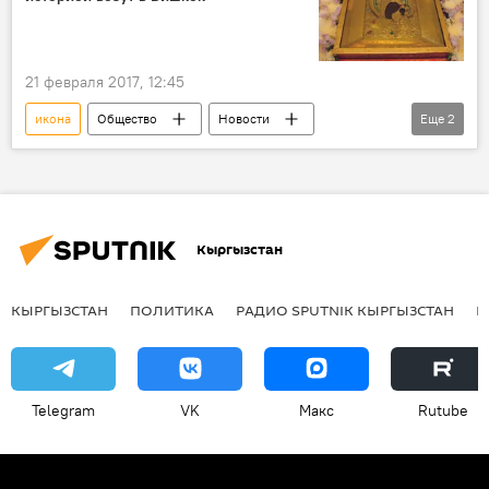
21 февраля 2017, 12:45
икона
Общество
Новости
Еще
2
Кыргызстан
Бишкекская и Кыргызстанская епархия
Кыргызстан
КЫРГЫЗСТАН
ПОЛИТИКА
РАДИО SPUTNIK КЫРГЫЗСТАН
Р
Telegram
VK
Макс
Rutube