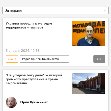
За период
Украина перешла к методам
террористов — эксперт
3 апреля 2024, 10:33
икона
Радио Sputnik Кыргызстан
Еще
6
Украина
Россия
терроризм
Политика
конфликт
груз
"Не угодное Богу дело" — история
громкого преступления в храме
взрывчатка
Кыргызстана
Юрий Кузьминых