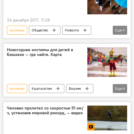
24 декабря 2017, 11:26
костюмы
Общество
Новости
Еще
4
Кыргызстан
Культура
собака
калпак
Новогодние костюмы для детей в
Бишкеке — где найти. Карта
костюмы
Кыргызстан
Бишкек
Еще
4
дети
аренда
список
утренник
Человек пролетел со скоростью 51 км/
ч, установив мировой рекорд, — видео