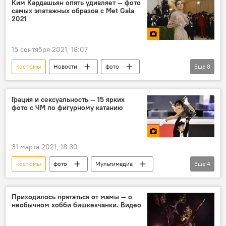
Ким Кардашьян опять удивляет — фото
самых эпатажных образов с Met Gala
одежда
2021
15 сентября 2021, 18:07
костюмы
Новости
фото
Еще
8
Мультимедиа
В мире
Культура
США
звезда
Ким Кардашьян
Грация и сексуальность — 15 ярких
фото с ЧМ по фигурному катанию
мероприятия
Фотолента
31 марта 2021, 18:30
костюмы
фото
Мультимедиа
Еще
4
фигурное катание
сексуальность
чемпионат мира
Фотолента
Приходилось прятаться от мамы — о
необычном хобби бишкекчанки. Видео