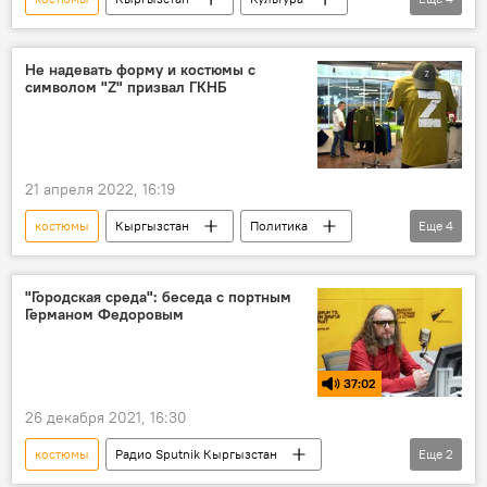
ремесло
искусство
Айдай Асангулова
смерть
Не надевать форму и костюмы с
символом "Z" призвал ГКНБ
21 апреля 2022, 16:19
костюмы
Кыргызстан
Политика
Еще
4
ГКНБ
форма
символика
рекомендация
"Городская среда": беседа с портным
Германом Федоровым
37:02
26 декабря 2021, 16:30
костюмы
Радио Sputnik Кыргызстан
Еще
2
одежда
профессия