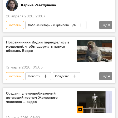
Карина Разетдинова
26 апреля 2020, 20:07
костюмы
Добрые истории кыргызстанцев
Еще
8
Общество
Кыргызстан
Бишкек
школа
отношения
конкурс
Пограничники Индии переоделись в
медведей, чтобы сдержать натиск
театр
образ
обезьян. Видео
12 марта 2020, 09:05
костюмы
Новости
Общество
Еще
4
В мире
Индия
Пограничник
медведь
Создан пуленепробиваемый
летающий костюм Железного
человека — видео
19 июня 2019, 08:32