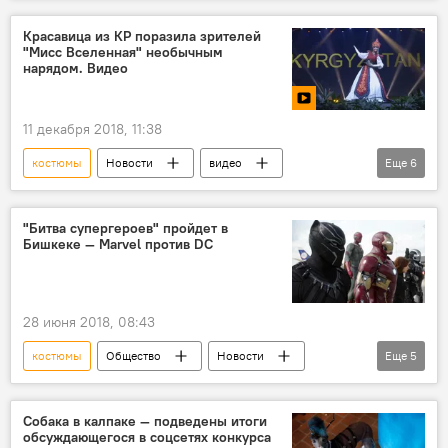
Кыргызстан
Бишкек
подарок
Кыргызстан отмечает 74-летие Победы в ВОВ
Красавица из КР поразила зрителей
"Мисс Вселенная" необычным
ветеран
нарядом. Видео
11 декабря 2018, 11:38
костюмы
Новости
видео
Еще
6
В мире
Культура
Мультимедиа
Бегимай Карыбекова
Мисс Вселенная
"Битва супергероев" пройдет в
Бишкеке — Marvel против DC
показ
наряды
28 июня 2018, 08:43
костюмы
Общество
Новости
Еще
5
Кыргызстан
Культура
Бишкек
флешмоб
комиксы
Собака в калпаке — подведены итоги
обсуждающегося в соцсетях конкурса