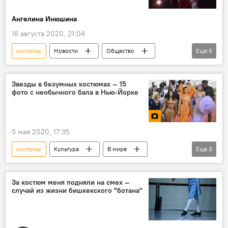
Ангелина Инюшина
16 августа 2020, 21:04
костюмы
Новости
Общество
Еще
5
Кыргызстан
Культура
хобби
фестиваль
косплей
Звезды в безумных костюмах — 15
фото с необычного бала в Нью-Йорке
5 мая 2020, 17:35
костюмы
Культура
В мире
Еще
3
фото
Мультимедиа
США
звезда
За костюм меня подняли на смех —
случай из жизни бишкекского "ботана"