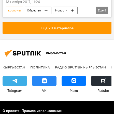
13 ноября 2017, 11:24
костюмы
Общество
Новости
Еще
8
видео
В мире
Мультимедиа
Видеоклуб
Инновации
Еще 20 материалов
изобретение
рекорд
человек
Кыргызстан
КЫРГЫЗСТАН
ПОЛИТИКА
РАДИО SPUTNIK КЫРГЫЗСТАН
Р
Telegram
VK
Макс
Rutube
О проекте
Правила использования