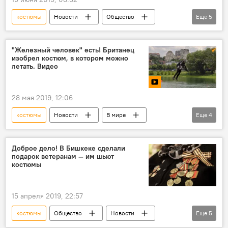
костюмы
Новости
Общество
Еще
5
В мире
видео
Мультимедиа
супергерой
изобретение
"Железный человек" есть! Британец
изобрел костюм, в котором можно
летать. Видео
28 мая 2019, 12:06
костюмы
Новости
В мире
Еще
4
Общество
видео
Мультимедиа
полет
Доброе дело! В Бишкеке сделали
подарок ветеранам — им шьют
костюмы
15 апреля 2019, 22:57
костюмы
Общество
Новости
Еще
5