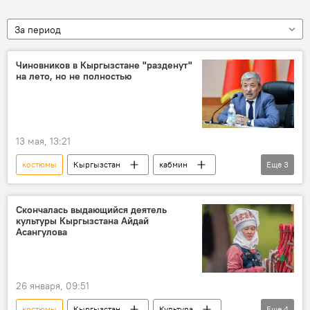
За период
Чиновников в Кыргызстане "разденут"
на лето, но не полностью
13 мая, 13:21
костюмы
Кыргызстан
кабмин
Еще
3
Адылбек Касымалиев
галстук
форма
Скончалась выдающийся деятель
культуры Кыргызстана Айдай
Асангулова
26 января, 09:51
костюмы
Кыргызстан
Культура
Еще
4