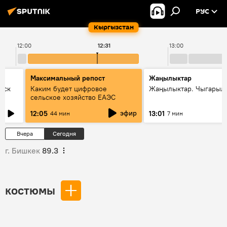
РУС
Кыргызстан
12:00
12:31
13:00
Максимальный репост
Жаңылыктар
уск
Каким будет цифровое
Жаңылыктар. Чыгарыл
сельское хозяйство ЕАЭС
эфир
12:05
13:01
44 мин
7 мин
Вчера
Сегодня
г. Бишкек
89.3
костюмы