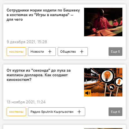
Сотрудники мэрии ходили по Бишкеку
в костюмах из "Игры в кальмара" —
для чего
9 декабря 2021, 15:28
костюмы
Новости
Общество
Еще
5
Кыргызстан
Бишкек
мэрия
сериал "Игра в кальмара"
рейд
От куртки из "секонда" до лука за
миллион долларов. Как создают
кинокостюм?
13 ноября 2021, 11:24
костюмы
Радио Sputnik Кыргызстан
Еще
6
Подкасты РИА Новости
Культура
кино
художник
съемка