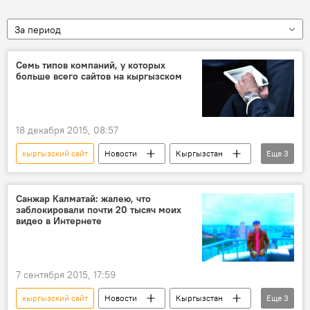
За период
Семь типов компаний, у которых
больше всего сайтов на кыргызском
18 декабря 2015, 08:57
кыргызский сайт
Новости
Кыргызстан
Еще
3
Общество
Национальный статистический комитет
Санжар Калматай: жалею, что
заблокировали почти 20 тысяч моих
интернет
видео в Интернете
7 сентября 2015, 17:59
кыргызский сайт
Новости
Кыргызстан
Еще
3