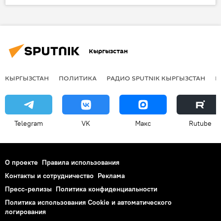
Общество
Санжар Калматай
интернет
Кыргызстан
КЫРГЫЗСТАН
ПОЛИТИКА
РАДИО SPUTNIK КЫРГЫЗСТАН
Р
Telegram
VK
Макс
Rutube
О проекте
Правила использования
Контакты и сотрудничество
Реклама
Пресс-релизы
Политика конфиденциальности
Политика использования Cookie и автоматического
логирования