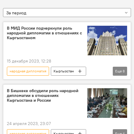
За период
В МИД России подчеркнули роль
народной дипломатии в отношениях с
Кыргызстаном
15 декабря 2023, 12:28
народная дипломатия
Кыргызстан
Еще
8
Россия
Общество
отношения
роль
развитие
торговые связи
В Бишкеке обсудили роль народной
дипломатии в отношениях
Государственное агентство связи при правительстве КР
Кыргызстана и России
связь
24 апреля 2023, 23:07
народная дипломатия
Кыргызстан
Еще
4