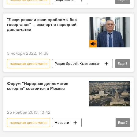
Посольство России в Кыргызстане
форум
Николай Удовиченко
Новости Киргизии
"Люди решали свои проблемы без
госорганов" — эксперт о народной
дипломатии
3 ноября 2022, 14:38
народная дипломатия
Радио Sputnik Кыргызстан
Еще
3
Токон Мамытов
граница
Кыргызстан
Форум "Народная дипломатия
сегодня" состоится в Москве
25 ноября 2015, 10:42
народная дипломатия
Новости
Еще
7
Кыргызстан
Общество
В мире