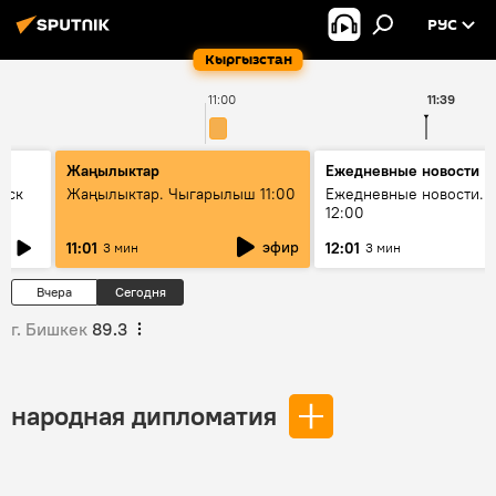
РУС
Кыргызстан
11:00
11:39
Жаңылыктар
Ежедневные новости
уск
Жаңылыктар. Чыгарылыш 11:00
Ежедневные новости. 
12:00
эфир
11:01
12:01
3 мин
3 мин
Вчера
Сегодня
г. Бишкек
89.3
народная дипломатия