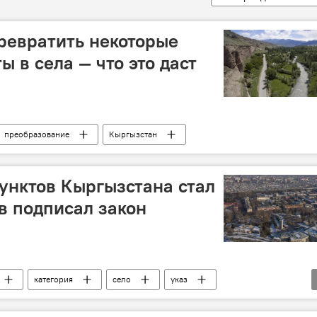
превратить некоторые
 в села — что это даст
преобразование
Кыргызстан
унктов Кыргызстана стал
в подписал закон
категория
село
указ