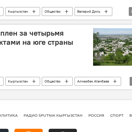
Кыргызстан
Общество
Валерий Диль
связь
еплен за четырьмя
ктами на юге страны
Кыргызстан
Общество
Алмазбек Атамбаев
ОЛИТИКА
РАДИО SPUTNIK КЫРГЫЗСТАН
РОССИЯ
СПОРТ