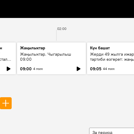
02:00
н
Жаңылыктар
Күн башат
F
Жаңылыктар. Чыгарылыш
Жерди 49 жылга ижар
стала
09:00
тартиби өзгөрөт: жаңы
эмнени көздөйт?
09:00
09:05
4 мин
44 мин
За период