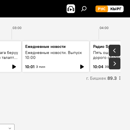
РУС
КЫРГ
03:00
04:00
Ежедневные новости
Радио Sputnik Кыр
ага берүү
Ежедневные новости. Выпуск
Пять ошибок котор
 талаптар
10:00
дорого обойтись п
жилья
10:01
10:04
3 мин
39 мин
г. Бишкек
89.3