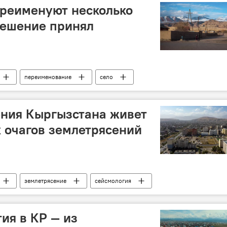
ереименуют несколько
решение принял
переименование
село
ения Кыргызстана живет
 очагов землетрясений
землетрясение
сейсмология
ия в КР — из