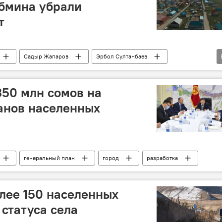
абмина убрали
т
Садыр Жапаров
Эрбол Султанбаев
и Киргизии
50 млн сомов на
анов населенных
генеральный план
город
разработка
лее 150 населенных
 статуса села