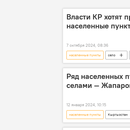
Власти КР хотят 
населенные пункты
7 октября 2024, 08:36
населенные пункты
село
Ряд населенных п
селами — Жапаро
12 января 2024, 10:15
населенные пункты
Кыргызстан
Садыр Жапаров