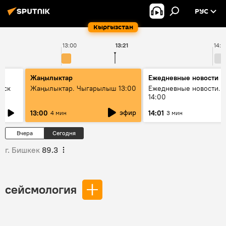
РУС
Кыргызстан
13:00
13:21
14:0
Жаңылыктар
Ежедневные новости
уск
Жаңылыктар. Чыгарылыш 13:00
Ежедневные новости. 
14:00
эфир
13:00
14:01
4 мин
3 мин
Вчера
Сегодня
г. Бишкек
89.3
сейсмология