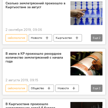
Происшествия
Сколько землетрясений произошло в
Кыргызстане за август
2 сентября 2019, 09:06
сейсмология
Новости
Кыргызстан
Еще
2
Происшествия
землетрясение
В июле в КР произошло рекордное
количество землетрясений с начала
года
2 августа 2019, 09:15
сейсмология
Общество
Новости
Еще
2
Кыргызстан
землетрясение
В Кыргызстане произошло
землетрясение силой 6 баллов