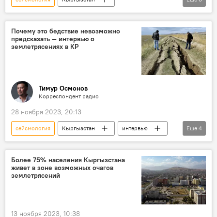
Землетрясение в Кыргызстане в январе 2024 года
Происшествия
землетрясение
Почему это бедствие невозможно
предсказать — интервью о
землетрясениях в КР
Тимур Осмонов
Корреспондент радио
28 ноября 2023, 20:13
сейсмология
Кыргызстан
интервью
Еще
4
разлом
Бишкек
небоскреб
землетрясение
Более 75% населения Кыргызстана
живет в зоне возможных очагов
землетрясений
13 ноября 2023, 10:38