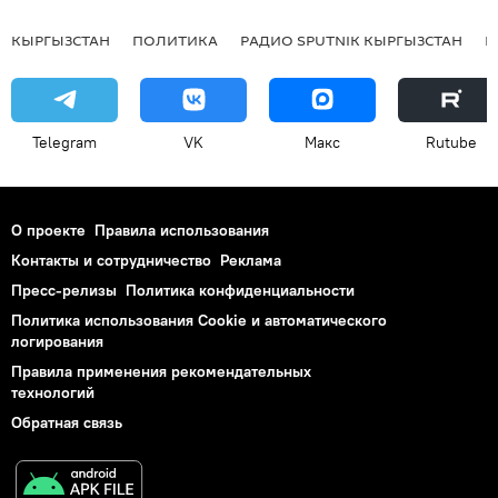
КЫРГЫЗСТАН
ПОЛИТИКА
РАДИО SPUTNIK КЫРГЫЗСТАН
Р
Telegram
VK
Макс
Rutube
О проекте
Правила использования
Контакты и сотрудничество
Реклама
Пресс-релизы
Политика конфиденциальности
Политика использования Cookie и автоматического
логирования
Правила применения рекомендательных
технологий
Обратная связь