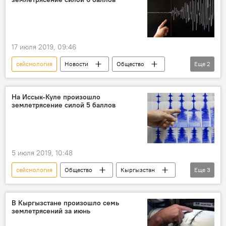
17 июля 2019, 09:46
сейсмология
Новости
Общество
Еще
2
Кыргызстан
землетрясение
На Иссык-Куле произошло
землетрясение силой 5 баллов
5 июля 2019, 10:48
сейсмология
Общество
Кыргызстан
Еще
3
Происшествия
Иссык-Кульская область
землетрясение
В Кыргызстане произошло семь
землетрясений за июнь