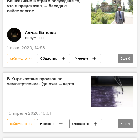
Бишкекчане в страхе обсуждали то,
что я предсказал, — беседа с
сейсмологом
Алмаз Батилов
Колумнист
1 июня 2020, 14:53
сейсмология
Общество
Мнение
Еще
6
Новости
Кыргызстан
прогноз
Армения
ученый
Россия
В Кыргызстане произошло
землетрясение. Где очаг — карта
15 апреля 2020, 10:01
сейсмология
Новости
Общество
Еще
4
Кыргызстан
землетрясение
очаг