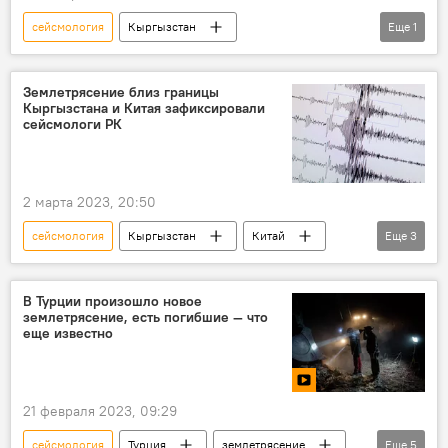
сейсмология
Кыргызстан
Еще
1
землетрясение
населенные пункты
Землетрясение близ границы
Кыргызстана и Китая зафиксировали
сейсмологи РК
2 марта 2023, 20:50
сейсмология
Кыргызстан
Китай
Еще
3
землетрясение
граница
магнитуда
В Турции произошло новое
землетрясение, есть погибшие — что
еще известно
21 февраля 2023, 09:29
сейсмология
Турция
землетрясение
Еще
5