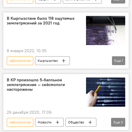
гибель
разрушения
В мире
видео
Хатай
В Кыргызстане было 118 ощутимых
землетрясений за 2021 год
8 января 2022, 10:35
сейсмология
Кыргызстан
Еще
1
землетрясение
год
В КР произошло 5-балльное
землетрясение — сейсмологи
насторожены
26 декабря 2020, 17:06
сейсмология
Новости
Общество
Еще
3
Происшествия
Кыргызстан