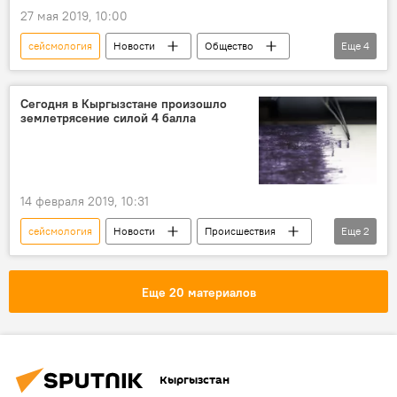
27 мая 2019, 10:00
сейсмология
Новости
Общество
Еще
4
Происшествия
Кыргызстан
кыргызстанцы
землетрясение
Сегодня в Кыргызстане произошло
землетрясение силой 4 балла
14 февраля 2019, 10:31
сейсмология
Новости
Происшествия
Еще
2
Кыргызстан
землетрясение
Еще 20 материалов
Кыргызстан