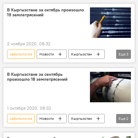
землетрясение
В Кыргызстане за октябрь произошло
19 землетрясений
2 ноября 2020, 08:32
сейсмология
Новости
Кыргызстан
Еще
3
Общество
Происшествия
землетрясение
В Кыргызстане за сентябрь
произошло 18 землетрясений
1 октября 2020, 08:32
сейсмология
Новости
Кыргызстан
Еще
2
Происшествия
землетрясение