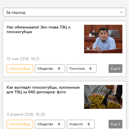
За период
Нас обманывали! Экс-глава ТЭЦ о
плоскогубцах
10 мая 2018, 18:21
плоскогубцы
Общество
Политика
Еще
6
Новости
Кыргызстан
Уголовные дела и задержания по делу о ТЭЦ
Как выглядят плоскогубцы, купленные
для ТЭЦ за 640 долларов: фото
Бишкек
Нурлан Омуркул уулу
ТЭЦ
3 апреля 2018, 18:33
плоскогубцы
Общество
Новости
Еще
3