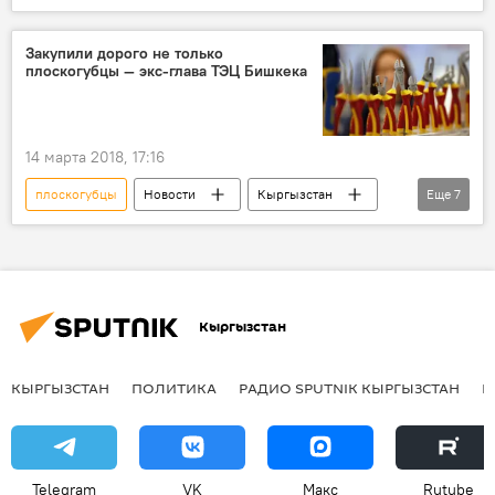
Кыргызстан
экономика
Уголовные дела и задержания по делу о ТЭЦ
Закупили дорого не только
плоскогубцы — экс-глава ТЭЦ Бишкека
14 марта 2018, 17:16
плоскогубцы
Новости
Кыргызстан
Еще
7
экономика
Бишкек
Нурлан Омуркул уулу
ТЭЦ
модернизация
расходы
Кыргызстан
Уголовные дела и задержания по делу о ТЭЦ
КЫРГЫЗСТАН
ПОЛИТИКА
РАДИО SPUTNIK КЫРГЫЗСТАН
Р
Telegram
VK
Макс
Rutube