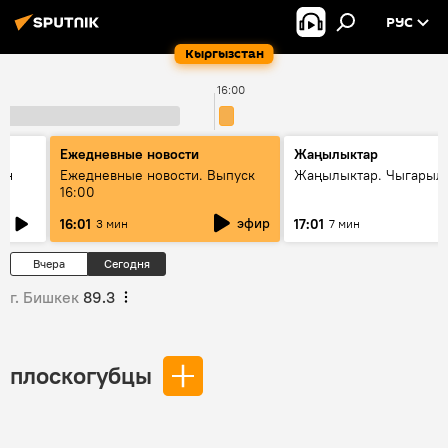
РУС
Кыргызстан
16:00
Ежедневные новости
Жаңылыктар
ан
Ежедневные новости. Выпуск
Жаңылыктар. Чыгарыл
16:00
эфир
16:01
17:01
3 мин
7 мин
Вчера
Сегодня
г. Бишкек
89.3
плоскогубцы