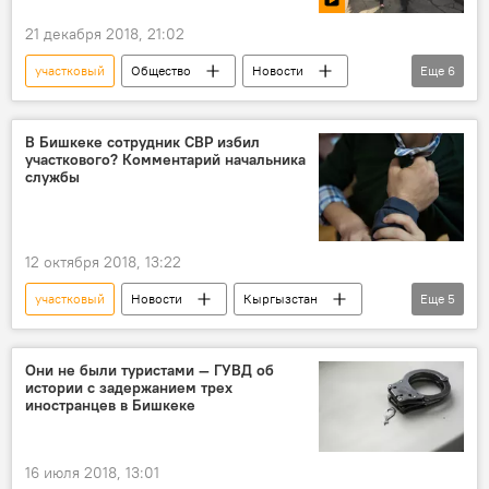
21 декабря 2018, 21:02
участковый
Общество
Новости
Еще
6
видео
Кыргызстан
Мультимедиа
Бишкек
работа
инспектор
В Бишкеке сотрудник СВР избил
участкового? Комментарий начальника
службы
12 октября 2018, 13:22
участковый
Новости
Кыргызстан
Еще
5
Происшествия
Бишкек
МВД
избиение
милиция
Они не были туристами — ГУВД об
истории с задержанием трех
иностранцев в Бишкеке
16 июля 2018, 13:01