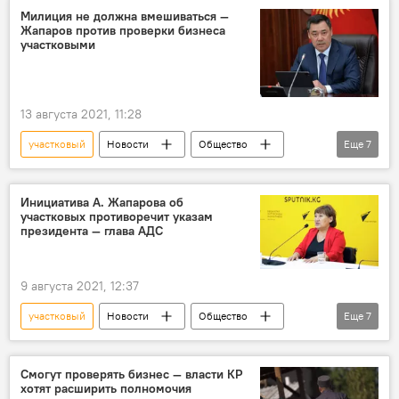
фото
Милиция не должна вмешиваться —
Жапаров против проверки бизнеса
участковыми
13 августа 2021, 11:28
участковый
Новости
Общество
Еще
7
Кыргызстан
Политика
Садыр Жапаров
МВД
милиция
Инициатива А. Жапарова об
участковых противоречит указам
полномочия
бизнес
президента — глава АДС
9 августа 2021, 12:37
участковый
Новости
Общество
Еще
7
Кыргызстан
экономика
бизнес
МВД
милиция
полномочия
Смогут проверять бизнес — власти КР
хотят расширить полномочия
Антикоррупционный деловой совет