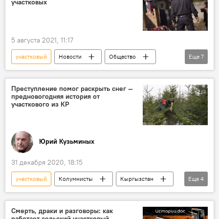
участковых
5 августа 2021, 11:17
участковый
Новости
Общество
Еще
7
Кыргызстан
милиция
полномочия
бизнес
проверка
Преступление помог раскрыть снег —
предновогодняя история от
Акылбек Жапаров
экономика
участкового из КР
Юрий Кузьминых
31 декабря 2020, 18:15
участковый
Колумнисты
Кыргызстан
Еще
4
Происшествия
милиция
елка
кража
Смерть, драки и разговоры: как
работает сельский участковый