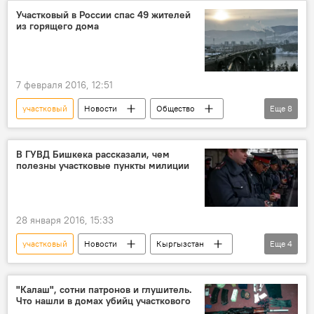
Бишкек
Восток-5
аренда
Участковый в России спас 49 жителей
из горящего дома
девочка
квартира
7 февраля 2016, 12:51
участковый
Новости
Общество
Еще
8
Происшествия
В мире
Красноярск
Максим Якименко
пожар
дом
В ГУВД Бишкека рассказали, чем
полезны участковые пункты милиции
спасение
жильцы
28 января 2016, 15:33
участковый
Новости
Кыргызстан
Еще
4
Общество
Бишкек
ГУВД
милиция
"Калаш", сотни патронов и глушитель.
Что нашли в домах убийц участкового