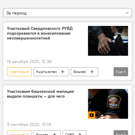
За период
Участковый Свердловского РУВД
подозревается в изнасиловании
несовершеннолетней
19 декабря 2025, 12:38
участковый
Кыргызстан
Бишкек
Еще
4
Свердловское РУВД
изнасилование
несовершеннолетняя
задержание
Участковым бишкекской милиции
выдали планшеты — для чего
3 сентября 2022, 15:18
участковый
Бишкек
ГУВД
Еще
2