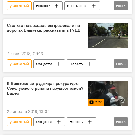
участковый
Новости
Кыргызстан
Еще
5
Происшествия
Бишкек
конфликт
иностранцы
депортация
Сколько пешеходов оштрафовали на
дорогах Бишкека, рассказали в ГУВД
7 июля 2018, 09:13
участковый
Общество
Новости
Еще
6
Кыргызстан
Бишкек
ГУВД
милиция
штраф
пешеход
В Бишкеке сотрудница прокуратуры
Сокулукского района нарушает закон?
Видео
2:28
25 апреля 2018, 13:04
участковый
Общество
Новости
Еще
8
видео
Кыргызстан
Мультимедиа