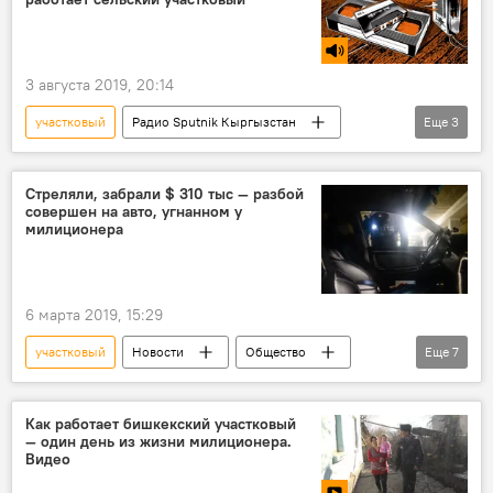
3 августа 2019, 20:14
участковый
Радио Sputnik Кыргызстан
Еще
3
Общество
полицейский
село
Стреляли, забрали $ 310 тыс — разбой
совершен на авто, угнанном у
милиционера
6 марта 2019, 15:29
участковый
Новости
Общество
Еще
7
Кыргызстан
Происшествия
Бишкек
Беш-Кунгей
разбой
Как работает бишкекский участковый
— один день из жизни милиционера.
пистолет
угон
Видео