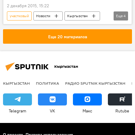
2 декабря 2015, 15:22
участковый
Новости
Кыргызстан
Еще
4
Общество
Убийство участкового в Бишкеке
ГУВД Бишкека
убийство
Еще 20 материалов
Кыргызстан
КЫРГЫЗСТАН
ПОЛИТИКА
РАДИО SPUTNIK КЫРГЫЗСТАН
Р
Telegram
VK
Макс
Rutube
О проекте
Правила использования