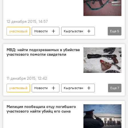
12 декабря 2015, 14:57
участковый
Новости
Кыргызстан
Еще
5
Происшествия
Убийство участкового в Бишкеке
Боевики
МВД: найти подозреваемых в убийстве
участкового помогли свидетели
оружие
обыск
11 декабря 2015, 12:42
участковый
Новости
Кыргызстан
Еще
7
Общество
Убийство участкового в Бишкеке
МВД
Боевики
убийство
Милиция пообещала отцу погибшего
участкового найти убийц его сына
спецоперация
свидетели