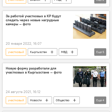
милиция
планшеты
За работой участковых в КР будут
следить через новые нагрудные
камеры — фото
20 января 2022, 16:07
участковый
Кыргызстан
МВД
Еще
5
информация
камера
система
отслеживание
Улан Ниязбеков
Новую форму разработали для
участковых в Кыргызстане — фото
24 августа 2021, 16:12
участковый
Новости
Общество
Еще
4
Кыргызстан
МВД
форма