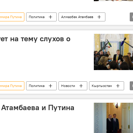
имира Путина
Политика
Алмазбек Атамбаев
н
Россия
ет на тему слухов о
а
имира Путина
Политика
Новости
Кыргызстан
Владимир Путин
Дмитрий Песков
болезнь
шутка
Россия
 Атамбаева и Путина