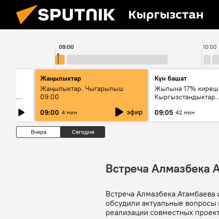
Кыргызстан
09:00
10:00
Жаңылыктар
Күн башат
Жаңылыктар. Чыгарылыш
Жылына 17% киреш
олжен
09:00
Кыргызстандыктар
ст о
мамлекеттик баалу
эфир
09:00
09:05
4 мин
42 мин
кагаздарды кантип 
Вчера
Сегодня
Встреча Алмазбека 
Встреча Алмазбека Атамбаева 
обсудили актуальные вопросы 
реализации совместных проект