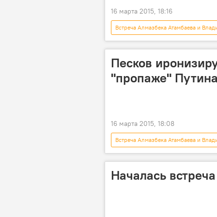
16 марта 2015, 18:16
Встреча Алмазбека Атамбаева и Влад
Владимир Путин
Кыргызста
Песков иронизиру
"пропаже" Путин
16 марта 2015, 18:08
Встреча Алмазбека Атамбаева и Влад
В мире
Швейцария
пропажа
сарказм
Началась встреча