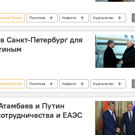
имира Путина
Политика
Новости
Кыргызстан
р Путин
в Санкт-Петербург для
утиным
имира Путина
Политика
Новости
Кыргызстан
р Путин
Россия
 Атамбаев и Путин
сотрудничества и ЕАЭС