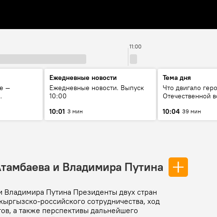
11:00
Ежедневные новости
Тема дня
е —
Ежедневные новости. Выпуск
Что двигало гер
10:00
Отечественной в
у
вспоминая Чолп
10:01
10:04
3 мин
39 мин
сатып алат?
Тулебердиева
Атамбаева и Владимира Путина
и Владимира Путина Президенты двух стран
кыргызско-российского сотрудничества, ход
ов, а также перспективы дальнейшего