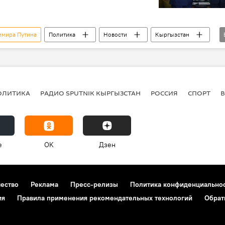
имира Путина
Политика
Новости
Кыргызстан
Алмазбек Атамбаев
Владимир Путин
встреча
ОЛИТИКА
РАДИО SPUTNIK КЫРГЫЗСТАН
РОССИЯ
СПОРТ
e
OK
Дзен
чество
Реклама
Пресс-релизы
Политика конфиденциально
ия
Правила применения рекомендательных технологий
Обрат