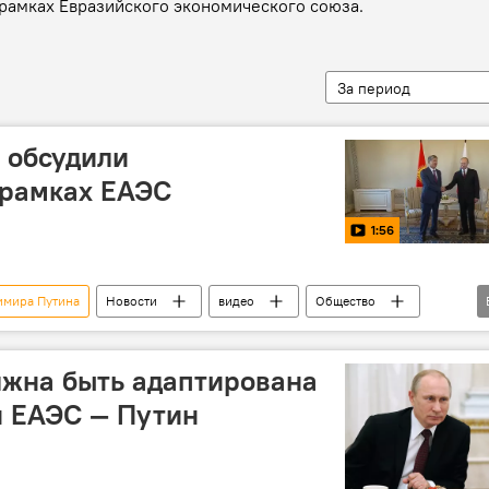
в рамках Евразийского экономического союза.
За период
 обсудили
 рамках ЕАЭС
1:56
имира Путина
Новости
видео
Общество
Атамбаев
Владимир Путин
Россия
лжна быть адаптирована
н ЕАЭС — Путин