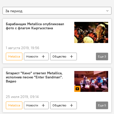
За период
Барабанщик Metallica опубликовал
фото с флагом Кыргызстана
1 августа 2019, 19:56
Metallica
Новости
Общество
Еще
3
Кыргызстан
фанат
флаг
Гитарист "Кино" ответил Metallica,
исполнив песню "Enter Sandman".
Видео
25 июля 2019, 09:14
Metallica
Новости
Общество
Еще
5
В мире
Культура
видео