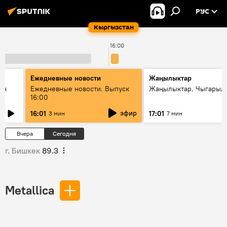
РУС
Кыргызстан
16:00
Ежедневные новости
Жаңылыктар
ан
Ежедневные новости. Выпуск
Жаңылыктар. Чыгарыл
16:00
эфир
16:01
17:01
3 мин
7 мин
Вчера
Сегодня
г. Бишкек
89.3
Metallica