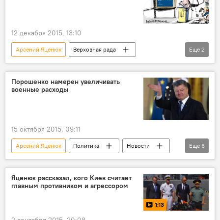
бокс
пожар
Фото недели
спорт
12 декабря 2015, 13:10
Арсений Яценюк
Верховная рада
Еще
2
карикатура
драка
Порошенко намерен увеличивать
военные расходы
15 октября 2015, 09:11
Арсений Яценюк
Политика
Новости
Еще
6
В мире
Украина
Петр Порошенко
оружие
расходы
техника
Яценюк рассказал, кого Киев считает
главным противником и агрессором
1:13