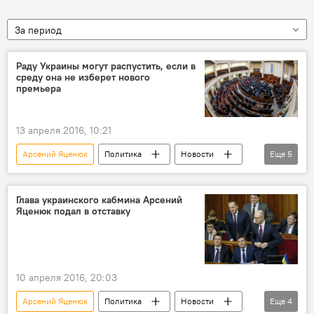
За период
Раду Украины могут распустить, если в
среду она не изберет нового
премьера
13 апреля 2016, 10:21
Арсений Яценюк
Политика
Новости
Еще
5
В мире
Украина
Верховная рада
парламент
избрание
Глава украинского кабмина Арсений
Яценюк подал в отставку
10 апреля 2016, 20:03
Арсений Яценюк
Политика
Новости
Еще
4