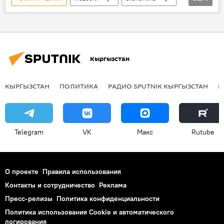
В мире
Украина
Киев
Алексей Пушков
Россия
Госдума РФ
Кыргызстан
КЫРГЫЗСТАН
ПОЛИТИКА
РАДИО SPUTNIK КЫРГЫЗСТАН
Р
Telegram
VK
Макс
Rutube
О проекте
Правила использования
Контакты и сотрудничество
Реклама
Пресс-релизы
Политика конфиденциальности
Политика использования Cookie и автоматического
логирования