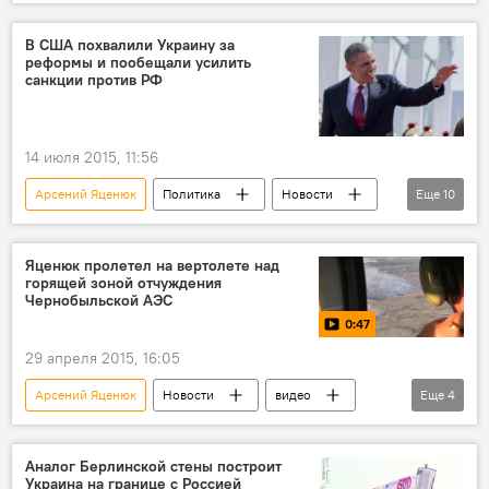
В мире
Словакия
Мукачево
Правый сектор
митинг
В США похвалили Украину за
реформы и пообещали усилить
санкции против РФ
14 июля 2015, 11:56
Арсений Яценюк
Политика
Новости
Еще
10
Общество
В мире
США
Украина
Барак Обама
Яценюк пролетел на вертолете над
горящей зоной отчуждения
Джо Байден
санкции
реформы
Чернобыльской АЭС
0:47
Санкции в отношении России
Россия
29 апреля 2015, 16:05
Арсений Яценюк
Новости
видео
Еще
4
Общество
В мире
Украина
Чернобыль
Аналог Берлинской стены построит
Украина на границе с Россией