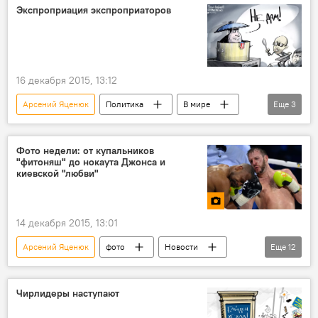
правительство
депутат
отставка
Экспроприация экспроприаторов
16 декабря 2015, 13:12
Арсений Яценюк
Политика
В мире
Еще
3
Украина
Арсен Аваков
карикатура
Фото недели: от купальников
"фитоняш" до нокаута Джонса и
киевской "любви"
14 декабря 2015, 13:01
Арсений Яценюк
фото
Новости
Еще
12
Кыргызстан
Общество
Происшествия
В мире
ОАЭ
Чирлидеры наступают
Сирия
Владимир Путин
футбол