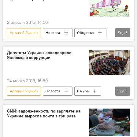
2 апреля 2015, 14:50
Арсений Яценюк
Новости
Общество
Еще
6
Украина
Deutsche Wirtschafts Nachrichten
граница
стена
Россия
Депутаты Украины заподозрили
Яценюка в коррупции
карикатура
24 марта 2015, 16:50
Арсений Яценюк
Новости
В мире
Еще
5
Украина
Николай Гордиенко
Верховная рада
депутат
СМИ: задолженность по зарплате на
Украине выросла почти в три раза
коррупция