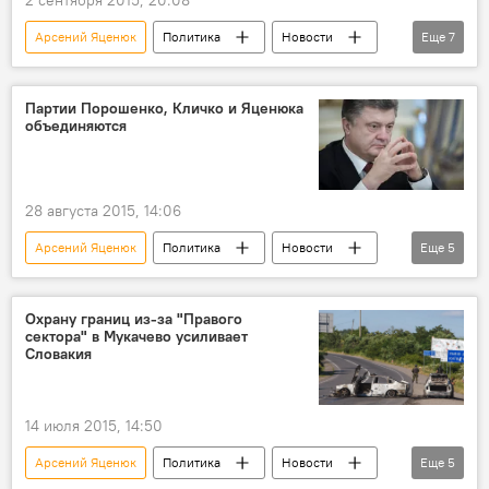
2 сентября 2015, 20:08
Арсений Яценюк
Политика
Новости
Еще
7
видео
В мире
Киев
Одесса
Джеффри Пайетт
учения
Партии Порошенко, Кличко и Яценюка
объединяются
Россия
28 августа 2015, 14:06
Арсений Яценюк
Политика
Новости
Еще
5
В мире
Украина
Петр Порошенко
Виталий Кличко
политическая партия
Охрану границ из-за "Правого
сектора" в Мукачево усиливает
Словакия
14 июля 2015, 14:50
Арсений Яценюк
Политика
Новости
Еще
5