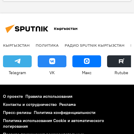
миграция
Общество
Москва
Адилет Чилдебаев
Жылдыз Осмонова
кыргызстанцы
соотечественники
Кыргызстан
телохранители
КЫРГЫЗСТАН
ПОЛИТИКА
РАДИО SPUTNIK КЫРГЫЗСТАН
Р
Telegram
VK
Макс
Rutube
О проекте
Правила использования
Контакты и сотрудничество
Реклама
Пресс-релизы
Политика конфиденциальности
Политика использования Cookie и автоматического
логирования