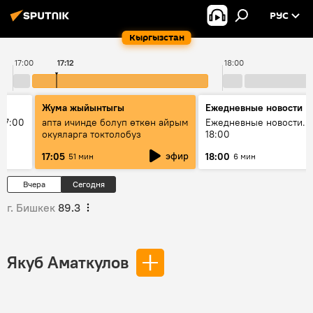
РУС
Кыргызстан
17:00
17:12
18:00
Жума жыйынтыгы
Ежедневные новости
17:00
апта ичинде болуп өткөн айрым
Ежедневные новости. 
окуяларга токтолобуз
18:00
эфир
17:05
18:00
51 мин
6 мин
Вчера
Сегодня
г. Бишкек
89.3
Якуб Аматкулов