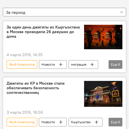
За период
За один день джигиты из Кыргызстана
в Москве проводили 26 девушек до
дома
4 марта 2016, 14:35
Якуб Аматкулов
Новости
миграция
Еще
8
Общество
В мире
Москва
Адилет Чилдебаев
Жылдыз Осмонова
Джигиты из КР в Москве стали
обеспечивать безопасность
кыргызстанцы
соотечественники
соотечественниц
телохранители
3 марта 2016, 18:06
Якуб Аматкулов
Новости
Кыргызстан
Еще
8