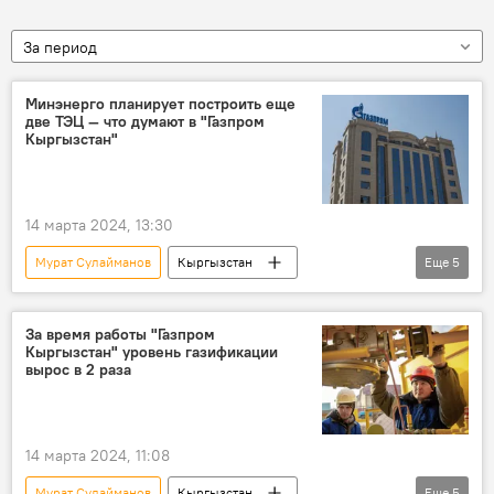
За период
Минэнерго планирует построить еще
две ТЭЦ — что думают в "Газпром
Кыргызстан"
14 марта 2024, 13:30
Мурат Сулайманов
Кыргызстан
Еще
5
ОсОО "Газпром Кыргызстан"
экономика
Арзымат Алдаяров
ТЭЦ
За время работы "Газпром
Кыргызстан" уровень газификации
ТЭЦ-2 Бишкека
вырос в 2 раза
14 марта 2024, 11:08
Мурат Сулайманов
Кыргызстан
Еще
5