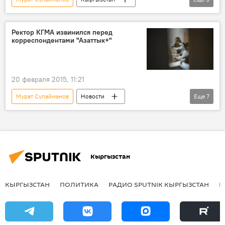
ОсОО "Газпром Кыргызстан"
экономика
Арзымат Алдаяров
газ
Ректор КГМА извинился перед
корреспондентами "Азаттык+"
газификация
20 февраля 2015, 11:21
Мурат Сулайманов
Новости
Еще
7
Кыргызстан
Общество
Токтосун Шамбетов
Жанар Жолдошбаев
Аширалы Зурдинов
Абдыкерим Гапаров
Кыргызстан
Азаттык
КГМА
КЫРГЫЗСТАН
ПОЛИТИКА
РАДИО SPUTNIK КЫРГЫЗСТАН
Р