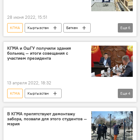
28 июня 2022, 15:51
КГМА
Кыргызстан
Баткен
Еще
6
комплекс
строительство
капсула
Садыр Жапаров
фото
КГМА и ОшГУ получили здания
больниц — итоги совещания с
Новости Киргизии
участием президента
13 апреля 2022, 18:32
КГМА
Кыргызстан
Еще
4
Ошский государственный университет
образование
медицина
В КГМА препятствуют демонтажу
забора, позвали для этого студентов —
Садыр Жапаров
мэрия