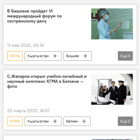
Садыр Жапаров
В Бишкеке пройдет VI
международный форум по
сестринскому делу
11 мая 2025, 20:14
КГМА
Кыргызстан
Бишкек
Еще
5
форум
медсестра
акушер
медицина
С.Жапаров открыл учебно-лечебный и
научный комплекс КГМА в Баткене —
Министерство здравоохранения КР
фото
20 марта 2025, 14:01
КГМА
Кыргызстан
Баткен
Еще
5
комплекс
открытие
Садыр Жапаров
медицина
фото