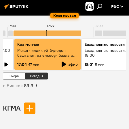
РУС
Кыргызстан
17:00
17:27
18:00
Көз мончок
Ежедневные новости
17:00
Мекенчилдик үй-бүлөдөн
Ежедневные новости. 
башталат: өз өлкөсүн баалаган
18:00
муунду кантип тарбиялоо
эфир
17:04
18:01
47 мин
5 мин
керек?
Вчера
Сегодня
г. Бишкек
89.3
КГМА