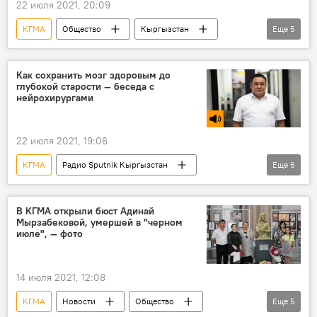
22 июля 2021, 20:09
КГМА
Общество
Кыргызстан
Еще
5
дети
кардиология
порок сердца
диагностика
болезнь
Как сохранить мозг здоровым до
глубокой старости — беседа с
нейрохирургами
22 июля 2021, 19:06
КГМА
Радио Sputnik Кыргызстан
Еще
6
Особый акцент
мозг
травма
сотрясение мозга
нагрузка
В КГМА открыли бюст Адинай
Мырзабековой, умершей в "черном
здоровье
июле", — фото
14 июля 2021, 12:08
КГМА
Новости
Общество
Еще
5