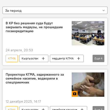
За период
В КР без решения суда будут
закрывать медвузы, не прошедшие
госаккредитацию
24 апреля, 20:53
КГМА
Кыргызстан
медцентр КГМА
Еще
4
вузы
аккредитация
суд
лицензия
Проректора КГМА, задержанного за
семейное насилие, водворили в
спецприемник
12 декабря 2025, 14:17
КГМА
Кыргызстан
семейное насилие
Еще
3