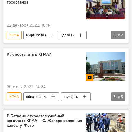
госорганов
22 декабря 2022, 10:44
КГМА
Кыргызстан
деканы
Еще
2
Мнение
реабилитация
Как поступить в КГМА?
30 июня 2022, 14:34
КГМА
образование
студенты
Еще
5
абитуриенты
поступление
вузы
фото
видео
В Баткене откроется учебный
комплекс КГМА — С. Жапаров заложил
капсулу. Фото