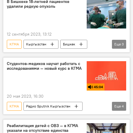
В Бишкеке 18-летней пациентке
удалили редкую опухоль
12 сентября 2023, 13:12
КГМА
Кыргызстан
Бишкек
Еще
3
удаление
опухоль
операция
Студентов-медиков научат работать с
исследованиями — новый курс в КГМА
45:04
20 мая 2023, 16:30
КГМА
Радио Sputnik Кыргызстан
Еще
4
Кыргызстан
Городская среда
исследования
медицина
Реабилитация детей с ОВЗ — в КГМА
указали на отсутствие единства