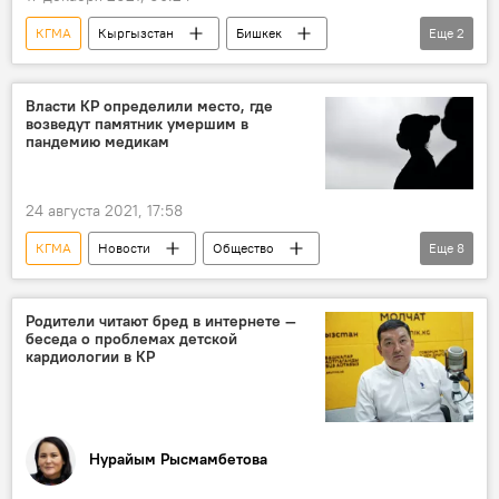
КГМА
Кыргызстан
Бишкек
Еще
2
медики
мурал
Власти КР определили место, где
возведут памятник умершим в
пандемию медикам
24 августа 2021, 17:58
КГМА
Новости
Общество
Еще
8
Кыргызстан
Коронавирус - 2020
медики
памятник
пандемия
Родители читают бред в интернете —
беседа о проблемах детской
борьба
кабмин
кардиологии в КР
Коронавирус в Кыргызстане
Нурайым Рысмамбетова