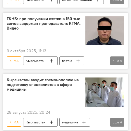
задержание
проректор
видео
ГКНБ: при получении взятки в 150 тыс
сомов задержан преподаватель КГМА.
Видео
9 октября 2025, 11:13
КГМА
Кыргызстан
взятка
Еще
4
преподаватель
задержание
ГКНБ
фото
Кыргызстан вводит госмонополию на
подготовку специалистов в сфере
медицины
28 августа 2025, 20:24
КГМА
Кыргызстан
медицина
Еще
4
специалист
подготовка
указ