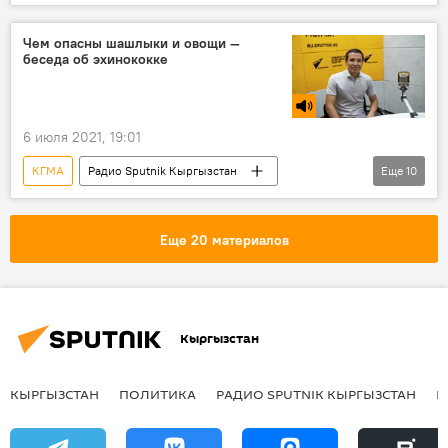
Кыргызстан
Коронавирус - 2020
Адинай Мырзабекова
бюст
Чем опасны шашлыки и овощи —
беседа об эхинококке
Коронавирус в Кыргызстане
6 июля 2021, 19:01
КГМА
Радио Sputnik Кыргызстан
Еще
10
Особый акцент
заражение
печень
угроза
дети
Еще 20 материалов
шашлык
мясо
эхинококкоз
Общество
Кыргызстан
Кыргызстан
КЫРГЫЗСТАН
ПОЛИТИКА
РАДИО SPUTNIK КЫРГЫЗСТАН
Р