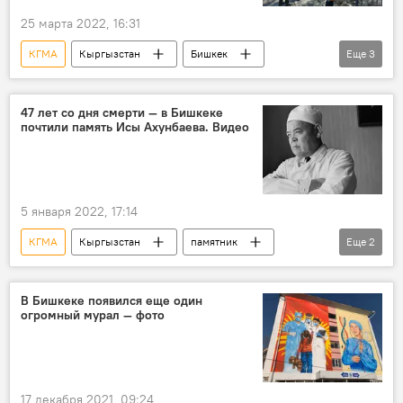
25 марта 2022, 16:31
КГМА
Кыргызстан
Бишкек
Еще
3
мэрия
забор
демонтаж
47 лет со дня смерти — в Бишкеке
почтили память Исы Ахунбаева. Видео
5 января 2022, 17:14
КГМА
Кыргызстан
памятник
Еще
2
митинг-реквием
Иса Ахунбаев
В Бишкеке появился еще один
огромный мурал — фото
17 декабря 2021, 09:24