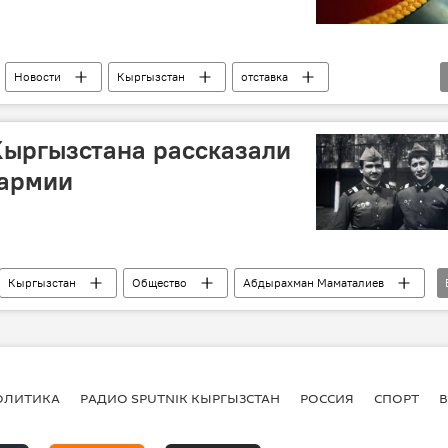
Новости
Кыргызстан
отставка
Кыргызстана рассказали
 армии
Кыргызстан
Общество
Абдырахман Маматалиев
екшенкулов
Авланбек Джумабаев
йдулла Нышанов
День защитника Отечества
ОЛИТИКА
РАДИО SPUTNIK КЫРГЫЗСТАН
РОССИЯ
СПОРТ