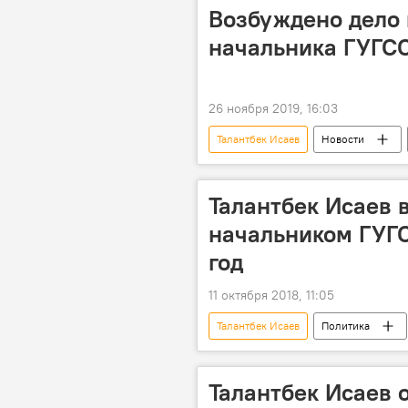
Возбуждено дело 
начальника ГУГС
26 ноября 2019, 16:03
Талантбек Исаев
Новости
ГКНБ
Талантбек Исаев 
начальником ГУГС
год
11 октября 2018, 11:05
Талантбек Исаев
Политика
Кадровые перестановки в Кыргызста
премьер-министр
начальни
Талантбек Исаев 