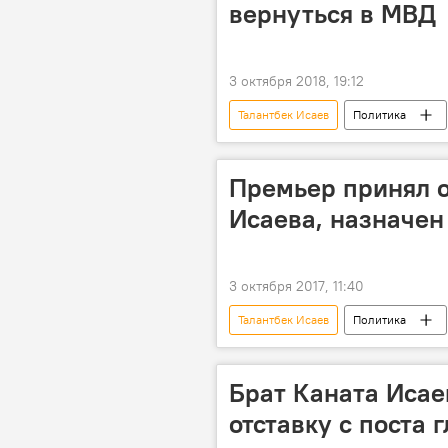
вернуться в МВД
3 октября 2018, 19:12
Талантбек Исаев
Политика
Премьер принял о
Исаева, назначен
3 октября 2017, 11:40
Талантбек Исаев
Политика
правительство
Кадровые пе
Брат Каната Исае
отставку с поста