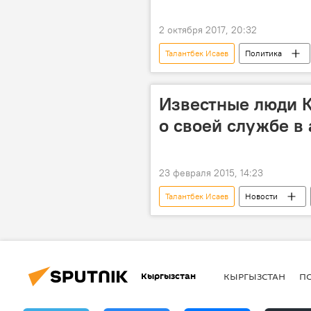
2 октября 2017, 20:32
Талантбек Исаев
Политика
Канат Исаев
Известные люди 
о своей службе в
23 февраля 2015, 14:23
Талантбек Исаев
Новости
Токон Мамытов
Аликбек Дж
Гульбара Мамбетакунова
Са
Кыргызстан
КЫРГЫЗСТАН
П