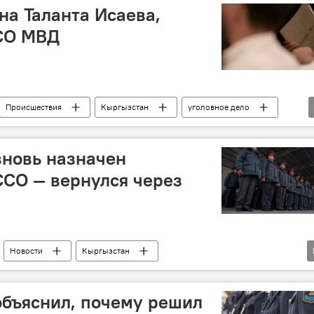
на Таланта Исаева,
СО МВД
Происшествия
Кыргызстан
уголовное дело
вновь назначен
СО — вернулся через
Новости
Кыргызстан
не
МВД
ГУГССО
назначение
ки
распоряжение
объяснил, почему решил