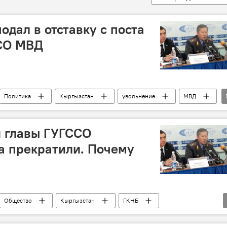
одал в отставку с поста
СО МВД
Политика
Кыргызстан
увольнение
МВД
овки в Кыргызстане
и главы ГУГССО
а прекратили. Почему
Общество
Кыргызстан
ГКНБ