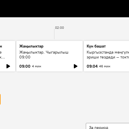
02:00
н
Жаңылыктар
Күн башат
е
Жаңылыктар. Чыгарылыш
Кыргызстанда мөңгүл
х
09:00
эриши тездеди — токт
мүмкүн эмеспи?
09:00
09:04
4 мин
46 мин
За период