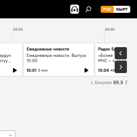
РУС
КЫРГ
03:00
04:00
Ежедневные новости
Радио Sputnik Кыр
өрдүн
Ежедневные новости. Выпуск
«Более 1200 сёл в 
отуу
10:00
МЧС — о климате, 
системе оповещен
10:01
10:04
3 мин
49 мин
населения
г. Бишкек
89.3