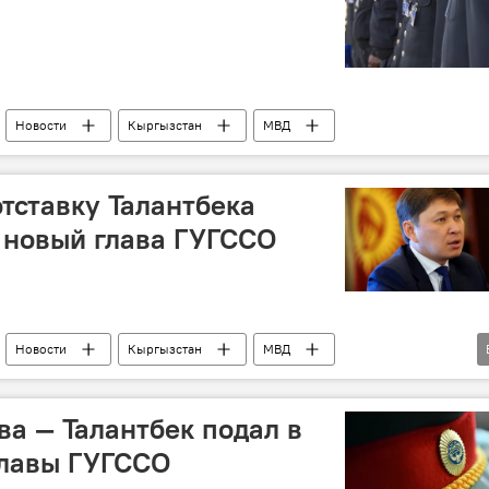
Новости
Кыргызстан
МВД
тставку Талантбека
 новый глава ГУГССО
Новости
Кыргызстан
МВД
рестановки в Кыргызстане
Канат Исаев
ва — Талантбек подал в
 главы ГУГССО