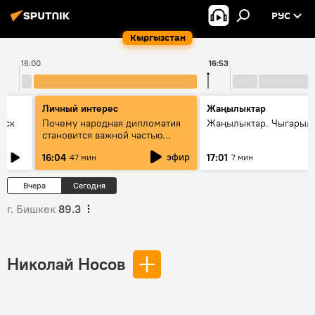
РУС
Кыргызстан
16:00
16:53
Личный интерес
Жаңылыктар
уск
Почему народная дипломатия
Жаңылыктар. Чыгарыл
становится важной частью
международного
эфир
16:04
17:01
47 мин
7 мин
сотрудничества
Вчера
Сегодня
г. Бишкек
89.3
Николай Носов