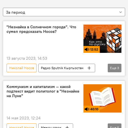
За период
"Незнайка в Солнечном городе". Что
сумел предсказать Носов?
12:52
13 августа 2023, 14:53
Николай Носов
Радио Sputnik Кыргызстан
Еще
3
литература
Незнайка
Подкасты РИА Новости
Коммунизм и капитализм — какой
подтекст видит политолог в "Незнайке
на Луне"
40:10
14 мая 2023, 12:24
Николай Носов
Между строк
Еще
5