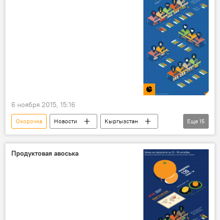
6 ноября 2015, 15:16
Окорочка
Новости
Кыргызстан
Еще
15
Инфографика
Продуктовая авоська
Бишкек
Джалал-Абад
Огурцы
Продуктовая авоська
Морковь
Помидоры
Баранина
Говядина
яйца
Молоко
растительное масло
базар
рынок
магазин