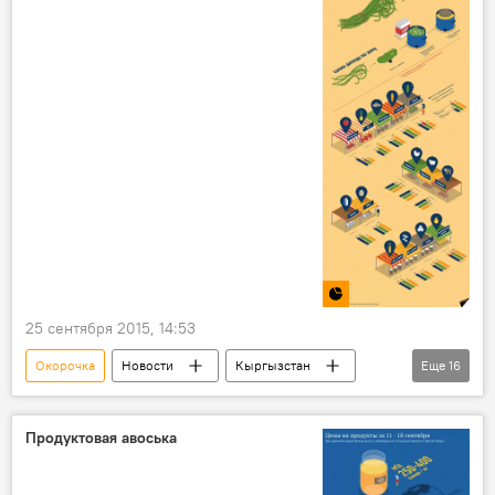
Баранина
растительное масло
Молоко
яйца
базар
магазин
рынок
25 сентября 2015, 14:53
Окорочка
Новости
Кыргызстан
Еще
16
Инфографика
Общество
Продуктовая авоська
Бишкек
Продуктовая авоська
Талас
Помидоры
Баранина