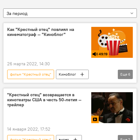
За период
Как "Крестный отец" повлиял на
кинематограф — "Киноблог"
49:19
26 марта 2022, 14:30
фильм "Крестный отец"
Киноблог
Еще
6
Сицилия
мафия
В мире
роль
кинематограф
Марио Пьюзо
"Крестный отец" возвращается в
кинотеатры США в честь 50-летия —
трейлер
14 января 2022, 17:52
фильм "Крестный отец"
видео
Еще
2