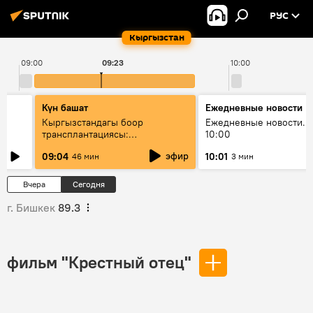
РУС
Кыргызстан
09:00
09:23
10:00
Күн башат
Ежедневные новости
Кыргызстандагы боор
Ежедневные новости. 
трансплантациясы:
10:00
жетишкендиктер жана өнүгүү
эфир
09:04
10:01
46 мин
3 мин
келечеги
Вчера
Сегодня
г. Бишкек
89.3
фильм "Крестный отец"