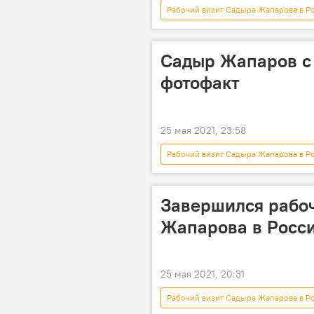
Рабочий визит Садыра Жапарова в Р
Кыргызстан
Россия
иссык-кульский корень
Алы
Садыр Жапаров с
Смертельно опасным иссык-кульским
фотофакт
25 мая 2021, 23:58
Рабочий визит Садыра Жапарова в Р
Общество
Садыр Жапаров
Завершился рабо
Жапарова в Росс
25 мая 2021, 20:31
Рабочий визит Садыра Жапарова в Р