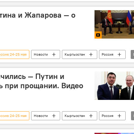
Владимир Путин
переговоры
Россия
тина и Жапарова — о
оссию 24-25 мая
Новости
Кыргызстан
Россия
идео
Мультимедиа
Садыр Жапаров
Сочи
переговоры
чились — Путин и
ь при прощании. Видео
оссию 24-25 мая
Новости
Кыргызстан
Россия
очи
Владимир Путин
Садыр Жапаров