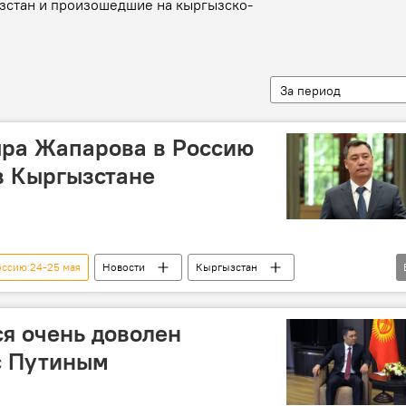
ызстан и произошедшие на кыргызско-
За период
ыра Жапарова в Россию
в Кыргызстане
оссию 24-25 мая
Новости
Кыргызстан
В мире
Николай Удовиченко
посол
визит
ся очень доволен
с Путиным