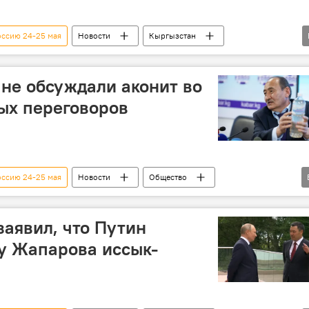
оссию 24-25 мая
Новости
Кыргызстан
В мире
Садыр Жапаров
Владимир Путин
ики
не обсуждали аконит во
ых переговоров
оссию 24-25 мая
Новости
Общество
асным иссык-кульским корнем хотят лечить COVID в КР
Путин
иссык-кульский корень
заявил, что Путин
у Жапарова иссык-