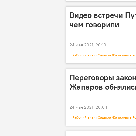
Политика
Садыр Жапаров
Видео встречи Пу
чем говорили
24 мая 2021, 20:10
Рабочий визит Садыра Жапарова в Р
В мире
Политика
в
Владимир Путин
встреча
Переговоры закон
Жапаров обнялис
24 мая 2021, 20:04
Рабочий визит Садыра Жапарова в Р
В мире
Политика
С
прощание
переговоры