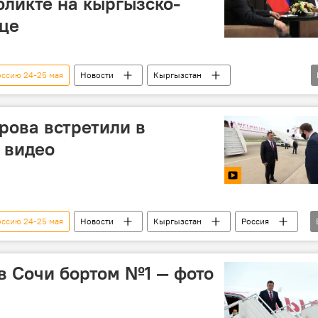
фликте на кыргызско-
це
оссию 24-25 мая
Новости
Кыргызстан
В мире
Владимир Путин
Садыр Жапаров
Конфликт на границе с Таджикистаном
ова встретили в
 видео
оссию 24-25 мая
Новости
Кыргызстан
Россия
тимедиа
Садыр Жапаров
Сочи
 Сочи бортом №1 — фото