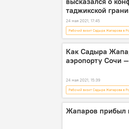
высказался о кон
таджикской грани
24 мая 2021, 17:45
Рабочий визит Садыра Жапарова в Р
Политика
Россия
конфликт
граница
Как Садыра Жапар
аэропорту Сочи —
24 мая 2021, 15:39
Рабочий визит Садыра Жапарова в Р
В мире
видео
Муль
Жапаров прибыл в