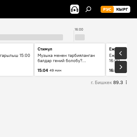
РУС
КЫРГ
16:00
Стимул
Ежедневные 
гарылыш 15:00
Музыка менен тарбияланган
Ежедневные н
балдар гений болобу?
16:00
Кыргыздын жашоосунда
15:04
16:01
49 мин
6 мин
музыканын орду
г. Бишкек
89.3