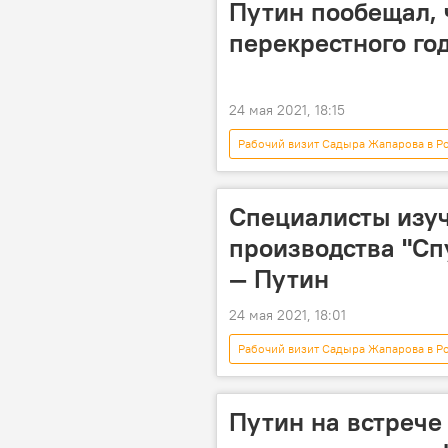
Путин пообещал, 
перекрестного го
24 мая 2021, 18:15
Рабочий визит Садыра Жапарова в Р
В мире
Общество
Перекрестный год Кыргызстана и Ро
Специалисты изу
производства "Сп
— Путин
24 мая 2021, 18:01
Рабочий визит Садыра Жапарова в Р
Коронавирус - 2020
Россия
Владимир Путин
вакцина
Путин на встреч