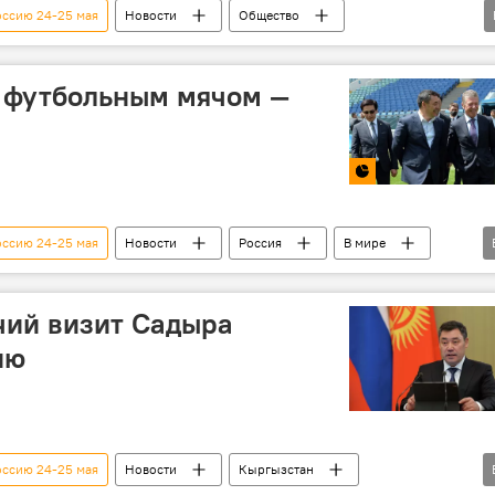
оссию 24-25 мая
Новости
Общество
В мире
Садыр Жапаров
Владимир Путин
мкадыр Бейшеналиев
 футбольным мячом —
 корнем хотят лечить COVID в КР
оссию 24-25 мая
Новости
Россия
В мире
Сочи
стадион
мяч
Кыргызстан
чий визит Садыра
ию
оссию 24-25 мая
Новости
Кыргызстан