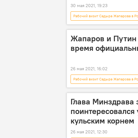
30 мая 2021, 19:23
Рабочий визит Садыра Жапарова в Р
Политика
Россия
визит
итоги
союзн
Жапаров и Путин 
время официальн
26 мая 2021, 16:02
Рабочий визит Садыра Жапарова в Р
Кыргызстан
Смертельно оп
Садыр Жапаров
Владимир 
Глава Минздрава 
Алымкадыр Бейшеналиев
поинтересовался 
кульским корнем
26 мая 2021, 12:30