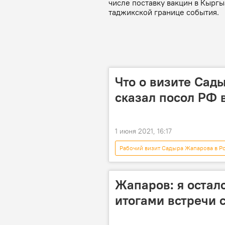
числе поставку вакцин в Кырг
таджикской границе события.
Что о визите Сад
сказал посол РФ 
1 июня 2021, 16:17
Рабочий визит Садыра Жапарова в Р
Политика
Россия
президент
Жапаров: я остал
итогами встречи 