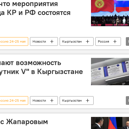
что мероприятия
да КР и РФ состоятся
оссию 24-25 мая
Новости
Кыргызстан
Россия
Владимир Путин
Садыр Жапаров
перекрестный год
ссии
чают возможность
утник V" в Кыргызстане
оссию 24-25 мая
Новости
Кыргызстан
В мире
Вакцина "Спутник V"
Политика
Спутник V
производство
е с Жапаровым