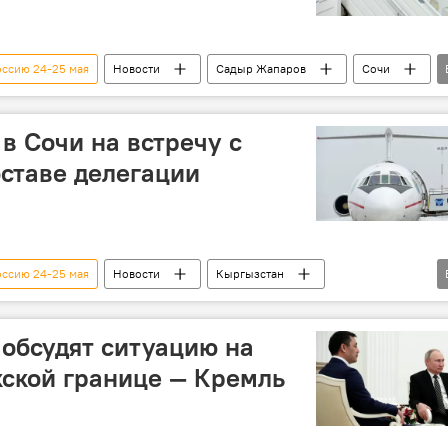
оссию 24-25 мая
Новости
Садыр Жапаров
Сочи
Россия
В мире
Политика
в Сочи на встречу с
оставе делегации
оссию 24-25 мая
Новости
Кыргызстан
визит
делегация
Владимир Путин
обсудят ситуацию на
ской границе — Кремль