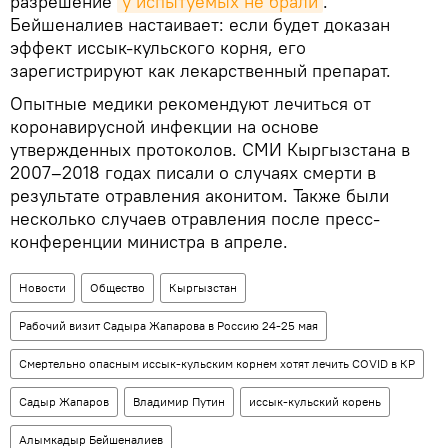
разрешение
у испытуемых не брали
.
Бейшеналиев настаивает: если будет доказан
эффект иссык-кульского корня, его
зарегистрируют как лекарственный препарат.
Опытные медики рекомендуют лечиться от
коронавирусной инфекции на основе
утвержденных протоколов. СМИ Кыргызстана в
2007–2018 годах писали о случаях смерти в
результате отравления аконитом. Также были
несколько случаев отравления после пресс-
конференции министра в апреле.
Новости
Общество
Кыргызстан
Рабочий визит Садыра Жапарова в Россию 24-25 мая
Смертельно опасным иссык-кульским корнем хотят лечить COVID в КР
Садыр Жапаров
Владимир Путин
иссык-кульский корень
Алымкадыр Бейшеналиев