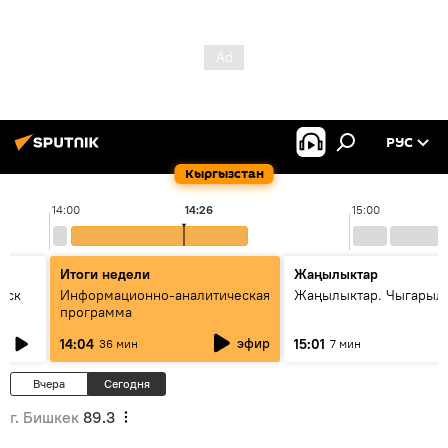
РУС
Кыргызстан
14:00
14:26
15:00
Итоги недели
Жаңылыктар
уск
Информационно-аналитическая
Жаңылыктар. Чыгарыл
программа
эфир
14:04
15:01
36 мин
7 мин
Вчера
Сегодня
г. Бишкек
89.3