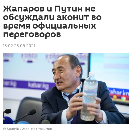
Жапаров и Путин не
обсуждали аконит во
время официальных
переговоров
16:02 26.05.2021
©
Sputnik / Жоомарт Ураимов