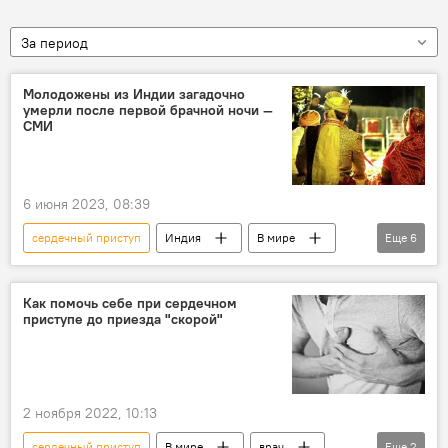
За период
Молодожены из Индии загадочно
умерли после первой брачной ночи —
СМИ
6 июня 2023, 08:39
сердечный приступ
Индия
В мире
Еще
6
Происшествия
гибель
супруги
молодожены
смерть
полиция
Как помочь себе при сердечном
приступе до приезда "скорой"
2 ноября 2022, 10:13
сердечный приступ
В мире
врач
Еще
2