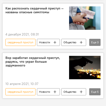
Как распознать сердечный приступ —
названы опасные симптомы
4 декабря 2021, 08:31
сердечный приступ
Новости
Общество
Еще
3
приступ
симптомы
кардиолог
Вор заработал сердечный приступ,
радуясь, что украл больше
задуманного
10 апреля 2021, 10:37
сердечный приступ
Новости
Общество
Еще
5
В мире
Происшествия
Индия
вор
ограбление