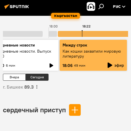
РУС
Кыргызстан
18:00
18:22
едневные новости
Между строк
едневные новости. Выпуск
Как кошки захватили мировую
:00
литературу
эфир
:00
18:06
6 мин
49 мин
Вчера
Сегодня
г. Бишкек
89.3
сердечный приступ