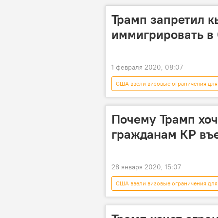
ограничение
въезд
Трамп запретил 
иммигрировать в
1 февраля 2020, 08:07
США ввели визовые ограничения для
Кыргызстан
миграция
запрет
Почему Трамп хоч
гражданам КР въ
28 января 2020, 15:07
США ввели визовые ограничения для
Радио Sputnik Кыргызстан
Кыргызстан