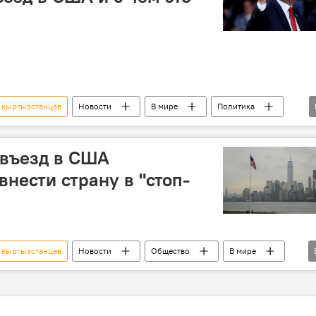
 кыргызстанцев
Новости
В мире
Политика
езд
запрет
указ
Дональд Трамп
 въезд в США
нести страну в "стоп-
 кыргызстанцев
Новости
Общество
В мире
аничение
въезд
миграция
Кыргызстан