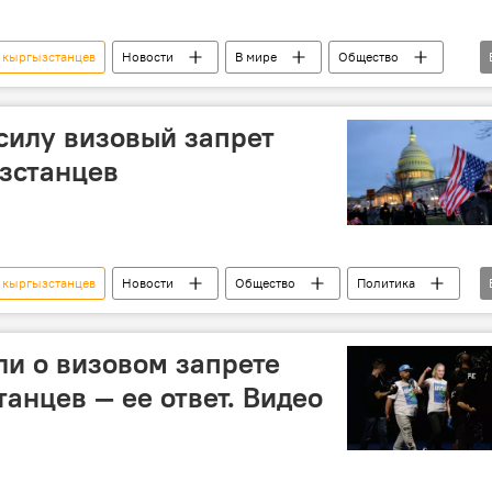
 кыргызстанцев
Новости
В мире
Общество
запрет
продление
грин-карт
 силу визовый запрет
зстанцев
 кыргызстанцев
Новости
Общество
Политика
ение
Кыргызстан
миграция
и о визовом запрете
анцев — ее ответ. Видео