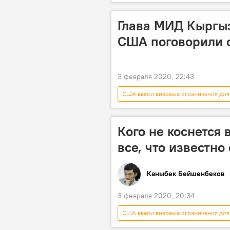
миграция
Кыргызстан
Глава МИД Кыргыз
США поговорили о
3 февраля 2020, 22:43
США ввели визовые ограничения для
Политика
миграция
виза
запрет
Кого не коснется
все, что известно
Каныбек Бейшенбеков
3 февраля 2020, 20:34
США ввели визовые ограничения для
миграция
В мире
П