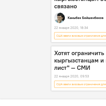
связано
Каныбек Бейшенбеков
22 января 2020, 18:34
США ввели визовые ограничения для
миграция
США
въ
Кыргызстан
Хотят ограничить
кыргызстанцам и в
лист" — СМИ
22 января 2020, 09:53
США ввели визовые ограничения для
США
Беларусь
огр