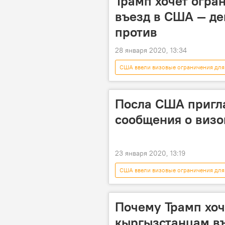
Трамп хочет огра
въезд в США — д
против
28 января 2020, 13:34
США ввели визовые ограничения для
Общество
США
До
Посла США пригл
сообщения о визо
23 января 2020, 13:19
США ввели визовые ограничения для
Политика
США
Чы
виза
Почему Трамп хоч
кыргызстанцам въ