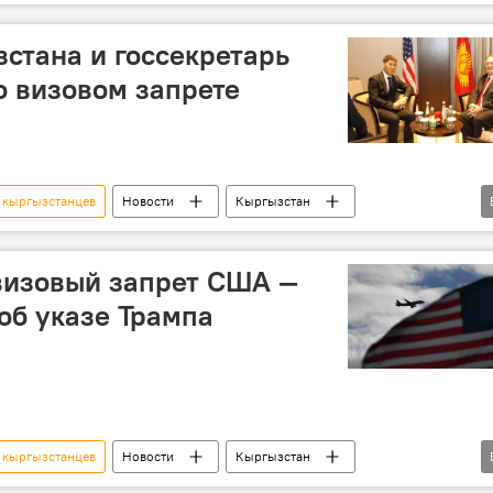
США
виза
ограничение
стана и госсекретарь
 визовом запрете
 кыргызстанцев
Новости
Кыргызстан
США
Чынгыз Айдарбеков
Майк Помпео
 визовый запрет США —
 об указе Трампа
 кыргызстанцев
Новости
Кыргызстан
олитика
США
Дональд Трамп