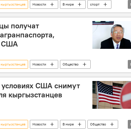
 кыргызстанцев
Новости
В мире
спорт
Валентина Шевченко
UFC
виза
США
цы получат
агранпаспорта,
у США
 кыргызстанцев
Новости
Общество
паспорт
ГРС
х условиях США снимут
ля кыргызстанцев
 кыргызстанцев
Новости
В мире
Общество