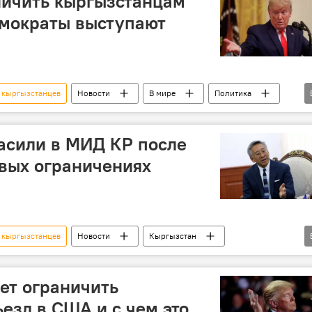
ничить кыргызстанцам
емократы выступают
 кыргызстанцев
Новости
В мире
Политика
нальд Трамп
конгресс
ограничение
въезд
асили в МИД КР после
вых ограничениях
 кыргызстанцев
Новости
Кыргызстан
нгыз Айдарбеков
Дональд Лу
МИД
въезд
ет ограничить
езд в США и с чем это