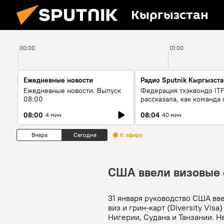
Кыргызстан
00:00
01:00
Ежедневные новости
Радио Sputnik Кыргызста
Ежедневные новости. Выпуск
Федерация тхэквондо IT
08:00
рассказала, как команда 
жертвой мошенников
08:00
08:04
4 мин
40 мин
Вчера
Сегодня
К эфиру
США ввели визовые 
31 января руководство США вв
виз и грин-карт (Diversity Vi
Нигерии, Судана и Танзании. 