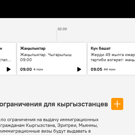
02:00
н
Жаңылыктар
Күн башат
F
Жаңылыктар. Чыгарылыш
Жерди 49 жылга ижар
стала
09:00
тартиби өзгөрөт: жаңы
эмнени көздөйт?
09:00
09:05
4 мин
44 мин
ограничения для кыргызстанцев
ело ограничения на выдачу иммиграционных
sa) гражданам Кыргызстана, Эритреи, Мьянмы,
Неиммиграционные визы будут выдавать в