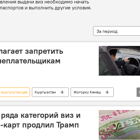
вления выдачи виз необходимо начать
паспортов и выполнить другие условия.
За период
агает запретить
 неплательщикам
 кыргызстанцев
Кыргызстан
Жогорку Кенеш
аев
водительские права
задолженность
 ряда категорий виз и
-карт продлил Трамп