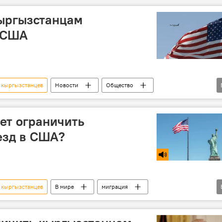
кыргызстанцам
 США
 кыргызстанцев
Новости
Общество
В мире
США
Дональд Трамп
паспорт
ет ограничить
езд в США?
 кыргызстанцев
В мире
миграция
Тема дня
США
виза
ограничение