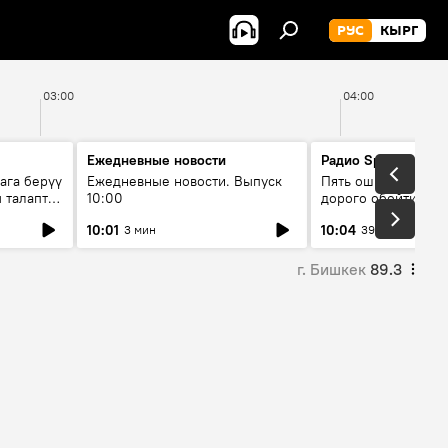
РУС
КЫРГ
03:00
04:00
Ежедневные новости
Радио Sputnik Кыр
ага берүү
Ежедневные новости. Выпуск
Пять ошибок котор
 талаптар
10:00
дорого обойтись п
жилья
10:01
10:04
3 мин
39 мин
г. Бишкек
89.3