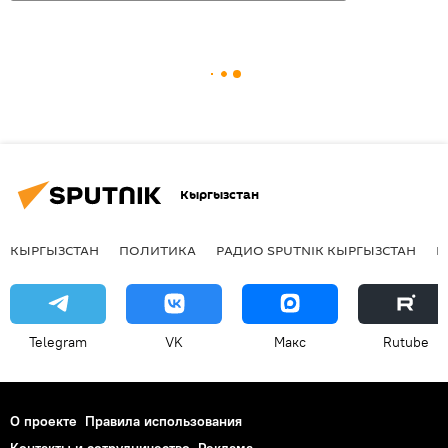
Кыргызстан
КЫРГЫЗСТАН
ПОЛИТИКА
РАДИО SPUTNIK КЫРГЫЗСТАН
Р
Telegram
VK
Макс
Rutube
О проекте
Правила использования
Контакты и сотрудничество
Реклама