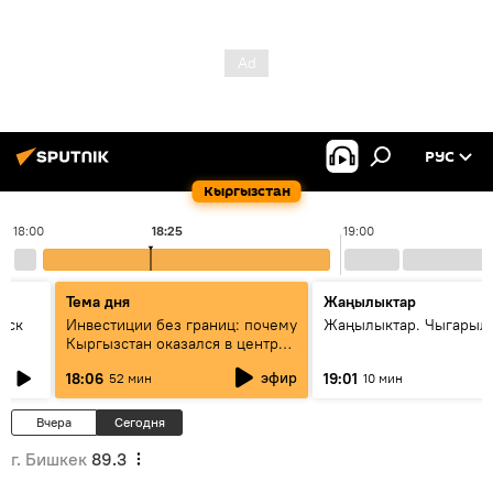
РУС
Кыргызстан
18:00
18:25
19:00
Тема дня
Жаңылыктар
уск
Инвестиции без границ: почему
Жаңылыктар. Чыгарыл
Кыргызстан оказался в центре
внимания бизнеса
эфир
18:06
19:01
52 мин
10 мин
Вчера
Сегодня
г. Бишкек
89.3