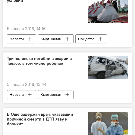
условий
Конфликт Ирана и Саудовской Аравии из-за массовой казни
5 января 2016, 14:16
Новости
Кыргызстан
Общество
ДУМК
ислам
традиции
свадьба
мусульмане
обычаи
Три человека погибли в аварии в
Таласе, в том числе ребенок
5 января 2016, 13:44
Новости
Кыргызстан
Происшествия
дети
ДТП
гибель
пожилые люди
В Оше задержан врач, указавший
причиной смерти в ДТП язву и
бронхит