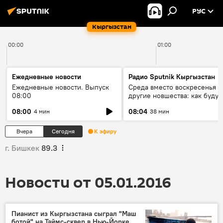
РУС
Кыргызстан
00:00
01:00
Ежедневные новости
Радио Sputnik Кыргызстан
Ежедневные новости. Выпуск
Среда вместо воскресенья и
08:00
другие новшества: как будут
проходить выборы в КР?
08:00
08:04
4 мин
38 мин
Вчера
Сегодня
К эфиру
г. Бишкек
89.3
Новости от 05.01.2016
Пианист из Кыргызстана сыграл "Маш
ботой" на Таймс-сквер в Нью-Йорке