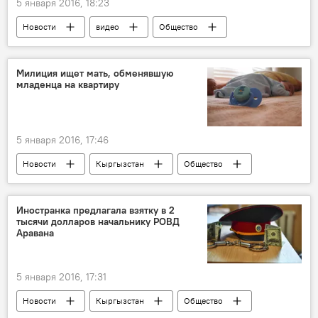
5 января 2016, 18:23
Новости
видео
Общество
Бишкек
животные
зоопарк
клетка
звери
WhatsApp-канал
Милиция ищет мать, обменявшую
младенца на квартиру
5 января 2016, 17:46
Новости
Кыргызстан
Общество
ребенок
квартира
обмен
Иностранка предлагала взятку в 2
тысячи долларов начальнику РОВД
Аравана
5 января 2016, 17:31
Новости
Кыргызстан
Общество