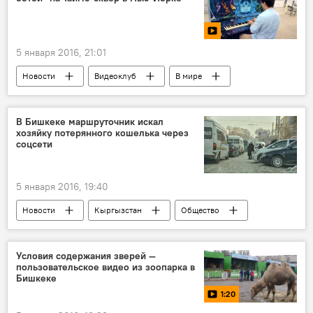
5 января 2016, 21:01
Новости
Видеоклуб
В мире
США
Нью-Йорк
Азамат Сыдыков
мелодия
В Бишкеке маршруточник искал
хозяйку потерянного кошелька через
соцсети
5 января 2016, 19:40
Новости
Кыргызстан
Общество
находка
маршрутка
потеря
кошелек
Условия содержания зверей —
пользовательское видео из зоопарка в
Бишкеке
1:20