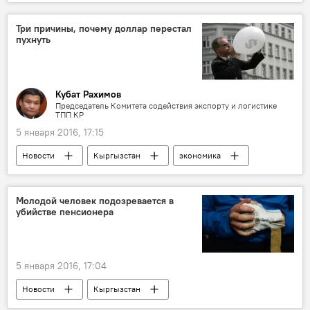
Араванский район
РОВД
задержание
взятка
начальники
Три причины, почему доллар перестал
пухнуть
Кубат Рахимов
Председатель Комитета содействия экспорту и логистике
ТПП КР
5 января 2016, 17:15
Новости
Кыргызстан
экономика
Колумнисты
Национальный банк
валюта
банк
рынок
Молодой человек подозревается в
убийстве пенсионера
доллар
Обменное бюро
5 января 2016, 17:04
Новости
Кыргызстан
Происшествия
Бишкек
вокзал