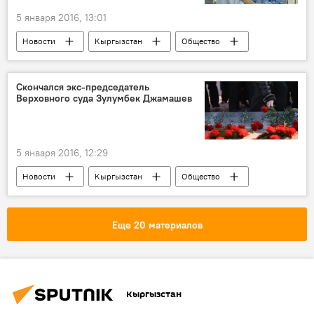
5 января 2016, 13:01
Новости
Кыргызстан
Общество
ДТП
люди
гибель
врач
подлог
Скончался экс-председатель
Верховного суда Зулумбек Джамашев
5 января 2016, 12:29
Новости
Кыргызстан
Общество
Зулумбек Джамашев
кончина
соболезнование
Еще 20 материалов
Кыргызстан