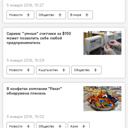
5 января 2016, 15:27
Новости
Общество
В мире
Дмитрий Менделеев
таблица Менделеева
Сариев: "умные" счетчики за $150
может позволить себе любой
предприниматель
5 января 2016, 15:09
Новости
Кыргызстан
Общество
электроэнергия
премьер
счетчики
Мнение
цена
В конфетах компании "Рахат"
обнаружена плесень
5 января 2016, 15:02
Новости
Общество
Азия