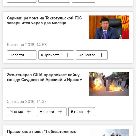
Казахстан
нарушения
наказание
экспертиза
конфеты
Сариев: ремонт на Токтогульской ГЭС
завершится через два месяца
5 января 2016, 14:53
Новости
Кыргызстан
Общество
премьер
ремонт
заявление
срок
Токтогульская ГЭС
Экс-генерал США предрекает войну
между Саудовской Аравией и Ираном
5 января 2016, 14:37
Мнение
Новости
В мире
Саудовская Аравия
Иран
конфликт
война
прогноз
Правильное нике: 11 обязательных