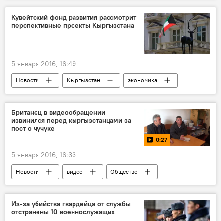
Пенсионер
убийство
Кувейтский фонд развития рассмотрит
перспективные проекты Кыргызстана
подозреваемый
5 января 2016, 16:49
Новости
Кыргызстан
экономика
Кувейт
строительство
проекты
фонд
Британец в видеообращении
извинился перед кыргызстанцами за
пост о чучуке
0:27
5 января 2016, 16:33
Новости
видео
Общество
Майкл Макфит
Кумтор
извинения
чучук
Из-за убийства гвардейца от службы
отстранены 10 военнослужащих
Скандал с высказыванием иностранца о конской колбасе — чучуке