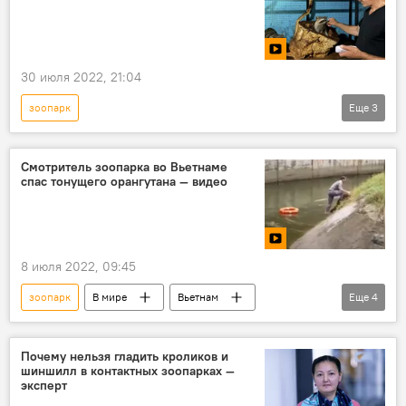
30 июля 2022, 21:04
зоопарк
Еще
3
Спецоперация России по защите Донбасса
видео
Мариуполь
Смотритель зоопарка во Вьетнаме
спас тонущего орангутана — видео
8 июля 2022, 09:45
зоопарк
В мире
Вьетнам
Еще
4
сотрудник
орангутанг
спасение
видео
Почему нельзя гладить кроликов и
шиншилл в контактных зоопарках —
эксперт