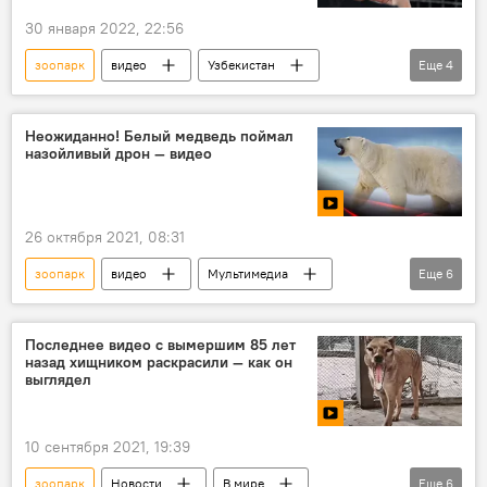
30 января 2022, 22:56
зоопарк
видео
Узбекистан
Еще
4
дочь
мать
медведь
Происшествия
Азия
Неожиданно! Белый медведь поймал
назойливый дрон — видео
26 октября 2021, 08:31
зоопарк
видео
Мультимедиа
Еще
6
В мире
Новости
Якутск
дрон
медведица
Последнее видео с вымершим 85 лет
назад хищником раскрасили — как он
Интересное из мира животных
выглядел
10 сентября 2021, 19:39
зоопарк
Новости
В мире
Еще
6