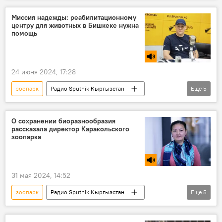
Ранение
Миссия надежды: реабилитационному
центру для животных в Бишкеке нужна
помощь
24 июня 2024, 17:28
зоопарк
Радио Sputnik Кыргызстан
Еще
5
Кыргызстан
Бишкек
животные
реабилитация
помощь
О сохранении биоразнообразия
рассказала директор Каракольского
зоопарка
31 мая 2024, 14:52
зоопарк
Радио Sputnik Кыргызстан
Еще
5
Кыргызстан
Каракол
животные
сохранение
Салтанат Сеитова