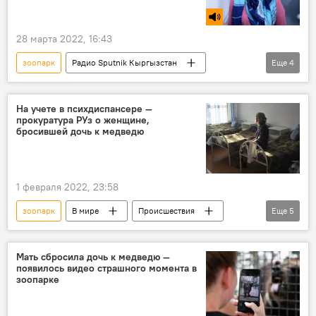
28 марта 2022, 16:43
зоопарк
Радио Sputnik Кыргызстан
Еще
4
кролик
экзотика
животные
Кыргызстан
На учете в психдиспансере —
прокуратура РУз о женщине,
бросившей дочь к медведю
1 февраля 2022, 23:58
зоопарк
В мире
Происшествия
Еще
5
Генеральная прокуратура
Узбекистан
Ташкент
девочка
медведь
Мать сбросила дочь к медведю —
появилось видео страшного момента в
зоопарке