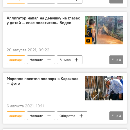
Общество
видео
Мультимедиа
Австралия
архив
Аллигатор напал на девушку на глазах
у детей — спас посетитель. Видео
Интересное из мира животных
20 августа 2021, 09:22
зоопарк
Новости
В мире
Еще
8
Происшествия
видео
Мультимедиа
США
аллигатор
Марипов посетил зоопарк в Караколе
— фото
нападение
посетитель
помощь
6 августа 2021, 19:11
зоопарк
Новости
Общество
Еще
3
Кыргызстан
Каракол