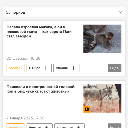
За период
Напала взрослая макака, а он к
плюшевой маме — как сирота Панч
стал звездой
20 февраля, 10:26
зоопарк
В мире
Япония
Еще
6
обезьяна
сироты
игрушки
звезда
интернет
животные
Привезли с простреленной головой.
Как в Бишкеке спасают животных
7 января 2025, 17:08
зоопарк
Бишкек
животные
Еще
3