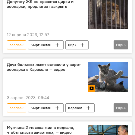
Депутату ЖК не нравятся цирки и
зоопарки, предлагает закрыть
12 апреля 2023, 12:57
зоопарк
Кыргызстан
цирк
Еще
6
закрытие
Жанар Акаев
животные
свобода
предложение
Двух больных львят оставили у ворот
зоопарка в Караколе — видео
Новости Киргизии
3 апреля 2023, 09:44
зоопарк
Кыргызстан
Каракол
Еще
4
львенок
болезнь
видео
Общественный фонд "Бугу-Эне"
Мужчина 2 месяца жил в подвале,
чтобы спасти животных, — видео