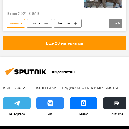
Интересное из мира животных
9 мая 2021, 09:19
зоопарк
В мире
Новости
Еще
5
Общество
Нью-Йорк
слон
суд
иск
Еще 20 материалов
Кыргызстан
КЫРГЫЗСТАН
ПОЛИТИКА
РАДИО SPUTNIK КЫРГЫЗСТАН
Р
Telegram
VK
Макс
Rutube