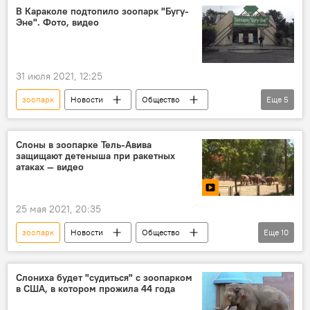
Улукбек Марипов
В Караколе подтопило зоопарк "Бугу-
Эне". Фото, видео
31 июля 2021, 12:25
зоопарк
Новости
Общество
Еще
5
Кыргызстан
Происшествия
Каракол
Салтанат Сеитова
Слоны в зоопарке Тель-Авива
защищают детеныша при ракетных
подтопление
атаках — видео
25 мая 2021, 20:35
зоопарк
Новости
Общество
Еще
10
В мире
видео
Мультимедиа
Видеоклуб
Израиль
слон
Слониха будет "судиться" с зоопарком
в США, в котором прожила 44 года
защита
ракета
атака