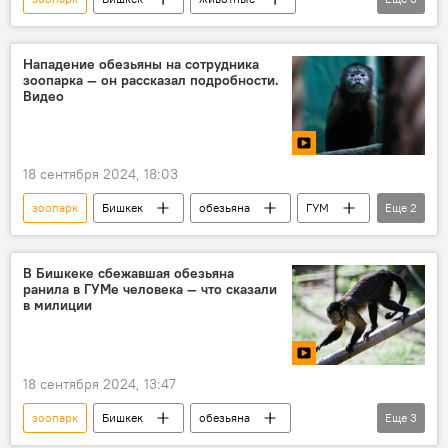
помощь
интервью
видео
Нападение обезьяны на сотрудника
зоопарка — он рассказал подробности.
Видео
18 сентября 2024, 18:03
зоопарк
Бишкек
обезьяна
ГУМ
Еще
2
животные
нападение
В Бишкеке сбежавшая обезьяна
ранила в ГУМе человека — что сказали
в милиции
18 сентября 2024, 13:47
зоопарк
Бишкек
обезьяна
Еще
3
торговый центр
нападение