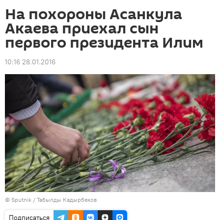
На похороны Асанкула
Акаева приехал сын
первого президента Илим
10:16 28.01.2016
©
Sputnik / Табылды Кадырбеков
Подписаться