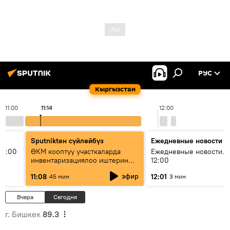
РУС
Кыргызстан
11:00
11:14
12:00
Sputnikteн сүйлөйбүз
Ежедневные новости
11:00
ӨКМ кооптуу участкаларда
Ежедневные новости. 
инвентаризациялоо иштерин
12:00
жүргүзүүдө — иш кайсы этапта?
эфир
11:08
12:01
45 мин
3 мин
Вчера
Сегодня
г. Бишкек
89.3