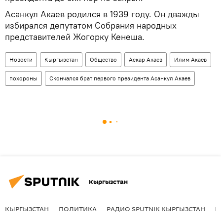
Асанкул Акаев родился в 1939 году. Он дважды
избирался депутатом Собрания народных
представителей Жогорку Кенеша.
Новости
Кыргызстан
Общество
Аскар Акаев
Илим Акаев
похороны
Скончался брат первого президента Асанкул Акаев
Кыргызстан
КЫРГЫЗСТАН
ПОЛИТИКА
РАДИО SPUTNIK КЫРГЫЗСТАН
Р