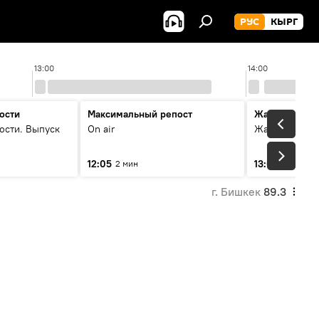
РУС
КЫРГ
13:00
14:00
ости
Максимальный репост
Жаңылыктар
ости. Выпуск
On air
Жаңылыктар.
12:05
13:01
2 мин
3 мин
г. Бишкек
89.3