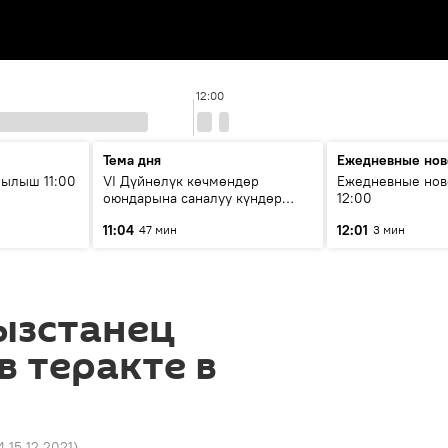
12:00
Тема дня
Ежедневные нов
ылыш 11:00
VI Дүйнөлүк көчмөндөр
Ежедневные нов
оюндарына саналуу күндөр
12:00
калды: даярдык иштери кайсы
11:04
12:01
47 мин
3 мин
этапка жетти?
ызстанец
в теракте в
4 15.12.2021
)