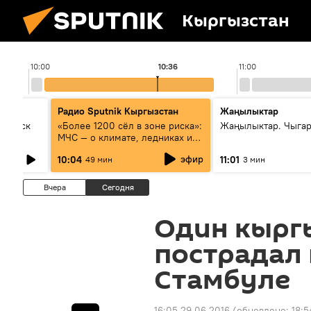
Кыргызстан
10:00
10:36
11:00
Радио Sputnik Кыргызстан
Жаңылыктар
Выпуск
«Более 1200 сёл в зоне риска»:
Жаңылыктар. Чыгар
МЧС — о климате, ледниках и
системе оповещения
эфир
10:04
11:01
49 мин
3 мин
населения
Вчера
Сегодня
Один кырг
пострадал 
Стамбуле
16:05 29.06.2016
(обновлено:
18:5