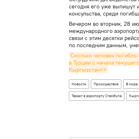
сегодня его уже выпишут 
консульства, среди погибш
Вечером во вторник, 28 ию
международного аэропорта
связи с этим десятки рейс
по последним данным, унес
Сколько человек погибло 
в Турции с начала текущего
Кыргызстан>>
Новости
Происшествия
В мире
Теракт в аэропорту Стамбула
Кырг