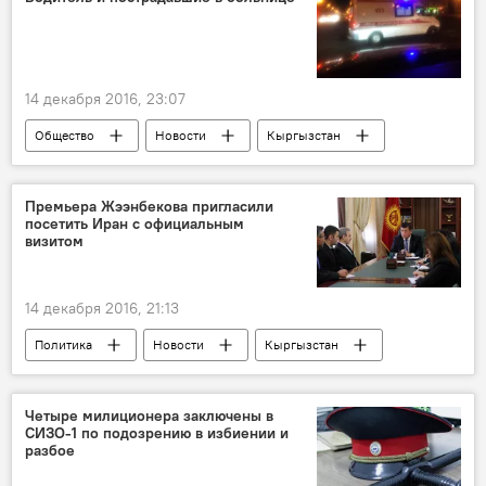
14 декабря 2016, 23:07
Общество
Новости
Кыргызстан
Происшествия
Бишкек
Управление патрульной милиции (УПМ)
Премьера Жээнбекова пригласили
посетить Иран с официальным
ДТП
визитом
14 декабря 2016, 21:13
Политика
Новости
Кыргызстан
Иран
Сооронбай Жээнбеков
встреча
сотрудничество
Четыре милиционера заключены в
СИЗО-1 по подозрению в избиении и
Официальный визит
приглашение
разбое