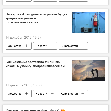
Бишкек
Мэрия города Бишкек
улица
таблички
активисты
Пожар на Аламудунском рынке будет
трудно потушить —
демонтаж
Госэкотехинспекция
Активист установил таблички с названием улиц, власти против этого
14 декабря 2016, 16:27
Общество
Новости
Кыргызстан
Аламедин-1
Госэкотехинспекция
рынок
штраф
Бишкекчанка заставила милицию
искать мужчину, понравившегося ей
14 декабря 2016, 15:58
Общество
Новости
Кыргызстан
розыск
водитель
любовь
милиция
грузовик
Как часто вы едите фастфуд?