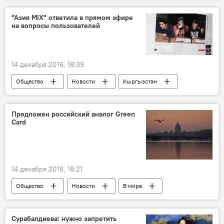
Атай Садыбакасов
Мирлан Амантуров
"Азия MIX" ответила в прямом эфире
на вопросы пользователей
таблички
указатели
Активист установил таблички с названием улиц, власти против этого
14 декабря 2016, 18:39
Общество
Новости
Кыргызстан
КВН
вопросы
"Азия MIX"
онлайн
Предложен российский аналог Green
Card
14 декабря 2016, 18:21
Общество
Новости
В мире
Россия
миграция
депутат
грин-карт
Сурабалдиева: нужно запретить