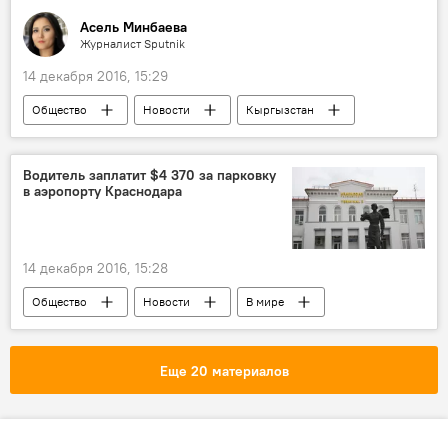
Асель Минбаева
Журналист Sputnik
14 декабря 2016, 15:29
Общество
Новости
Кыргызстан
Аналитика
проверка
санитарные нормы
еда
питание
Водитель заплатит $4 370 за парковку
в аэропорту Краснодара
гамбургер
фастфуд
14 декабря 2016, 15:28
Общество
Новости
В мире
Россия
Пресс-дайджест
Краснодар
Челябинская область
Еще 20 материалов
аэропорт
суд
парковка
автомобиль
оплата