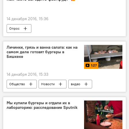
14 декабря 2016, 15:36
Опрос
Личинки, грязь и ванна салата: как на
самом деле готовят бургеры в
Бишкеке
1:27
14 декабря 2016, 15:33
Общество
Новости
видео
Кыргызстан
Мультимедиа
еда
питание
антисанитария
бургер
Мы купили бургеры и отдали их в
лабораторию: расследование Sputnik