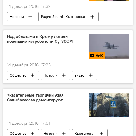
14 декабря 2016, 17:32
Новости
Радио Sputnik Кыргызстан
Эльзада Саргашкаева
ОАО "НЭСК"
конкурс
подстанция
Над облаками в Крыму летали
новейшие истребители Су-30СМ
0:40
14 декабря 2016, 17:26
Общество
Новости
видео
В мире
Мультимедиа
Крым
авиация
учения
истребитель
Указательные таблички Атая
Садыбакасова демонтируют
14 декабря 2016, 17:01
Общество
Новости
Кыргызстан