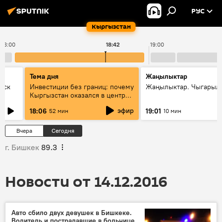
РУС
Кыргызстан
18:00
18:42
19:00
Тема дня
Жаңылыктар
уск
Инвестиции без границ: почему
Жаңылыктар. Чыгарыл
Кыргызстан оказался в центре
внимания бизнеса
эфир
18:06
19:01
52 мин
10 мин
Вчера
Сегодня
г. Бишкек
89.3
Новости от 14.12.2016
Авто сбило двух девушек в Бишкеке.
Водитель и пострадавшие в больнице