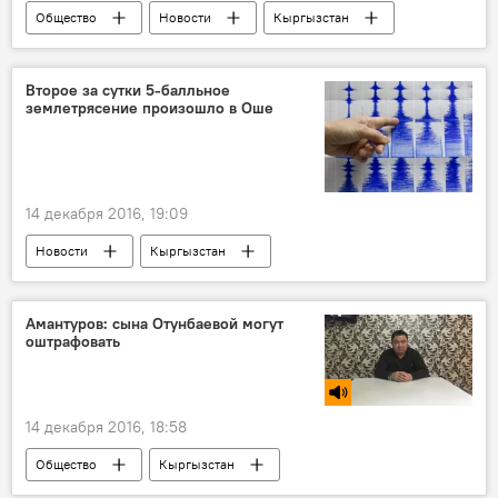
Общество
Новости
Кыргызстан
Ош
милиция
нарушения
штраф
Второе за сутки 5-балльное
землетрясение произошло в Оше
14 декабря 2016, 19:09
Новости
Кыргызстан
Происшествия
Ошская область
МЧС
землетрясение
толчки
Амантуров: сына Отунбаевой могут
оштрафовать
14 декабря 2016, 18:58
Общество
Кыргызстан
Радио Sputnik Кыргызстан