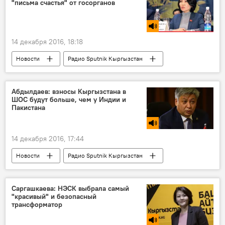
"письма счастья" от госорганов
14 декабря 2016, 18:18
Новости
Радио Sputnik Кыргызстан
Эльвира Сурабалдиева
Госэкотехинспекция
Кыргызстан
Абдылдаев: взносы Кыргызстана в
ШОС будут больше, чем у Индии и
Пакистана
14 декабря 2016, 17:44
Новости
Радио Sputnik Кыргызстан
экономика
Индия
Пакистан
Эрлан Абдылдаев
ШОС
Саргашкаева: НЭСК выбрала самый
"красивый" и безопасный
Кыргызстан
трансформатор