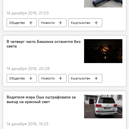
14 декабря 2016, 21:03
Общество
Новости
Кыргызстан
Происшествия
СИЗО №1
суд
милиционер
разбой
В четверг часть Бишкека останется без
света
мера пресечения
избиение
14 декабря 2016, 20:28
Общество
Новости
Кыргызстан
Бишкек
энергоснабжение
ремонтные работы
перебои
Водителя мэра Оша оштрафовали за
выезд на красный свет
14 декабря 2016, 19:23