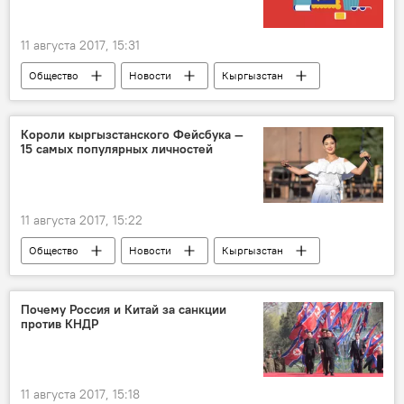
11 августа 2017, 15:31
Общество
Новости
Кыргызстан
Культура
Бишкек
выходные
Афиша
досуг
куда сходить
Короли кыргызстанского Фейсбука —
15 самых популярных личностей
что посмотреть
Афиша выходных в Бишкеке
11 августа 2017, 15:22
Общество
Новости
Кыргызстан
Культура
Валентина Шевченко
Чубак ажы Жалилов
Анжелика Кайратова
Почему Россия и Китай за санкции
против КНДР
Facebook
певец
звезда
Фейсбук
спорт
11 августа 2017, 15:18