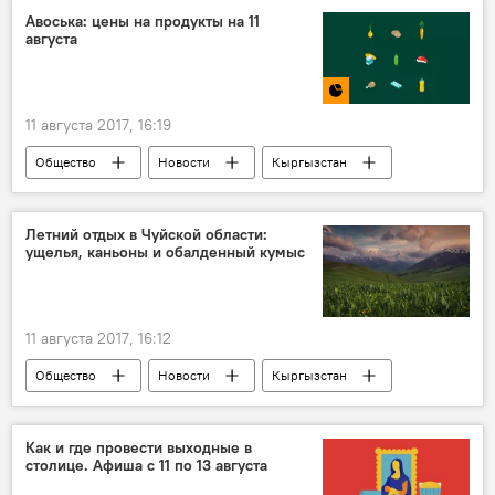
ливень
озеро
Авоська: цены на продукты на 11
августа
11 августа 2017, 16:19
Общество
Новости
Кыргызстан
Инфографика
Продуктовая авоська
Мультимедиа
Бишкек
Летний отдых в Чуйской области:
ущелья, каньоны и обалденный кумыс
Джалал-Абад
продукты
базар
рынок
магазин
цена
11 августа 2017, 16:12
Общество
Новости
Кыргызстан
Культура
Мультимедиа
Лонгрид
туризм
туризм в Кыргызстане
Как и где провести выходные в
столице. Афиша с 11 по 13 августа