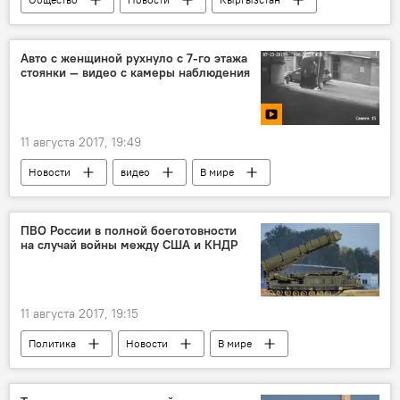
Кыргызгидромет
прогноз погоды
Авто с женщиной рухнуло с 7-го этажа
стоянки — видео с камеры наблюдения
11 августа 2017, 19:49
Новости
видео
В мире
Происшествия
Мультимедиа
США
падение
автомобиль
ПВО России в полной боеготовности
на случай войны между США и КНДР
11 августа 2017, 19:15
Политика
Новости
В мире
США
КНДР
ПВО
боеготовность