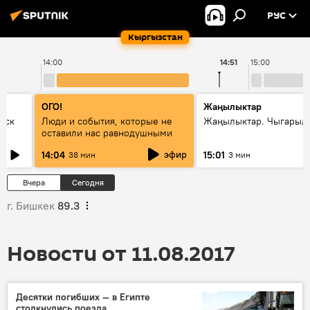
РУС
Кыргызстан
14:00
14:51
15:00
ОГО!
Жаңылыктар
уск
Люди и события, которые не
Жаңылыктар. Чыгарыл
оставили нас равнодушными
эфир
14:04
15:01
38 мин
3 мин
Вчера
Сегодня
г. Бишкек
89.3
Новости от 11.08.2017
Десятки погибших — в Египте
столкнулись поезда