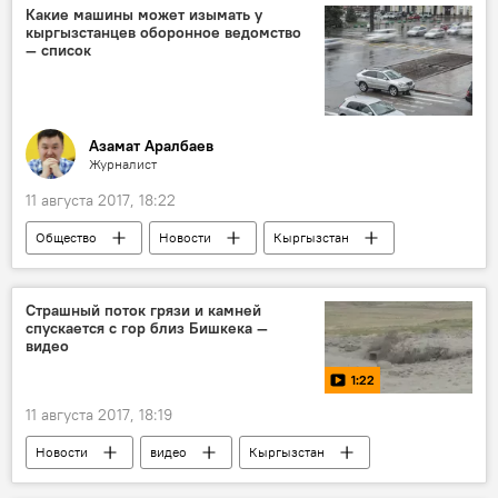
Какие машины может изымать у
кыргызстанцев оборонное ведомство
— список
Азамат Аралбаев
Журналист
11 августа 2017, 18:22
Общество
Новости
Кыргызстан
Нурлан Мамбетсеитов
Госкомитет по делам обороны
автомобиль
Страшный поток грязи и камней
спускается с гор близ Бишкека —
видео
1:22
11 августа 2017, 18:19
Новости
видео
Кыргызстан
Происшествия
Мультимедиа
МЧС