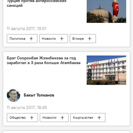
Турция против антироссийских
санкций
Конфликт США и Северной Кореи
Россия
11 августа 2017, 19:01
Политика
Новости
В мире
Санкции в отношении России
Турция
США
санкции
Россия
Брат Сооронбая Жээнбекова за год
заработал в 3 раза больше Атамбаева
Бакыт Толканов
11 августа 2017, 18:45
Общество
Новости
Кыргызстан
МИД
зарплата