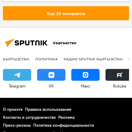
Происшествия
ГКНБ
террорист
канал
Еще 20 материалов
Кыргызстан
КЫРГЫЗСТАН
ПОЛИТИКА
РАДИО SPUTNIK КЫРГЫЗСТАН
Р
Telegram
VK
Макс
Rutube
О проекте
Правила использования
Контакты и сотрудничество
Реклама
Пресс-релизы
Политика конфиденциальности