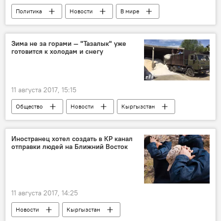
Политика
Новости
В мире
Аналитика
Китай
КНДР
Ким Чен Ын
ООН
СБ ООН
Зима не за горами — "Тазалык" уже
готовится к холодам и снегу
санкции
ядерное оружие
Конфликт США и Северной Кореи
Россия
11 августа 2017, 15:15
Общество
Новости
Кыргызстан
Бишкек
МП "Тазалык"
материал
Иностранец хотел создать в КР канал
отправки людей на Ближний Восток
11 августа 2017, 14:25
Новости
Кыргызстан