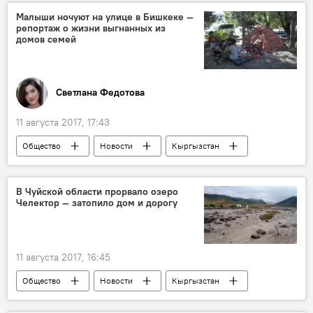
сель
очевидец
грязь
Малыши ночуют на улице в Бишкеке —
репортаж о жизни выгнанных из
ливень
домов семей
Светлана Федотова
11 августа 2017, 17:43
Общество
Новости
Кыргызстан
дом
недвижимость
выселение
В Чуйской области прорвало озеро
Челектор — затопило дом и дорогу
11 августа 2017, 16:45
Общество
Новости
Кыргызстан
Происшествия
МЧС
сель