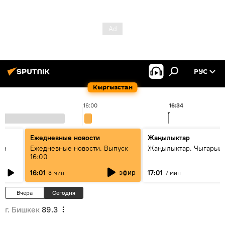
РУС
Кыргызстан
16:00
16:34
Ежедневные новости
Жаңылыктар
ан
Ежедневные новости. Выпуск
Жаңылыктар. Чыгарыл
16:00
эфир
16:01
17:01
3 мин
7 мин
Вчера
Сегодня
г. Бишкек
89.3