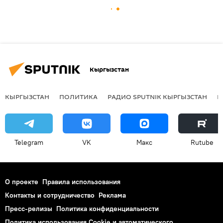
Кыргызстан
КЫРГЫЗСТАН
ПОЛИТИКА
РАДИО SPUTNIK КЫРГЫЗСТАН
Р
Telegram
VK
Макс
Rutube
О проекте
Правила использования
Контакты и сотрудничество
Реклама
Пресс-релизы
Политика конфиденциальности
Политика использования Cookie и автоматического