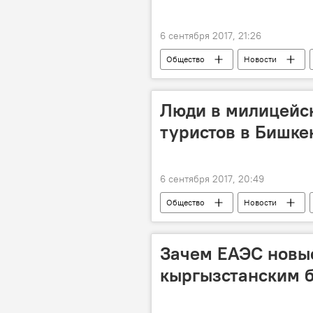
6 сентября 2017, 21:26
Общество
Новости
ОАО "Северэлектро"
отклю
Люди в милицейс
туристов в Бишке
6 сентября 2017, 20:49
Общество
Новости
милиция
мошенничество
Зачем ЕАЭС новы
кыргызстанским 