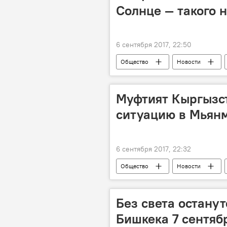
Солнце — такого н
6 сентября 2017, 22:50
Общество
Новости
Муфтият Кыргызст
ситуацию в Мьян
6 сентября 2017, 22:32
Общество
Новости
заявление
мусульмане
Без света остану
Бишкека 7 сентяб