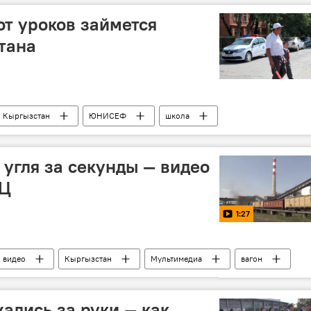
т уроков займется
тана
Кыргызстан
ЮНИСЕФ
школа
 угля за секунды — видео
ЭЦ
1:27
видео
Кыргызстан
Мультимедиа
вагон
ались за руки — как