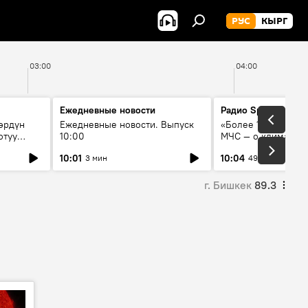
РУС
КЫРГ
03:00
04:00
Ежедневные новости
Радио Sputnik Кыр
өрдүн
Ежедневные новости. Выпуск
«Более 1200 сёл в 
отуу
10:00
МЧС — о климате, 
системе оповещен
10:01
10:04
3 мин
49 мин
населения
г. Бишкек
89.3