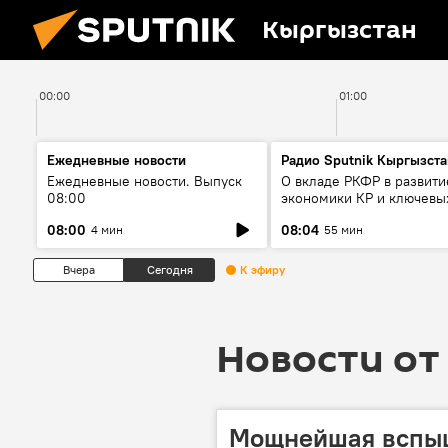
Кыргызстан
00:00
01:00
Ежедневные новости
Радио Sputnik Кыргызста
Ежедневные новости. Выпуск
О вкладе РКФР в развити
08:00
экономики КР и ключевы
секторах до 2030 года
08:00
08:04
4 мин
55 мин
Вчера
Сегодня
К эфиру
Новости от 
Мощнейшая вспыш