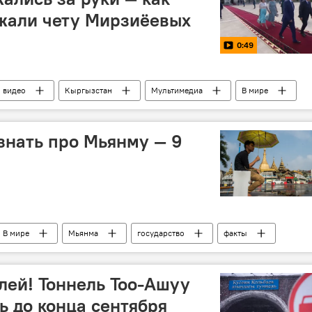
жали чету Мирзиёевых
0:49
видео
Кыргызстан
Мультимедиа
В мире
ева в Кыргызстан
Алмазбек Атамбаев
 знать про Мьянму — 9
В мире
Мьянма
государство
факты
ей! Тоннель Тоо-Ашуу
ь до конца сентября