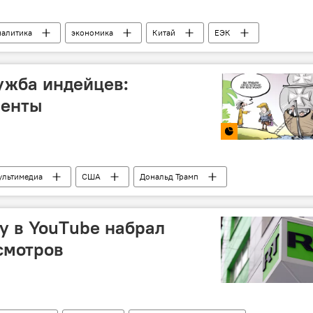
налитика
экономика
Китай
ЕЭК
Россия
ужба индейцев:
менты
ультимедиа
США
Дональд Трамп
арикатура
ay в YouТube набрал
смотров