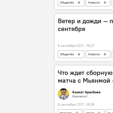
Общество
Новости
Russia Today
телеканал
Ветер и дожди — 
сентября
6 сентября 2017, 19:07
Общество
Новости
Что ждет сборную
матча с Мьянмой
Азамат Аралбаев
Журналист
6 сентября 2017, 18:36
Новости
спорт
Кы