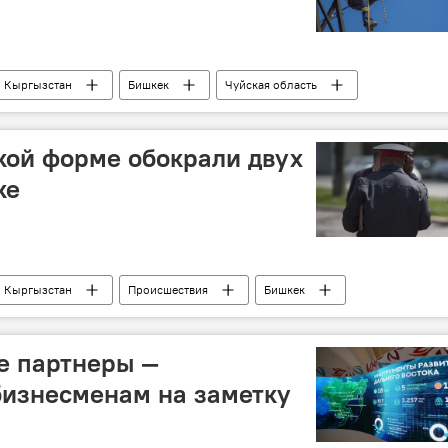
Кыргызстан
Бишкек
Чуйская область
чение
свет
кой форме обокрали двух
ке
Кыргызстан
Происшествия
Бишкек
турист
иностранцы
кража
е партнеры —
бизнесменам на заметку