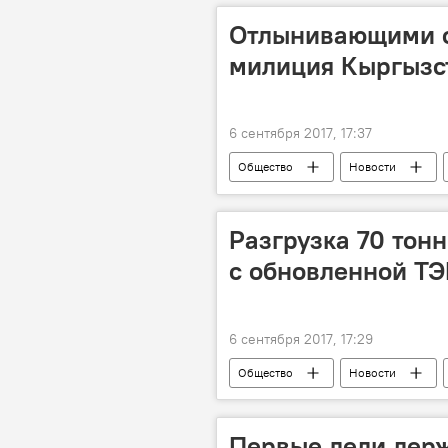
UFC
бой
Отлынивающими о
милиция Кыргызс
6 сентября 2017, 17:37
Общество
Новости
Разгрузка 70 тонн
с обновленной Т
6 сентября 2017, 17:29
Общество
Новости
уголь
Первые леди держ