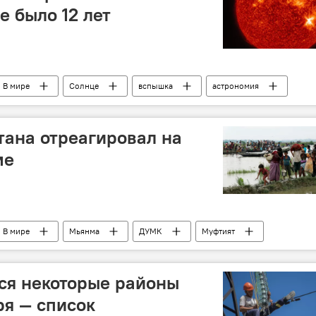
е было 12 лет
В мире
Солнце
вспышка
астрономия
ана отреагировал на
ме
В мире
Мьянма
ДУМК
Муфтият
Ситуация в Мьянме
тся некоторые районы
ря — список