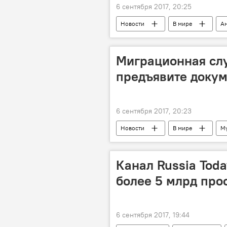
6 сентября 2017, 20:25
Новости
В мире
А
Шелковый путь
торговля
Миграционная сл
предъявите доку
6 сентября 2017, 20:23
Новости
В мире
М
мигранты
закон
к
Канал Russia Tod
более 5 млрд про
6 сентября 2017, 19:44