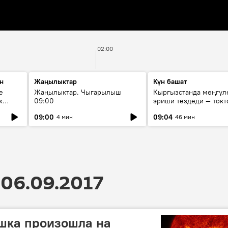
02:00
н
Жаңылыктар
Күн башат
е
Жаңылыктар. Чыгарылыш
Кыргызстанда мөңгүл
х
09:00
эриши тездеди — токт
мүмкүн эмеспи?
09:00
09:04
4 мин
46 мин
06.09.2017
ка произошла на