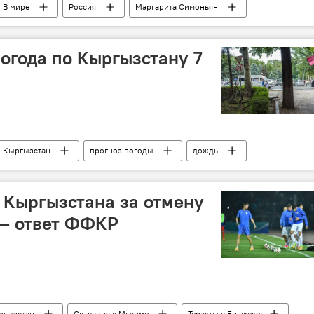
В мире
Россия
Маргарита Симоньян
Медиавойны США и России
погода по Кыргызстану 7
Кыргызстан
прогноз погоды
дождь
 Кыргызстана за отмену
 — ответ ФФКР
ргызстан
Ситуация в Мьянме
Теракты в Бишкеке