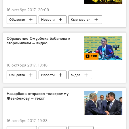
16 октября 2017, 20:09
Общество
Новости
Кыргызстан
прогноз погоды
осадки
тепло
Обращение Омурбека Бабанова к
сторонникам — видео
1:08
16 октября 2017, 19:48
Общество
Новости
видео
Кыргызстан
Мультимедиа
Талас
Омурбек Бабанов
митинг
Назарбаев отправил телеграмму
Жээнбекову — текст
обращение
Заявления Омурбека Бабанова после выборов
16 октября 2017, 19:33