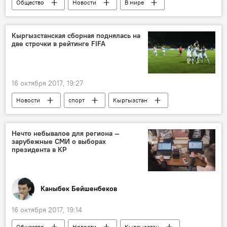
Общество
Новости
В мире
Кыргызстан
Азия
Нурсултан Назарбаев
Кыргызстанская сборная поднялась на
две строчки в рейтинге FIFA
Сооронбай Жээнбеков
Итоги выборов президента Кыргызстана 2017
16 октября 2017, 19:27
Новости
спорт
Кыргызстан
FIFA
Федерация футбола Кыргызской Республики
Нечто небывалое для региона —
зарубежные СМИ о выборах
Кыргызстан в мировых рейтингах
президента в КР
Каныбек Бейшенбеков
16 октября 2017, 19:14
Общество
Новости
Кыргызстан