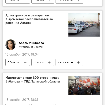
Политика
Пресс-дайджест
В мире
выборы
подборка
аналитик
Ад на границе в разгаре: как
Кыргызстан расплачивается за
прогноз
СМИ
решение Астаны
Итоги выборов президента Кыргызстана 2017
Асель Минбаева
Журналист Sputnik
16 октября 2017, 18:34
Общество
Новости
Кыргызстан
экономика
Министерство экономики и коммерции КР
Митингуют около 600 сторонников
Бабанова — УВД Таласской области
граница
бизнес
экспорт
импорт
КПП
Ситуация на границе Кыргызстана с Казахстаном
16 октября 2017, 18:31