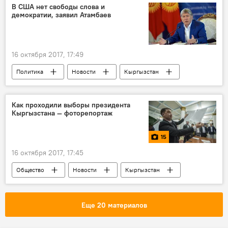
Талас
митинг
магазин
В США нет свободы слова и
демократии, заявил Атамбаев
выборы
16 октября 2017, 17:49
Политика
Новости
Кыргызстан
Выборы президента Кыргызстана
Алмазбек Атамбаев
выборы
Как проходили выборы президента
Кыргызстана — фоторепортаж
15
16 октября 2017, 17:45
Общество
Новости
Кыргызстан
Мультимедиа
фото
Выборы президента Кыргызстана
выборы
Еще 20 материалов
президент