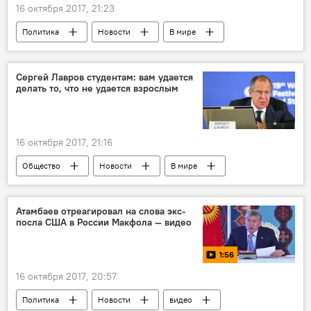
16 октября 2017, 21:23
Политика
Новости
В мире
Россия
КНДР
Владимир Путин
ООН
Совет безопасности
санкции
Сергей Лавров студентам: вам удается
делать то, что не удается взрослым
ракета
испытания
16 октября 2017, 21:16
Общество
Новости
В мире
Россия
Пресс-дайджест
Сочи
Сергей Лавров
санкции
Атамбаев отреагировал на слова экс-
посла США в России Макфола — видео
отношения
Всемирный фестиваль молодежи
МИД РФ
1:56
16 октября 2017, 20:57
Политика
Новости
видео