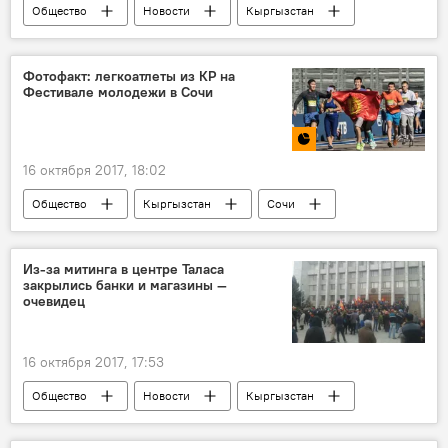
Общество
Новости
Кыргызстан
Ситуация в Таласе после выборов президента
Талас
Омурбек Бабанов
митинг
Фотофакт: легкоатлеты из КР на
Фестивале молодежи в Сочи
16 октября 2017, 18:02
Общество
Кыргызстан
Сочи
фестиваль
молодежь
Фотофакты
Всемирный фестиваль молодежи
Из-за митинга в центре Таласа
закрылись банки и магазины —
очевидец
16 октября 2017, 17:53
Общество
Новости
Кыргызстан
Ситуация в Таласе после выборов президента