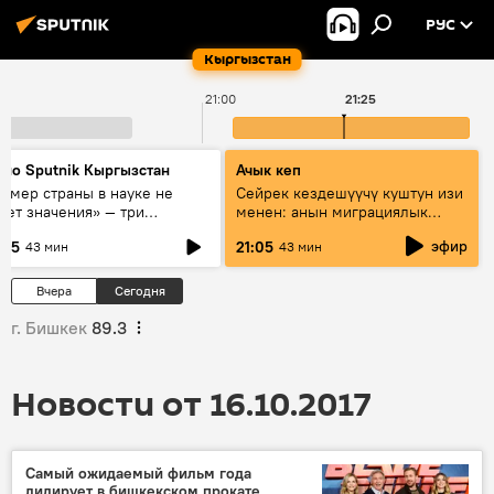
РУС
Кыргызстан
21:00
21:25
дио Sputnik Кыргызстан
Ачык кеп
азмер страны в науке не
Сейрек кездешүүчү куштун изи
еет значения» — три
менен: анын миграциялык
сперта о сотрудничестве
жолу эмнеден кабар берет?
эфир
:05
21:05
43 мин
43 мин
ссии и Кыргызстана в
разовании и исследованиях
Вчера
Сегодня
г. Бишкек
89.3
Новости от 16.10.2017
Самый ожидаемый фильм года
лидирует в бишкекском прокате