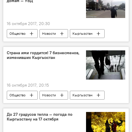
домам — УВД
деньги
бунт
16 октября 2017, 20:30
Общество
Новости
Кыргызстан
Ситуация в Таласе после выборов президента
Страна ими гордится! 7 бизнесменов,
изменивших Кыргызстан
16 октября 2017, 20:15
Общество
Новости
Кыргызстан
Шоро
бизнесмены
бизнес
руководитель
рынок "Дордой"
До 27 градусов тепла — погода по
Кыргызстану на 17 октября