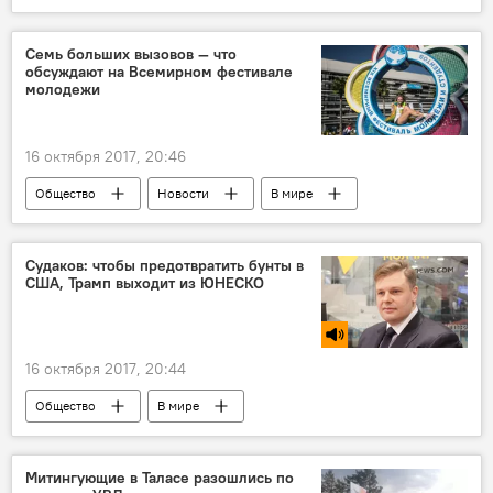
В мире
Кыргызстан
Мультимедиа
Алмазбек Атамбаев
Майкл Макфол
Семь больших вызовов — что
обсуждают на Всемирном фестивале
молодежи
16 октября 2017, 20:46
Общество
Новости
В мире
Кыргызстан
Культура
Россия
Всемирный фестиваль молодежи
Судаков: чтобы предотвратить бунты в
США, Трамп выходит из ЮНЕСКО
16 октября 2017, 20:44
Общество
В мире
Радио Sputnik Кыргызстан
США
Дональд Трамп
ООН
ЮНЕСКО
Митингующие в Таласе разошлись по