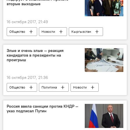
вторые выходные
16 октября 2017, 21:49
Общество
Новости
Кыргызстан
Культура
Бишкек
кино
выходные
Афиша
кинотеатр
Злые и очень злые — реакция
кандидатов в президенты на
фильм
что посмотреть
проигрыш
Рейтинг популярных фильмов в кинотеатрах Бишкека
кинопрокат
16 октября 2017, 21:36
Общество
Политика
Новости
Кыргызстан
выборы
президент
кандидат
итоги голосования
Россия ввела санкции против КНДР —
указ подписал Путин
комментарии
президентские выборы
Итоги выборов президента Кыргызстана 2017