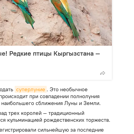
ые! Редкие птицы Кыргызстана —
юдать
суперлуние
. Это необычное
происходит при совпадении полнолуния
 наибольшего сближения Луны и Земли.
рад трех королей — традиционный
тся кульминацией рождественских торжеств.
егистрировали сильнейшую за последние