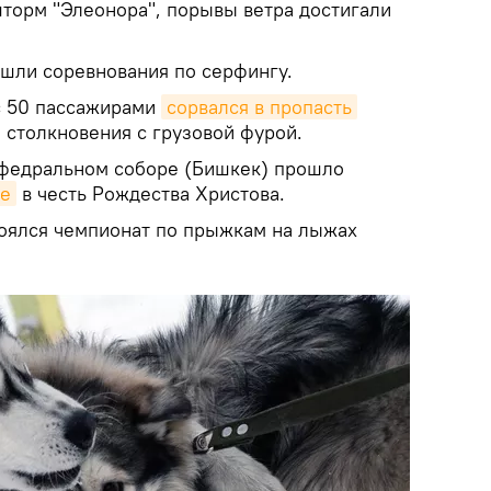
торм "Элеонора", порывы ветра достигали
ошли соревнования по серфингу.
с 50 пассажирами
сорвался в пропасть
 столкновения с грузовой фурой.
афедральном соборе (Бишкек) прошло
ие
в честь Рождества Христова.
тоялся чемпионат по прыжкам на лыжах