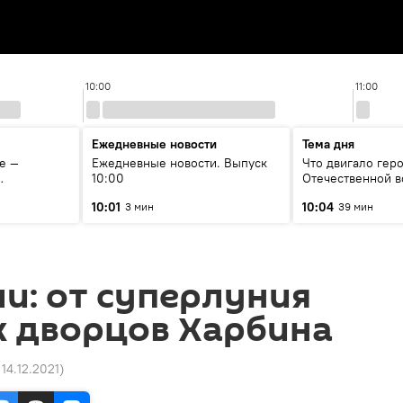
10:00
11:00
Ежедневные новости
Тема дня
е —
Ежедневные новости. Выпуск
Что двигало гер
10:00
Отечественной в
у
вспоминая Чолп
10:01
10:04
3 мин
39 мин
сатып алат?
Тулебердиева
и: от суперлуния
х дворцов Харбина
 14.12.2021
)