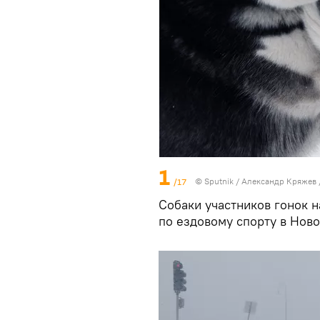
1
/17
©
Sputnik
/ Александр Кряжев
Собаки участников гонок н
по ездовому спорту в Ново