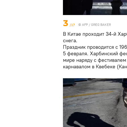
3
/17
©
AFP
/ GREG BAKER
В Китае проходит 34-й Ха
снега.
Праздник проводится с 1963
5 февраля. Харбинский фе
мире наряду с фестивалем
карнавалом в Квебеке (Ка