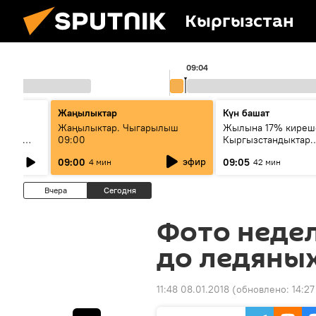
Кыргызстан
09:04
Жаңылыктар
Күн башат
Жаңылыктар. Чыгарылыш
Жылына 17% киреш
олжен
09:00
Кыргызстандыктар
ст о
мамлекеттик баалу
эфир
09:00
09:05
4 мин
42 мин
кагаздарды кантип 
Вчера
Сегодня
Фото недел
до ледяны
11:48 08.01.2018
(обновлено:
14:27