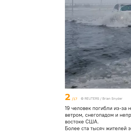
2
/17
©
REUTERS
/ Brian Snyder
19 человек погибли из-за
ветром, снегопадом и неп
востоке США.
Более ста тысяч жителей э