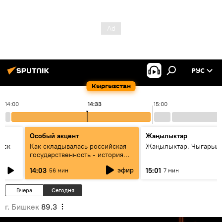
РУС
Кыргызстан
14:00
14:33
15:00
Особый акцент
Жаңылыктар
уск
Как складывалась российская
Жаңылыктар. Чыгарыл
государственность - история
России и геополитика Евразии
эфир
14:03
15:01
56 мин
7 мин
глазами аналитиков
Вчера
Сегодня
г. Бишкек
89.3