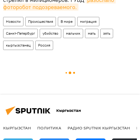
фоторобот подозреваемого.
Новости
Происшествия
В мире
миграция
Санкт-Петербург
убийство
мальчик
мать
зять
кыргызстанец
Россия
Кыргызстан
КЫРГЫЗСТАН
ПОЛИТИКА
РАДИО SPUTNIK КЫРГЫЗСТАН
Р