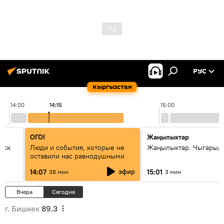
РУС
Кыргызстан
14:00
14:15
15:00
ОГО!
Жаңылыктар
уск
Люди и события, которые не
Жаңылыктар. Чыгарыл
оставили нас равнодушными
эфир
14:07
15:01
38 мин
3 мин
Вчера
Сегодня
г. Бишкек
89.3