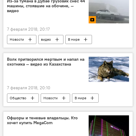
Из-за тумана в Дубае грузовик снес 44
машины, стоявшие на обочине, —
видео
7 февраля 2018, 20:17
Новости
видео
В мире
Происшествия
Мультимедиа
ОАЭ
Дубай
Абу-Даби
авария
Волк притворился мертвым и напал на
охотника — видео из Казахстана
7 февраля 2018, 20:10
Общество
Новости
В мире
Азия
Казахстан
охотник
нападение
волк
Офшоры и теневые владельцы. Кто
хочет купить MegaCom