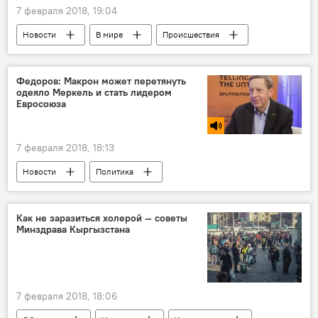
7 февраля 2018, 19:04
Новости
В мире
Происшествия
Мультимедиа
фото
Тайвань
землетрясение
последствия
Федоров: Макрон может перетянуть
одеяло Меркель и стать лидером
здание
Евросоюза
7 февраля 2018, 18:13
Новости
Политика
Радио Sputnik Кыргызстан
Франция
Германия
лидеры
Как не заразиться холерой — советы
Минздрава Кыргызстана
7 февраля 2018, 18:06