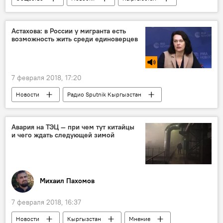
Бишкек
Андрей Воропаев
ТЭЦ
интервью
директор
авария
Астахова: в России у мигранта есть
возможность жить среди единоверцев
карьера
Авария на ТЭЦ Бишкека
7 февраля 2018, 17:20
Новости
Радио Sputnik Кыргызстан
миграция
мигранты
радикальные течения
вера
Россия
Авария на ТЭЦ — при чем тут китайцы
и чего ждать следующей зимой
Михаил Пахомов
7 февраля 2018, 16:37
Новости
Кыргызстан
Мнение