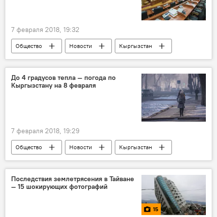
7 февраля 2018, 19:32
Общество
Новости
Кыргызстан
Жогорку Кенеш
парламент
сайт
онлайн
обращение
До 4 градусов тепла — погода по
Кыргызстану на 8 февраля
7 февраля 2018, 19:29
Общество
Новости
Кыргызстан
прогноз погоды
тепло
погода в Кыргызстане
Последствия землетрясения в Тайване
— 15 шокирующих фотографий
15