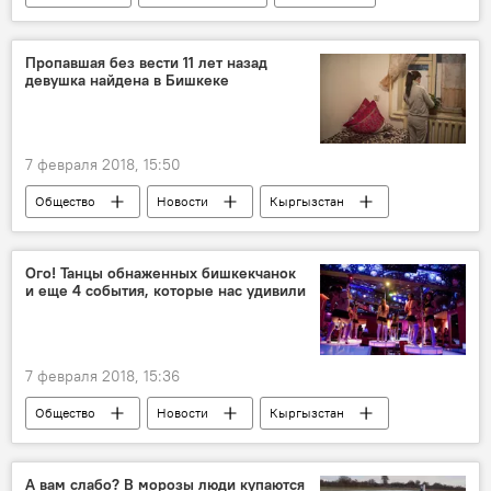
экономика
Колумнисты
Китай
ТЭЦ
модернизация
авария
Пропавшая без вести 11 лет назад
девушка найдена в Бишкеке
Авария на ТЭЦ Бишкека
7 февраля 2018, 15:50
Общество
Новости
Кыргызстан
Бишкек
пропажа
девушка
Ого! Танцы обнаженных бишкекчанок
и еще 4 события, которые нас удивили
7 февраля 2018, 15:36
Общество
Новости
Кыргызстан
события
депутат
школа
город
преступность
А вам слабо? В морозы люди купаются