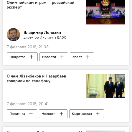
Олимпийским играм — российский
правила
эксперт
Владимир Лепехин
директор Института ЕАЭС
7 февраля 2018, 21:03
Общество
Новости
спорт
Кыргызстан
Культура
Колумнисты
Владимир Лепехин
О чем Жээнбеков и Назарбаев
говорили по телефону
Всемирные игры кочевников
игры
Россия
7 февраля 2018, 20:41
Политика
Новости
Кыргызстан
Казахстан
президент
разговор