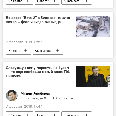
Общество
Новости
Кыргызстан
врач
заболевание
Во дворе "Beta-2" в Бишкеке начался
пожар — фото и видео очевидца
7 февраля 2018, 17:57
Новости
Кыргызстан
Происшествия
Бишкек
МЧС
пожар
Следующую зиму мерзнуть не будем
— что еще пообещал новый глава ТЭЦ
Бишкека
Максат Элебесов
Корреспондент Sputnik Кыргызстан
7 февраля 2018, 17:47
Общество
Новости
Кыргызстан