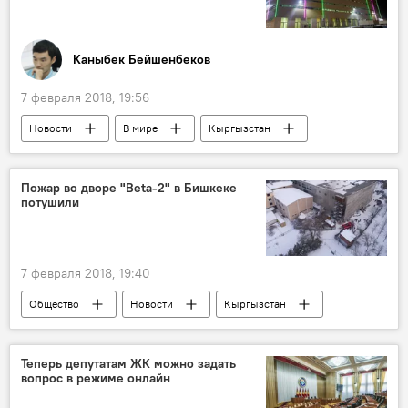
Каныбек Бейшенбеков
7 февраля 2018, 19:56
Новости
В мире
Кыргызстан
Аналитика
экономика
Продажа MegaСom
Швейцария
Пожар во дворе "Beta-2" в Бишкеке
потушили
Mega
компания
факты
7 февраля 2018, 19:40
Общество
Новости
Кыргызстан
Бишкек
МЧС
пожар
Теперь депутатам ЖК можно задать
вопрос в режиме онлайн