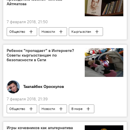
Айтматова
7 февраля 2018, 21:50
Общество
Новости
Кыргызстан
Культура
90 лет Чингизу Айтматову
правительство
юбилей
Ребенок "пропадает" в Интернете?
Советы кыргызстанцам по
безопасности в Сети
Таалайбек Ороскулов
7 февраля 2018, 21:39
Общество
Новости
В мире
Кыргызстан
интернет
дети
соцсети
угрозы
безопасность
Игры кочевников как альтернатива