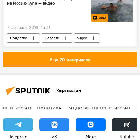
на Иссык-Куле — видео
Ого! Все события, которые удивили кыргызстанцев
2:32
7 февраля 2018, 15:31
Общество
Новости
видео
Кыргызстан
Мультимедиа
Иссык-Кульская область
здоровье
Еще 20 материалов
плавание
моржевание
Кыргызстан
КЫРГЫЗСТАН
ПОЛИТИКА
РАДИО SPUTNIK КЫРГЫЗСТАН
Р
Telegram
VK
Макс
Rutube