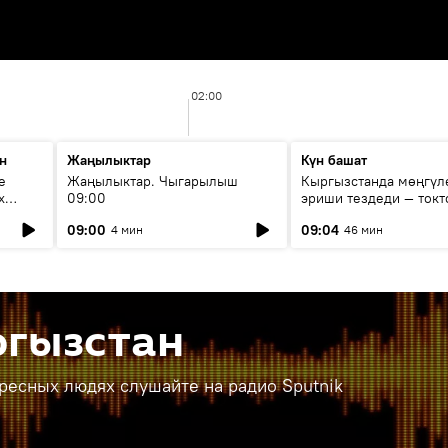
02:00
н
Жаңылыктар
Күн башат
е
Жаңылыктар. Чыгарылыш
Кыргызстанда мөңгүл
х
09:00
эриши тездеди — токт
мүмкүн эмеспи?
09:00
09:04
4 мин
46 мин
ргызстан
ересных людях слушайте на радио Sputnik