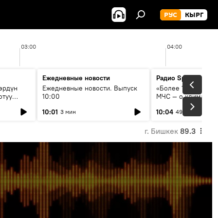
РУС
КЫРГ
03:00
04:00
Ежедневные новости
Радио Sputnik Кыр
өрдүн
Ежедневные новости. Выпуск
«Более 1200 сёл в 
отуу
10:00
МЧС — о климате, 
системе оповещен
10:01
10:04
3 мин
49 мин
населения
г. Бишкек
89.3