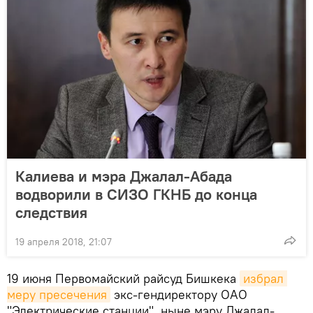
Калиева и мэра Джалал-Абада
водворили в СИЗО ГКНБ до конца
следствия
19 апреля 2018, 21:07
19 июня Первомайский райсуд Бишкека
избрал 
меру пресечения
экс-гендиректору ОАО
"Электрические станции", ныне мэру Джалал-