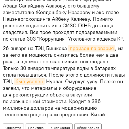
Абада Салайдину Авазову, его бывшему
заместителю Жолдошбеку Назарову и экс-главе
Нацэнергохолдинга Айбеку Калиеву. Принято
решение водворить их в СИЗО ГКНБ до конца
следствия. Все трое проходят подозреваемыми
по статье 303 "Коррупция" Уголовного кодекса КР.
26 января на ТЭЦ Бишкека
произошла авария
, из-
за чего ее мощность снизилась более чем в два
раза, а в домах горожан сильно похолодало.
Только 30 января температура воды в батареях
стала повышаться. После этого с должности главы
ТЭЦ
был уволен
Нурлан Омуркул уулу. Позже он
заявил, что материалы и оборудование
для реконструкции объекта закупили
по завышенной стоимости. Кредит в 386
миллионов долларов на модернизацию
теплоэлектроцентрали предоставил Китай.
Общество
Политика
Кыргызстан
Айбек Калиев