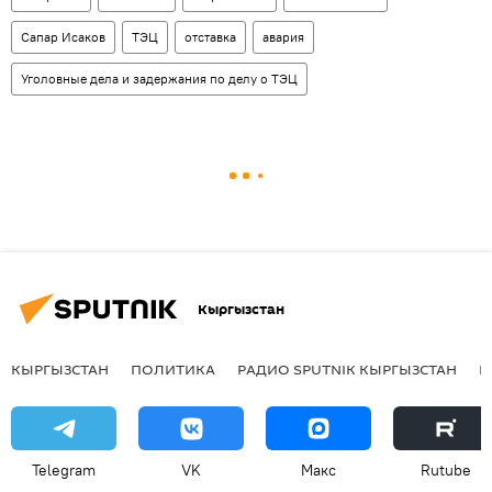
Сапар Исаков
ТЭЦ
отставка
авария
Уголовные дела и задержания по делу о ТЭЦ
Кыргызстан
КЫРГЫЗСТАН
ПОЛИТИКА
РАДИО SPUTNIK КЫРГЫЗСТАН
Р
Telegram
VK
Макс
Rutube