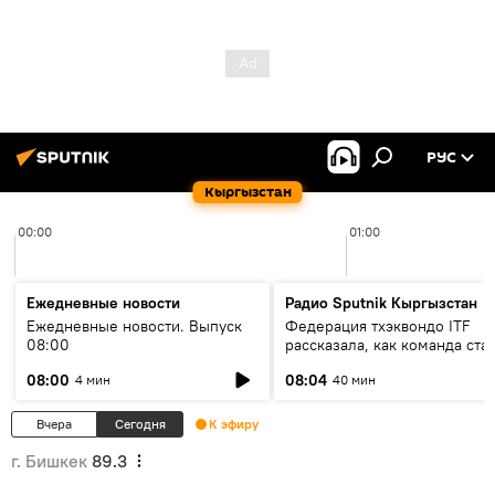
РУС
Кыргызстан
00:00
01:00
Ежедневные новости
Радио Sputnik Кыргызстан
Ежедневные новости. Выпуск
Федерация тхэквондо ITF
08:00
рассказала, как команда ста
жертвой мошенников
08:00
08:04
4 мин
40 мин
Вчера
Сегодня
К эфиру
г. Бишкек
89.3