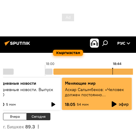
РУС
Кыргызстан
18:00
18:44
едневные новости
Меняющие мир
едневные новости. Выпуск
Аскар Салымбеков: «Человек
:00
должен постоянно
совершенствоваться»
эфир
:00
18:05
5 мин
54 мин
Вчера
Сегодня
г. Бишкек
89.3