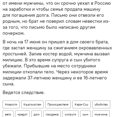
от имени мужчины, что он срочно уехал в Россию
на заработки и чтобы семья продала машину
для погашения долга. Письмо они отвезли его
родным, но брат не поверил словам невестки из-
за того, что письмо было написано другим
почерком.
В ночь на 17 июня он пришел в дом своего брата,
где застал женщину за сжиганием окровавленных
простыней. Залив костер водой, мужчина вызвал
милицию. В это время супруга и сын убитого
убежали. Прибывшие на место сотрудники
милиции откопали тело. Через некоторое время
задержали 37-летнюю женщину и ее 16-летнего
сына.
Ведется следствие.
Новости
Кыргызстан
Происшествия
Кара-Суу
убийство
авто
кредит
дом
продажа
супруги
сын
мужчина