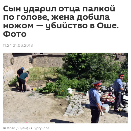
Сын ударил отца палкой
по голове, жена добила
ножом — убийство в Оше.
Фото
11:24 21.06.2018
© Фото / Зульфия Тургунова