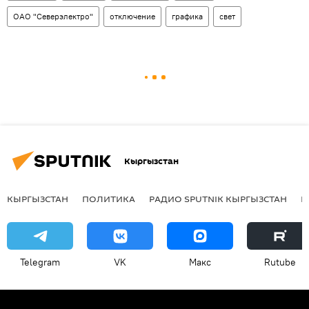
ОАО "Северэлектро"
отключение
графика
свет
Кыргызстан
КЫРГЫЗСТАН
ПОЛИТИКА
РАДИО SPUTNIK КЫРГЫЗСТАН
Р
Telegram
VK
Макс
Rutube