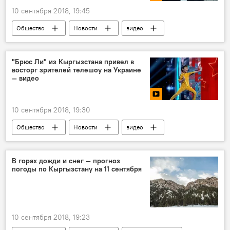
10 сентября 2018, 19:45
Общество
Новости
видео
В мире
Культура
Мультимедиа
90 лет Чингизу Айтматову
Лондон
"Брюс Ли" из Кыргызстана привел в
восторг зрителей телешоу на Украине
мэр
— видео
10 сентября 2018, 19:30
Общество
Новости
видео
В мире
Культура
Мультимедиа
Видеоклуб
Украина
В горах дожди и снег — прогноз
погоды по Кыргызстану на 11 сентября
Нурмухаммед Ташмаматов
выступление
талант
участие
передача
10 сентября 2018, 19:23