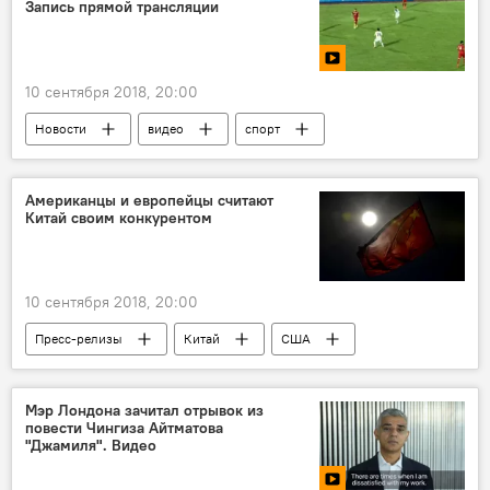
Запись прямой трансляции
10 сентября 2018, 20:00
Новости
видео
спорт
Кыргызстан
Мультимедиа
Бишкек
УТРК
футбол
игра
матч
Американцы и европейцы считают
Китай своим конкурентом
прямая трансляция
10 сентября 2018, 20:00
Пресс-релизы
Китай
США
конкурентоспособность
Политика
Опрос
Мэр Лондона зачитал отрывок из
повести Чингиза Айтматова
"Джамиля". Видео