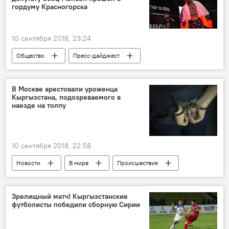
гордуму Красногорска
10 сентября 2018, 23:24
Общество
Пресс-дайджест
Новости
В мире
Россия
Джефф Монсон
депутат
избрание
В Москве арестовали уроженца
Кыргызстана, подозреваемого в
наезде на толпу
10 сентября 2018, 22:58
Новости
В мире
Происшествия
Россия
Автонаезд на пешеходов в Москве
Москва
суд
арест
наезд
Зрелищный матч! Кыргызстанские
футболисты победили сборную Сирии
гибель
кыргызстанец