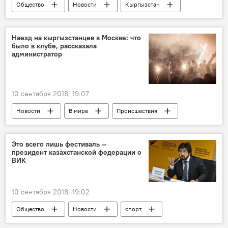
Общество
Новости
Кыргызстан
прогноз погоды
погода в Кыргызстане
Наезд на кыргызстанцев в Москве: что
было в клубе, рассказала
администратор
10 сентября 2018, 19:07
Новости
В мире
Происшествия
Россия
Автонаезд на пешеходов в Москве
ДТП
клуб
Кыргызстан
Это всего лишь фестиваль —
президент казахстанской федерации о
ВИК
10 сентября 2018, 19:02
Общество
Новости
спорт
В мире
Кыргызстан
Азия