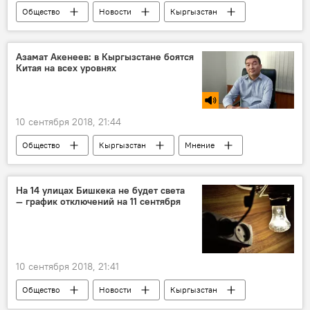
Общество
Новости
Кыргызстан
футбол
свет
Азамат Акенеев: в Кыргызстане боятся
Китая на всех уровнях
10 сентября 2018, 21:44
Общество
Кыргызстан
Мнение
Радио Sputnik Кыргызстан
Китай
инвестиции
отношения
На 14 улицах Бишкека не будет света
— график отключений на 11 сентября
10 сентября 2018, 21:41
Общество
Новости
Кыргызстан