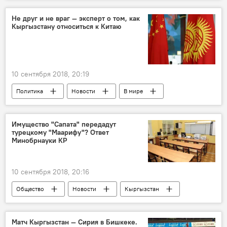
Бишкек
ОАО "Северэлектро"
отключение
свет
Не друг и не враг — эксперт о том, как
Кыргызстану относиться к Китаю
10 сентября 2018, 20:19
Политика
Новости
В мире
Кыргызстан
Мнение
Азия
Европа
Китай
США
Имущество "Сапата" передадут
турецкому "Маарифу"? Ответ
кредит
Россия
Опрос
Минобрнауки КР
10 сентября 2018, 20:16
Общество
Новости
Кыргызстан
имущество
Матч Кыргызстан — Сирия в Бишкеке.