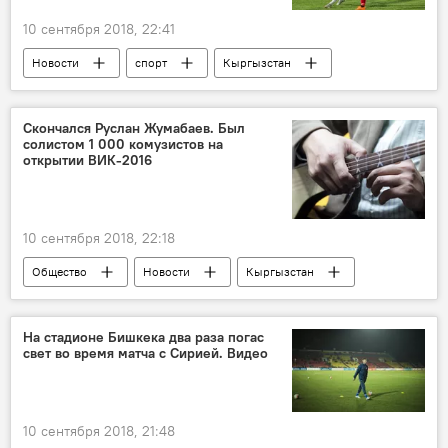
10 сентября 2018, 22:41
Новости
спорт
Кыргызстан
Бишкек
Сирия
победа
матч
стадион
гол
Скончался Руслан Жумабаев. Был
солистом 1 000 комузистов на
открытии ВИК-2016
10 сентября 2018, 22:18
Общество
Новости
Кыргызстан
Руслан Жумабаев
смерть
комузист
На стадионе Бишкека два раза погас
свет во время матча c Сирией. Видео
10 сентября 2018, 21:48