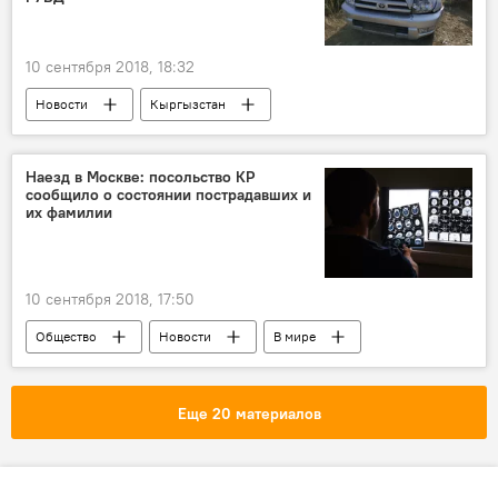
10 сентября 2018, 18:32
Новости
Кыргызстан
Происшествия
Бишкек
УОБДД
наезд
ДТП
милиционер
Наезд в Москве: посольство КР
сообщило о состоянии пострадавших и
их фамилии
10 сентября 2018, 17:50
Общество
Новости
В мире
Происшествия
Россия
Автонаезд на пешеходов в Москве
Москва
Еще 20 материалов
ДТП
конфликт
состояние
Кыргызстан