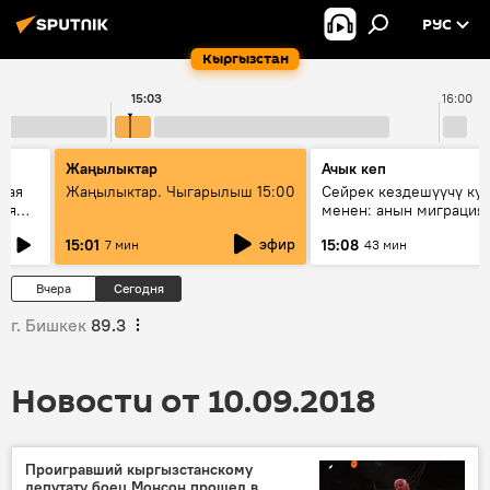
РУС
Кыргызстан
15:03
16:00
Жаңылыктар
Ачык кеп
кая
Жаңылыктар. Чыгарылыш 15:00
Сейрек кездешүүчү ку
рия
менен: анын миграция
азии
жолу эмнеден кабар б
эфир
15:01
15:08
7 мин
43 мин
Вчера
Сегодня
г. Бишкек
89.3
Новости от 10.09.2018
Проигравший кыргызстанскому
депутату боец Монсон прошел в