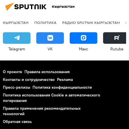
Кыргызстан
КЫРГЫЗСТАН
ПОЛИТИКА
РАДИО SPUTNIK КЫРГЫЗСТАН
Р
Telegram
VK
Макс
Rutube
О проекте
Правила использования
Контакты и сотрудничество
Реклама
Пресс-релизы
Политика конфиденциальности
Политика использования Cookie и автоматического
логирования
Правила применения рекомендательных
технологий
Обратная связь