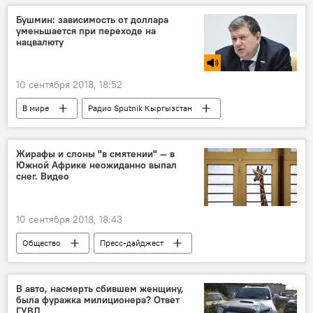
III Всемирные игры кочевников 2018
Бушмин: зависимость от доллара
уменьшается при переходе на
Казахстан
Всемирные игры кочевников
нацвалюту
кок-бору
10 сентября 2018, 18:52
В мире
Радио Sputnik Кыргызстан
экономика
доллар
зависимость
торговля
переход
Жирафы и слоны "в смятении" — в
Южной Африке неожиданно выпал
снег. Видео
10 сентября 2018, 18:43
Общество
Пресс-дайджест
Новости
В мире
Южная Африка
снег
аномалия
животные
В авто, насмерть сбившем женщину,
была фуражка милиционера? Ответ
ГУВД